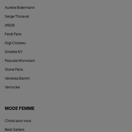
Aurélie Bidermann
Serge Thoraval
d1928
Feidt Paris
Gigi Clozeau
Ginette NY
Pascale Monvoisin
Stone Paris
Vanessa Baroni
Vanrycke
MODE FEMME
Choisi pour vous
Best-Sellers