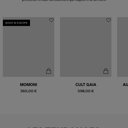
MADE IN EUROPE
MOMONI
CULT GAIA
AU
360,00 €
598,00 €