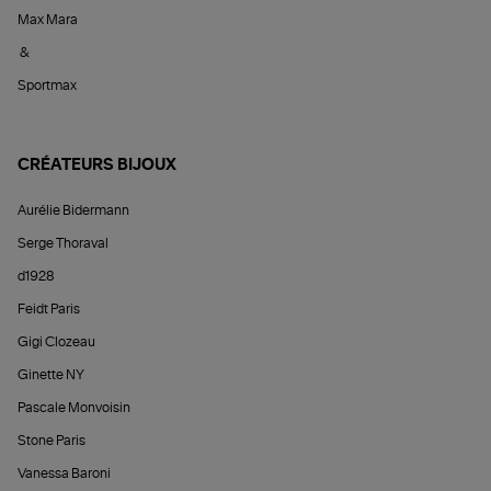
Max Mara
&
Sportmax
CRÉATEURS BIJOUX
Aurélie Bidermann
Serge Thoraval
d1928
Feidt Paris
Gigi Clozeau
Ginette NY
Pascale Monvoisin
Stone Paris
Vanessa Baroni