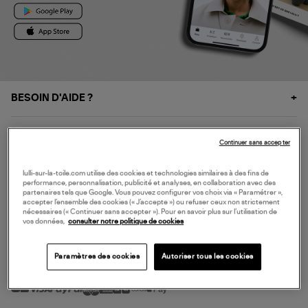
BESOIN D'AIDE ?
À PROPOS
Continuer sans accepter
NOS SERVICES
lulli-sur-la-toile.com utilise des cookies et technologies similaires à des fins de
performance, personnalisation, publicité et analyses, en collaboration avec des
partenaires tels que Google. Vous pouvez configurer vos choix via « Paramétrer »,
accepter l’ensemble des cookies (« J’accepte ») ou refuser ceux non strictement
SERVICE CLIENT
nécessaires (« Continuer sans accepter »). Pour en savoir plus sur l’utilisation de
vos données,
consulter notre politique de cookies
Paramètres des cookies
Autoriser tous les cookies
MODE DE PAIEMENT