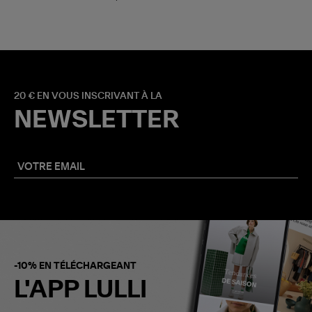
20 € EN VOUS INSCRIVANT À LA
NEWSLETTER
-10% EN TÉLÉCHARGEANT
L'APP LULLI