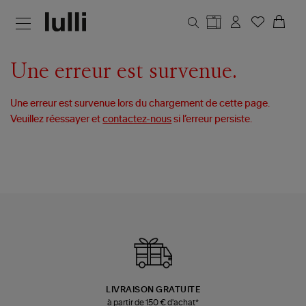
Aller au contenu principal
Une erreur est survenue.
Une erreur est survenue lors du chargement de cette page.
Veuillez réessayer et
contactez-nous
si l’erreur persiste.
LIVRAISON GRATUITE
à partir de 150 € d'achat*