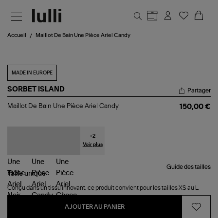
Aller au contenu principal
Accueil
Maillot De Bain Une Pièce Ariel Candy
MADE IN EUROPE
SORBET ISLAND
Partager
Maillot
Maillot De Bain Une Pièce Ariel Candy
150,00 €
De
Bain
Une
Pièce
+
2
Ariel
Voir plus
Candy
Guide des tailles
Taille
unique
Conçu dans un tissu innovant, ce produit convient pour les tailles XS au L.
AJOUTER AU PANIER