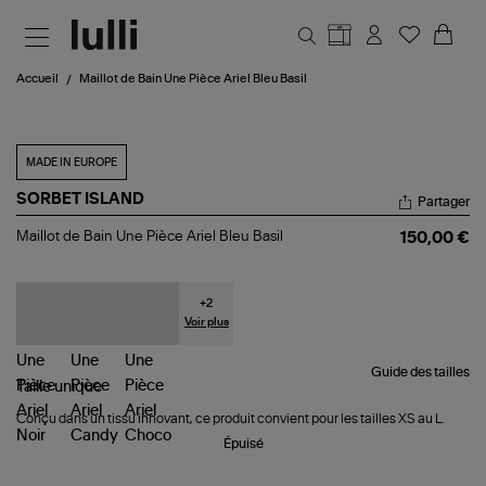
Aller au contenu principal
Accueil
Maillot de Bain Une Pièce Ariel Bleu Basil
MADE IN EUROPE
SORBET ISLAND
Partager
Maillot
Maillot de Bain Une Pièce Ariel Bleu Basil
150,00 €
de
Bain
Une
Pièce
+
2
Ariel
Voir plus
Bleu
Basil
Guide des tailles
Taille
unique
Conçu dans un tissu innovant, ce produit convient pour les tailles XS au L.
Épuisé