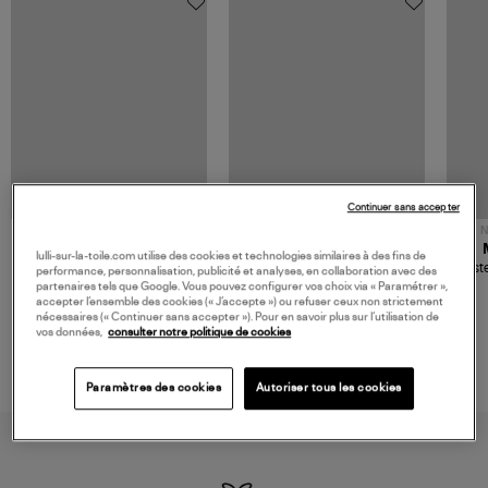
Continuer sans accepter
NOUVELLE COLLECTION
N
JEROME DREYFUSS
TORAL
lulli-sur-la-toile.com utilise des cookies et technologies similaires à des fins de
Sac Bobi S Cuir Lamé
Mocassins Killian Sport
Veste
performance, personnalisation, publicité et analyses, en collaboration avec des
Champagne
Mousse
480,00 €
189,00 €
partenaires tels que Google. Vous pouvez configurer vos choix via « Paramétrer »,
accepter l’ensemble des cookies (« J’accepte ») ou refuser ceux non strictement
nécessaires (« Continuer sans accepter »). Pour en savoir plus sur l’utilisation de
vos données,
consulter notre politique de cookies
Paramètres des cookies
Autoriser tous les cookies