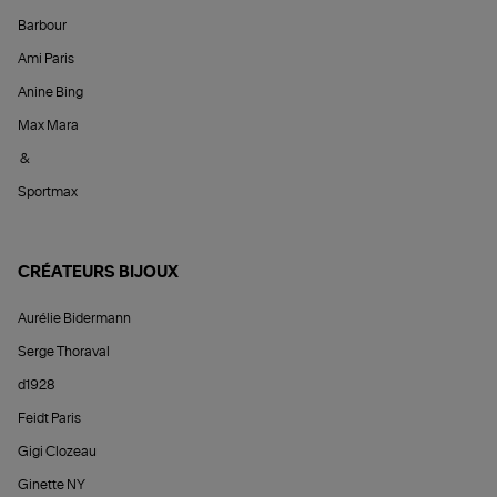
Barbour
Ami Paris
Anine Bing
Max Mara
&
Sportmax
CRÉATEURS BIJOUX
Aurélie Bidermann
Serge Thoraval
d1928
Feidt Paris
Gigi Clozeau
Ginette NY