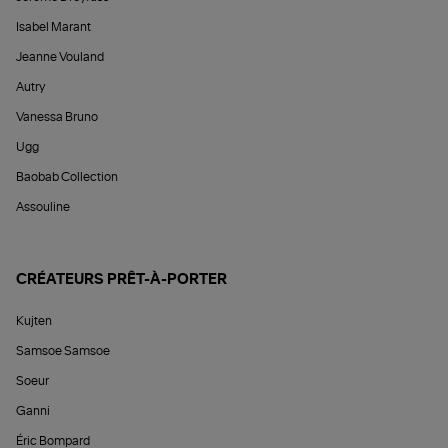
Isabel Marant
Jeanne Vouland
Autry
Vanessa Bruno
Ugg
Baobab Collection
Assouline
CRÉATEURS PRÊT-À-PORTER
Kujten
Samsoe Samsoe
Soeur
Ganni
Éric Bompard