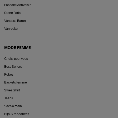
Pascale Monvoisin
Stone Paris
Vanessa Baroni
Vanrycke
MODE FEMME
Choisi pour vous
Best-Sellers
Robes
Baskets femme
Sweatshirt
Jeans
Sacs à main
Bijoux tendances