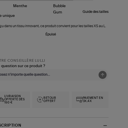
Guide des tailles
le
unique
u dans un tissu innovant, ce produit convient pour les tailles XS au L.
Épuisé
RE CONSEILLÈRE LULLI
 question sur ce produit ?
LIVRAISON
RETOUR
PAIEMENT EN
OFFERTE DÈS
OFFERT
3X,4X
150 €
SCRIPTION