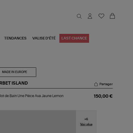
TENDANCES
VALISE D'ÉTÉ
LAST CHANCE
MADE IN EUROPE
RBET ISLAND
Partager
llot
lot de Bain Une Pièce Ava Jaune Lemon
150,00 €
n
e
ce
a
+
6
une
Voir plus
mon