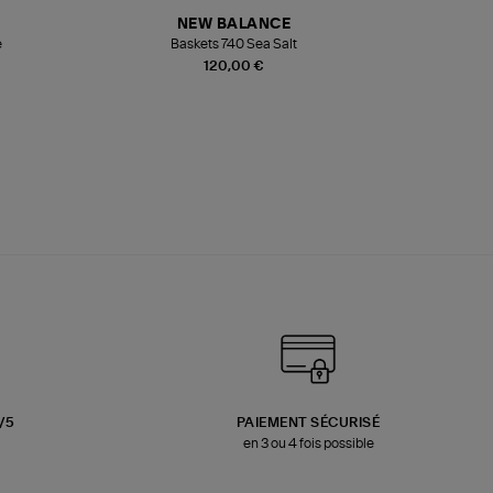
NEW BALANCE
e
Baskets 740 Sea Salt
Veste
120,00 €
3/5
PAIEMENT SÉCURISÉ
en 3 ou 4 fois possible