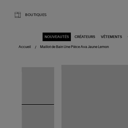
Aller au contenu principal
BOUTIQUES
NOUVEAUTÉS
CRÉATEURS
VÊTEMENTS
Accueil
Maillot de Bain Une Pièce Ava Jaune Lemon