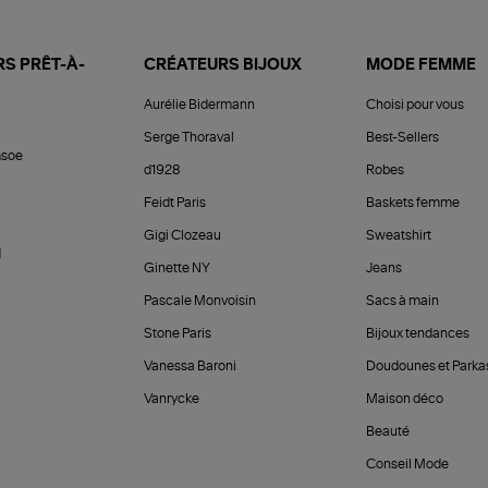
S PRÊT-À-
CRÉATEURS BIJOUX
MODE FEMME
Aurélie Bidermann
Choisi pour vous
Serge Thoraval
Best-Sellers
soe
d1928
Robes
Feidt Paris
Baskets femme
Gigi Clozeau
Sweatshirt
d
Ginette NY
Jeans
Pascale Monvoisin
Sacs à main
Stone Paris
Bijoux tendances
Vanessa Baroni
Doudounes et Parka
Vanrycke
Maison déco
Beauté
Conseil Mode