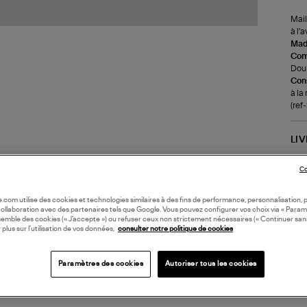
Mail
à l'
Made
Com
Doub
Cons
à la
(re
LI
Co
DI
oile.com utilise des cookies et technologies similaires à des fins de performance, personnalisation, p
Coll
collaboration avec des partenaires tels que Google. Vous pouvez configurer vos choix via « Param
semble des cookies (« J’accepte ») ou refuser ceux non strictement nécessaires (« Continuer san
PIE
 plus sur l’utilisation de vos données,
consulter notre politique de cookies
Paramètres des cookies
Autoriser tous les cookies