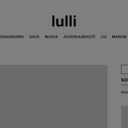
CHAUSSURES
SACS
BIJOUX
ACCESS & BEAUTÉ
LUI
MAISON
SO
Mai
Mail
de
Bai
Un
Piè
Av
Ja
Le