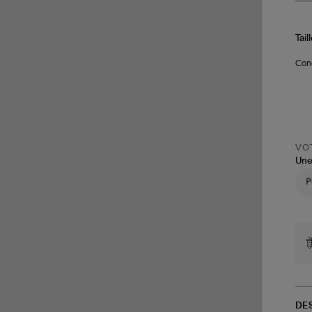
Tail
Conç
VOT
Une
DE