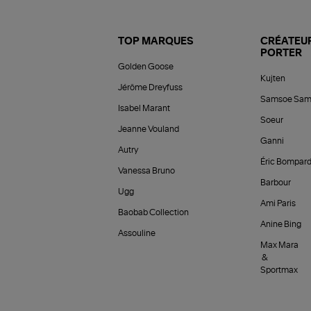
TOP MARQUES
CRÉATEUR
PORTER
Golden Goose
Kujten
Jérôme Dreyfuss
Samsoe Sam
Isabel Marant
Soeur
Jeanne Vouland
Ganni
Autry
Éric Bompar
Vanessa Bruno
Barbour
Ugg
Ami Paris
Baobab Collection
Anine Bing
Assouline
Max Mara
&
Sportmax