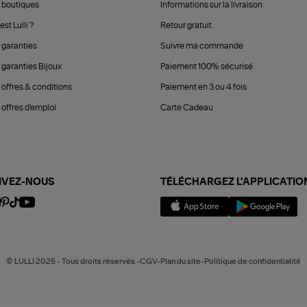
 boutiques
Informations sur la livraison
est Lulli ?
Retour gratuit
 garanties
Suivre ma commande
 garanties Bijoux
Paiement 100% sécurisé
 offres & conditions
Paiement en 3 ou 4 fois
offres d'emploi
Carte Cadeau
IVEZ-NOUS
TÉLÉCHARGEZ L'APPLICATIO
© LULLI 2025 - Tous droits réservés -CGV-Plan du site-Politique de confidentialité