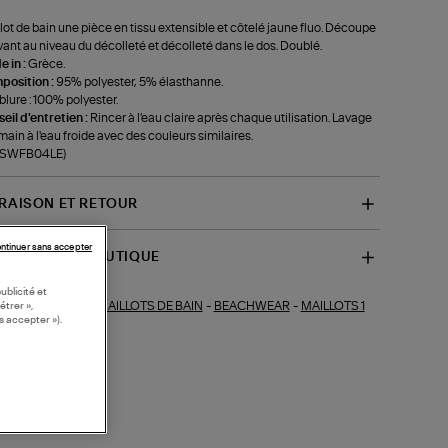
lot de bain une pièce en tissu extensible et côtelé jaune fluo. Découpe
avant au niveau du décolleté et décolleté dans le dos. Doublé.
 in :
Grèce.
position :
95% polyester, 5% élasthanne.
lure : 100% polyester.
eil d'entretien :
Rincer à l'eau claire après chaque utilisation. Lavage
 main à l'eau froide avec des couleurs similaires.
f-SWFB04LE)
VRAISON ET RETOUR
ntinuer sans accepter
SPONIBILITÉ BOUTIQUE
ublicité et
MAILLOTS DE BAIN
-
BEACHWEAR
-
MAILLOTS 1
ections similaires :
étrer »,
s accepter »).
CE