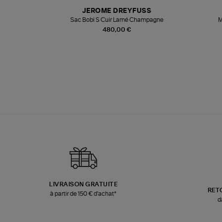
N
JEROME DREYFUSS
te
Sac Bobi S Cuir Lamé Champagne
M
480,00 €
LIVRAISON GRATUITE
RET
à partir de 150 € d'achat*
d