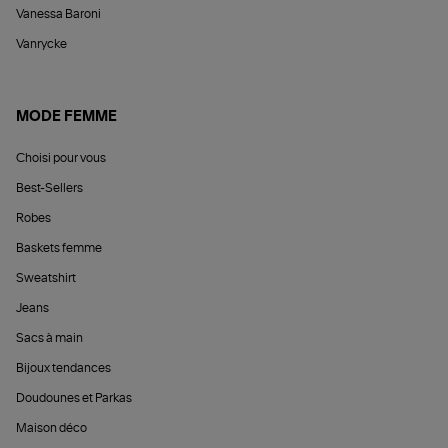
Vanessa Baroni
Vanrycke
MODE FEMME
Choisi pour vous
Best-Sellers
Robes
Baskets femme
Sweatshirt
Jeans
Sacs à main
Bijoux tendances
Doudounes et Parkas
Maison déco