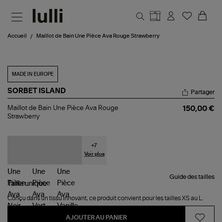
Aller au contenu principal
Accueil
Maillot de Bain Une Pièce Ava Rouge Strawberry
MADE IN EUROPE
SORBET ISLAND
Partager
Maillot
Maillot de Bain Une Pièce Ava Rouge
150,00 €
de
Strawberry
Bain
Une
Pièce
Ava
+
7
Rouge
Voir plus
Strawberry
Guide des tailles
Taille
unique
Conçu dans un tissu innovant, ce produit convient pour les tailles XS au L.
AJOUTER AU PANIER