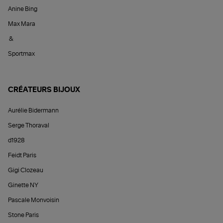
Anine Bing
Max Mara
&
Sportmax
CRÉATEURS BIJOUX
Aurélie Bidermann
Serge Thoraval
d1928
Feidt Paris
Gigi Clozeau
Ginette NY
Pascale Monvoisin
Stone Paris