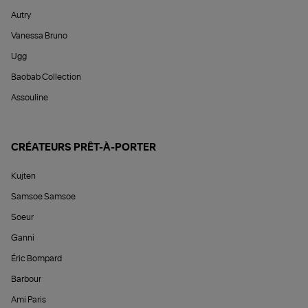
Autry
Vanessa Bruno
Ugg
Baobab Collection
Assouline
CRÉATEURS PRÊT-À-PORTER
Kujten
Samsoe Samsoe
Soeur
Ganni
Éric Bompard
Barbour
Ami Paris