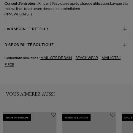
Conseil d'entretien :
Rincer à l'eau claire après chaque utilisation. Lavage à la
main à l'eau froide avec des couleurs similaires.
(ref-SWFB04ST)
LIVRAISON ET RETOUR
DISPONIBILITÉ BOUTIQUE
-
-
MAILLOTS DE BAIN
BEACHWEAR
MAILLOTS 1
Collections similaires :
PIECE
VOUS AIMEREZ AUSSI
MADE IN EUROPE
MADE IN EUROPE
MADE 