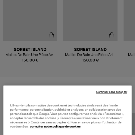
SORBET ISLAND
SORBET ISLAND
Maillot De Bain Une Pièce Ava
Maillot De Bain Une Pièce Ariel
Mail
Candy
Candy
150,00 €
150,00 €
Continuer sans accepter
VOS DERNIERS PRODUITS VUS
lulli-sur-la-toile.com utilise des cookies et technologies similaires à des fins de
performance, personnalisation, publicité et analyses, en collaboration avec des
partenaires tels que Google. Vous pouvez configurer vos choix via « Paramétrer »,
accepter l’ensemble des cookies (« J’accepte ») ou refuser ceux non strictement
nécessaires (« Continuer sans accepter »). Pour en savoir plus sur l’utilisation de
vos données,
consulter notre politique de cookies