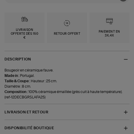
LIVRAISON
PAIEMENT EN
OFFERTE DÈS 150
RETOUR OFFERT
3X,4X
€
DESCRIPTION
Bougeoir en céramique fauve.
Made in :
Portugal.
Taille & Coupe :
Hauteur : 25 cm.
Diamètre : 8 cm.
Composition :
100% céramique émaillée (grès cuit à haute température).
(ref-12DECBGRSLAFA25)
LIVRAISON ET RETOUR
DISPONIBILITÉ BOUTIQUE