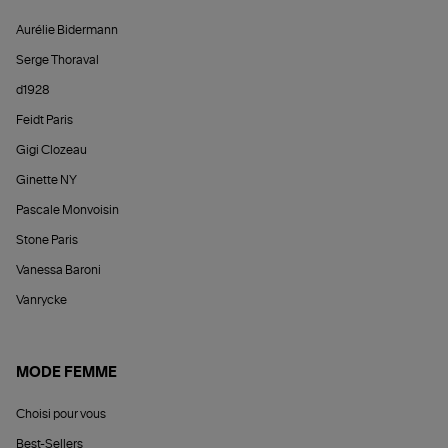
Aurélie Bidermann
Serge Thoraval
d1928
Feidt Paris
Gigi Clozeau
Ginette NY
Pascale Monvoisin
Stone Paris
Vanessa Baroni
Vanrycke
MODE FEMME
Choisi pour vous
Best-Sellers