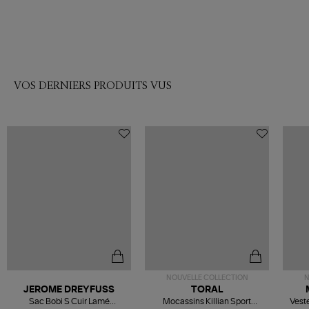
VOS DERNIERS PRODUITS VUS
NOUVELLE COLLECTION
N
JEROME DREYFUSS
TORAL
Sac Bobi S Cuir Lamé
Mocassins Killian Sport
Veste