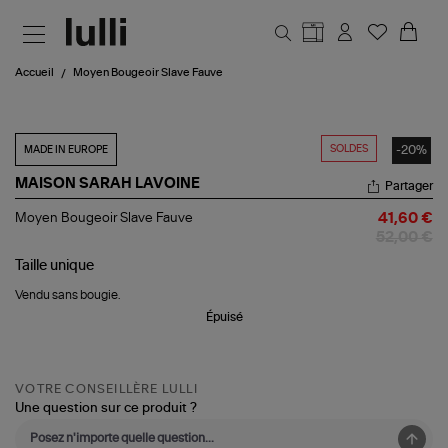
Aller au contenu principal
Accueil
Moyen Bougeoir Slave Fauve
SOLDES
-20%
MADE IN EUROPE
MAISON SARAH LAVOINE
Partager
Moyen
Moyen Bougeoir Slave Fauve
41,60 €
Bougeoir
52,00 €
Slave
Fauve
Taille
unique
Vendu sans bougie.
Épuisé
VOTRE CONSEILLÈRE LULLI
Une question sur ce produit ?