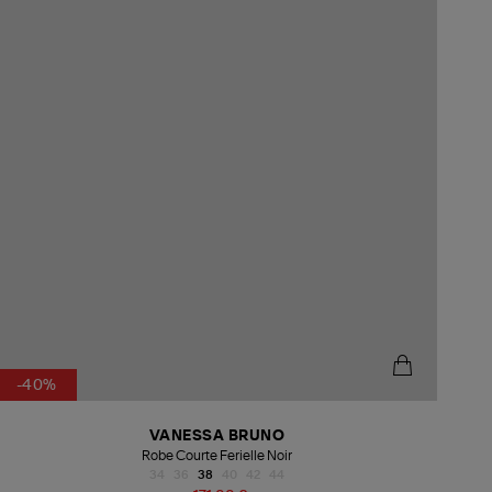
-40%
VANESSA BRUNO
Robe Courte Ferielle Noir
34
36
38
40
42
44