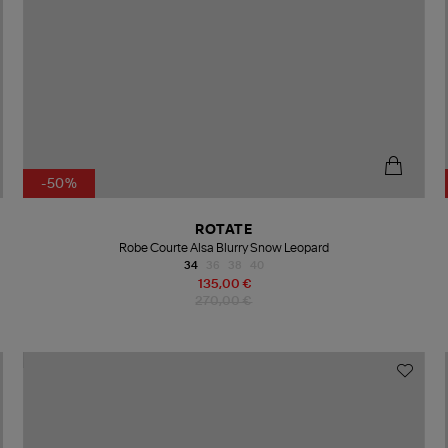
-50%
ROTATE
Robe Courte Alsa Blurry Snow Leopard
34
36
38
40
135,00 €
270,00 €