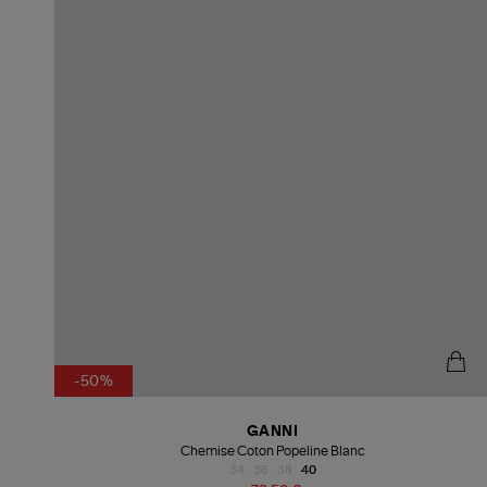
-50%
GANNI
Chemise Coton Popeline Blanc
34
36
38
40