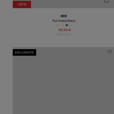
-50%
IRO
Pull Acelia Black
XS
S
M
L
112,50 €
225,00 €
EXCLUSIVITÉ