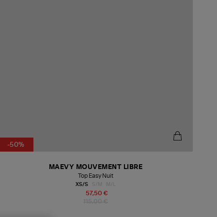
-50%
MAEVY MOUVEMENT LIBRE
Top Easy Nuit
XS/S
S/M
M/L
57,50 €
115,00 €