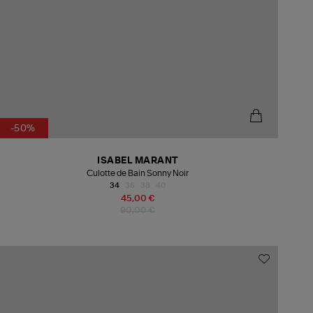
-50%
ISABEL MARANT
Culotte de Bain Sonny Noir
34
36
38
40
45,00 €
90,00 €