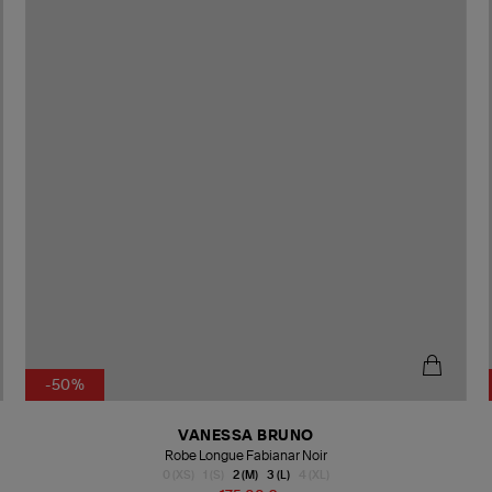
-50%
VANESSA BRUNO
Robe Longue Fabianar Noir
0 (XS)
1 (S)
2 (M)
3 (L)
4 (XL)