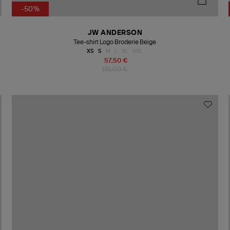
-50%
JW ANDERSON
Tee-shirt Logo Broderie Beige
XS
S
M
L
XL
XXL
57,50 €
115,00 €