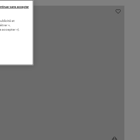
ntinuer sans accepter
ublicité et
étrer »,
s accepter »).