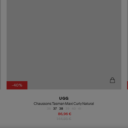
-40%
UGG
Chaussons Tasman Maxi Curly Natural
36
37
38
39
40
41
86,96 €
144,95 €