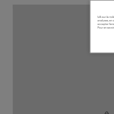
lulli-sur-la-t
analyses, en 
accepter l’en
Pour en savoir