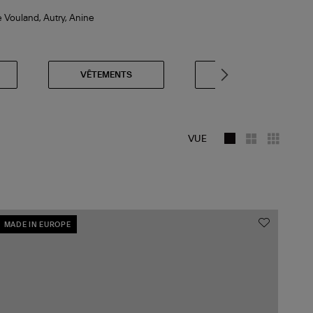
e Vouland, Autry, Anine
VÊTEMENTS
20% DE REMISE
VUE
MADE IN EUROPE