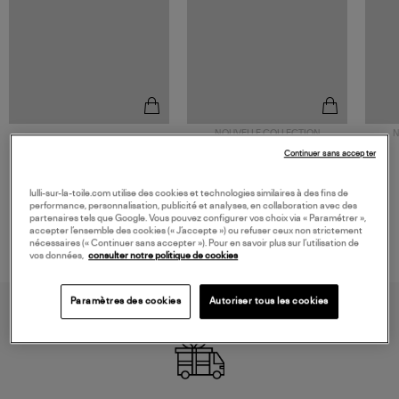
NOUVELLE COLLECTION
N
JEROME DREYFUSS
TORAL
Continuer sans accepter
Sac Bobi S Cuir Lamé
Mocassins Killian Sport
Champagne
Mousse
480,00 €
189,00 €
lulli-sur-la-toile.com utilise des cookies et technologies similaires à des fins de
performance, personnalisation, publicité et analyses, en collaboration avec des
partenaires tels que Google. Vous pouvez configurer vos choix via « Paramétrer »,
accepter l’ensemble des cookies (« J’accepte ») ou refuser ceux non strictement
nécessaires (« Continuer sans accepter »). Pour en savoir plus sur l’utilisation de
vos données,
consulter notre politique de cookies
Paramètres des cookies
Autoriser tous les cookies