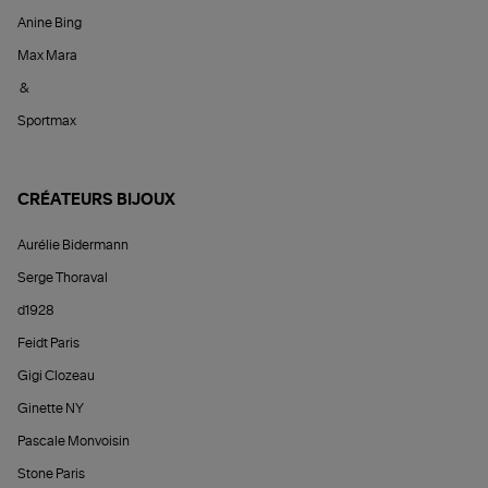
Anine Bing
Max Mara
&
Sportmax
CRÉATEURS BIJOUX
Aurélie Bidermann
Serge Thoraval
d1928
Feidt Paris
Gigi Clozeau
Ginette NY
Pascale Monvoisin
Stone Paris