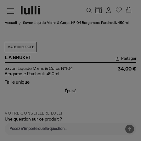
Aller au contenu principal
Accueil
Savon Liquide Mains & Corps N°104 Bergamote Patchouli, 450ml
MADE IN EUROPE
L:A BRUKET
Partager
Savon
Savon Liquide Mains & Corps N°104
34,00 €
Liquide
Bergamote Patchouli, 450ml
Mains
Taille
unique
&
Corps
Épuisé
N°104
Bergamote
Patchouli,
450ml
VOTRE CONSEILLÈRE LULLI
Une question sur ce produit ?