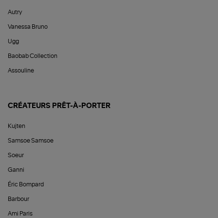
Autry
Vanessa Bruno
Ugg
Baobab Collection
Assouline
CRÉATEURS PRÊT-À-PORTER
Kujten
Samsoe Samsoe
Soeur
Ganni
Éric Bompard
Barbour
Ami Paris