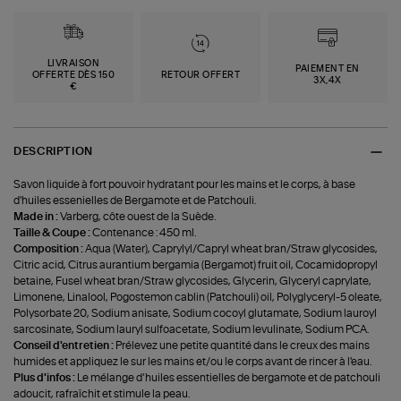
LIVRAISON
PAIEMENT EN
OFFERTE DÈS 150
RETOUR OFFERT
3X,4X
€
DESCRIPTION
Savon liquide à fort pouvoir hydratant pour les mains et le corps, à base
d'huiles essenielles de Bergamote et de Patchouli.
Made in :
Varberg, côte ouest de la Suède.
Taille & Coupe :
Contenance : 450 ml.
Composition :
Aqua (Water), Caprylyl/Capryl wheat bran/Straw glycosides,
Citric acid, Citrus aurantium bergamia (Bergamot) fruit oil, Cocamidopropyl
betaine, Fusel wheat bran/Straw glycosides, Glycerin, Glyceryl caprylate,
Limonene, Linalool, Pogostemon cablin (Patchouli) oil, Polyglyceryl-5 oleate,
Polysorbate 20, Sodium anisate, Sodium cocoyl glutamate, Sodium lauroyl
sarcosinate, Sodium lauryl sulfoacetate, Sodium levulinate, Sodium PCA.
Conseil d'entretien :
Prélevez une petite quantité dans le creux des mains
humides et appliquez le sur les mains et/ou le corps avant de rincer à l'eau.
Plus d'infos :
Le mélange d’huiles essentielles de bergamote et de patchouli
adoucit, rafraîchit et stimule la peau.