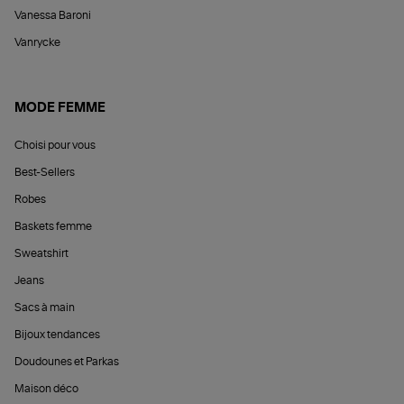
Vanessa Baroni
Vanrycke
MODE FEMME
Choisi pour vous
Best-Sellers
Robes
Baskets femme
Sweatshirt
Jeans
Sacs à main
Bijoux tendances
Doudounes et Parkas
Maison déco