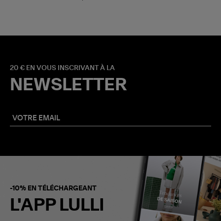
20 € EN VOUS INSCRIVANT À LA
NEWSLETTER
-10% EN TÉLÉCHARGEANT
L'APP LULLI