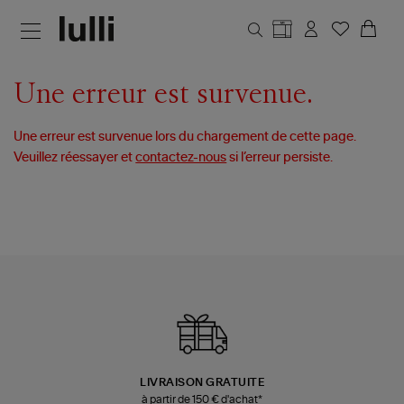
Aller au contenu principal
Une erreur est survenue.
Une erreur est survenue lors du chargement de cette page.
Veuillez réessayer et
contactez-nous
si l’erreur persiste.
LIVRAISON GRATUITE
à partir de 150 € d'achat*