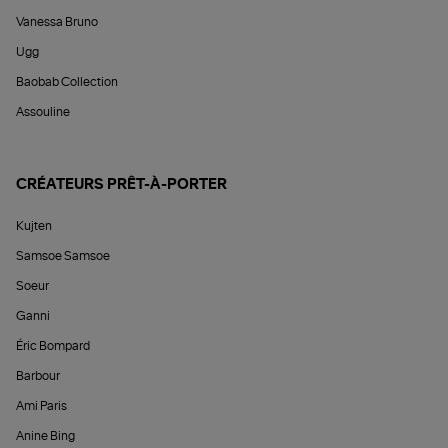
Vanessa Bruno
Ugg
Baobab Collection
Assouline
CRÉATEURS PRÊT-À-PORTER
Kujten
Samsoe Samsoe
Soeur
Ganni
Éric Bompard
Barbour
Ami Paris
Anine Bing