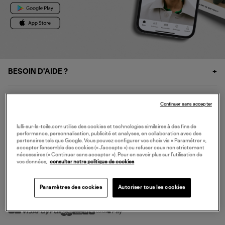
BESOIN D'AIDE ?
À PROPOS
Continuer sans accepter
NOS SERVICES
lulli-sur-la-toile.com utilise des cookies et technologies similaires à des fins de
performance, personnalisation, publicité et analyses, en collaboration avec des
partenaires tels que Google. Vous pouvez configurer vos choix via « Paramétrer »,
accepter l’ensemble des cookies (« J’accepte ») ou refuser ceux non strictement
SERVICE CLIENT
nécessaires (« Continuer sans accepter »). Pour en savoir plus sur l’utilisation de
vos données,
consulter notre politique de cookies
Paramètres des cookies
Autoriser tous les cookies
MODE DE PAIEMENT