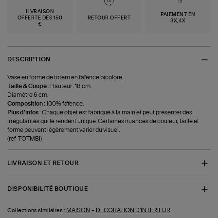
LIVRAISON
PAIEMENT EN
OFFERTE DÈS 150
RETOUR OFFERT
3X,4X
€
DESCRIPTION
Vase en forme de totem en faïence bicolore.
Taille & Coupe :
Hauteur : 18 cm.
Diamètre 6 cm.
Composition :
100% faïence.
Plus d'infos :
Chaque objet est fabriqué à la main et peut présenter des
irrégularités qui le rendent unique. Certaines nuances de couleur, taille et
forme peuvent légèrement varier du visuel.
(ref-TOTMBI)
LIVRAISON ET RETOUR
DISPONIBILITÉ BOUTIQUE
-
MAISON
DECORATION D'INTERIEUR
Collections similaires :