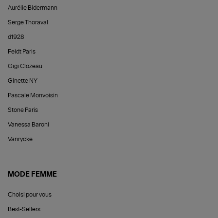
Aurélie Bidermann
Serge Thoraval
d1928
Feidt Paris
Gigi Clozeau
Ginette NY
Pascale Monvoisin
Stone Paris
Vanessa Baroni
Vanrycke
MODE FEMME
Choisi pour vous
Best-Sellers