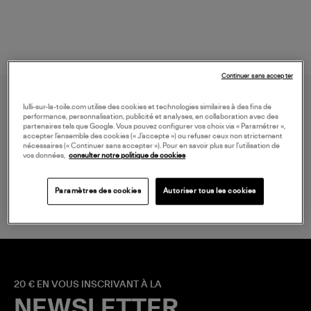
Continuer sans accepter
lulli-sur-la-toile.com utilise des cookies et technologies similaires à des fins de
performance, personnalisation, publicité et analyses, en collaboration avec des
partenaires tels que Google. Vous pouvez configurer vos choix via « Paramétrer »,
accepter l’ensemble des cookies (« J’accepte ») ou refuser ceux non strictement
nécessaires (« Continuer sans accepter »). Pour en savoir plus sur l’utilisation de
vos données,
consulter notre politique de cookies
LIVRAISON GRATUITE
à partir de 150 € d'achat*
Paramètres des cookies
Autoriser tous les cookies
20 € EN VOUS INSCRIVANT À LA
NEWSLETTER