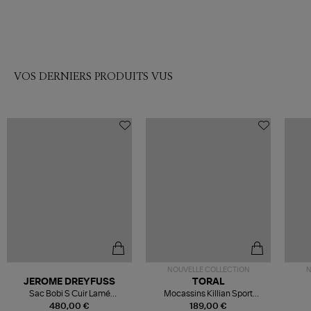
VOS DERNIERS PRODUITS VUS
NOUVELLE COLLECTION
N
JEROME DREYFUSS
TORAL
Sac Bobi S Cuir Lamé
Mocassins Killian Sport
Champagne
Mousse
480,00 €
189,00 €