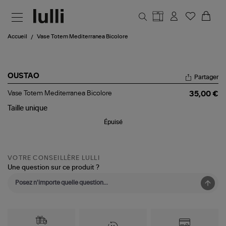
Aller au contenu principal
Accueil
Vase Totem Mediterranea Bicolore
OUSTAO
Partager
Vase
Vase Totem Mediterranea Bicolore
35,00 €
Totem
Mediterranea
Taille
unique
Bicolore
Épuisé
VOTRE CONSEILLÈRE LULLI
Une question sur ce produit ?