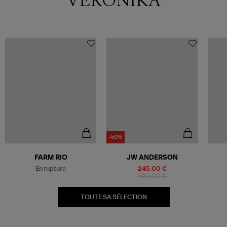
VERONIKA
-50%
Être alerté
FARM RIO
JW ANDERSON
En rupture
245,00 €
490,00 €
TOUTE SA SÉLECTION