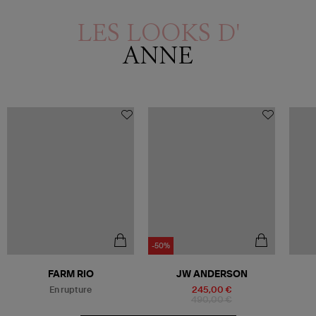
LES LOOKS D'
ANNE
-50%
Être alerté
FARM RIO
JW ANDERSON
En rupture
245,00 €
490,00 €