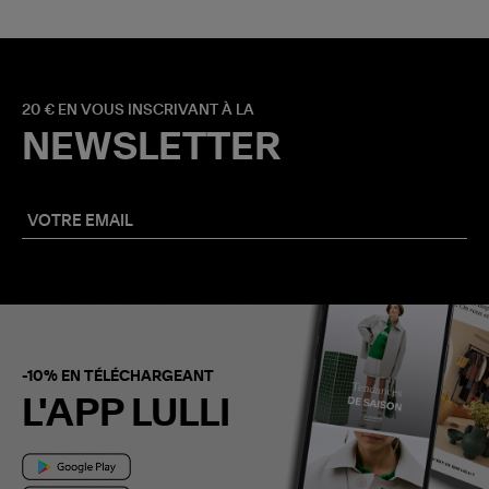
20 € EN VOUS INSCRIVANT À LA
NEWSLETTER
-10% EN TÉLÉCHARGEANT
L'APP LULLI