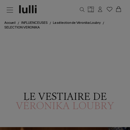
Aller au contenu principal
Accueil
INFLUENCEUSES
La sélection de Véronika Loubry
SELECTION VERONIKA
LE VESTIAIRE DE
VÉRONIKA LOUBRY