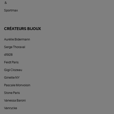
&
Sportmax
CRÉATEURS BIJOUX
Aurélie Bidermann
Serge Thoraval
d1928
Feidt Paris
Gigi Clozeau
Ginette NY
Pascale Monvoisin
Stone Paris
Vanessa Baroni
Vanrycke