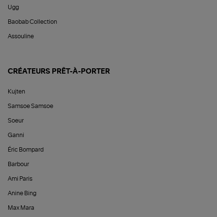
Ugg
Baobab Collection
Assouline
CRÉATEURS PRÊT-À-PORTER
Kujten
Samsoe Samsoe
Soeur
Ganni
Éric Bompard
Barbour
Ami Paris
Anine Bing
Max Mara