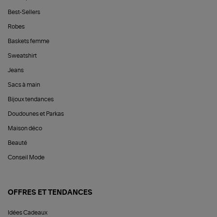
Best-Sellers
Robes
Baskets femme
Sweatshirt
Jeans
Sacs à main
Bijoux tendances
Doudounes et Parkas
Maison déco
Beauté
Conseil Mode
OFFRES ET TENDANCES
Idées Cadeaux