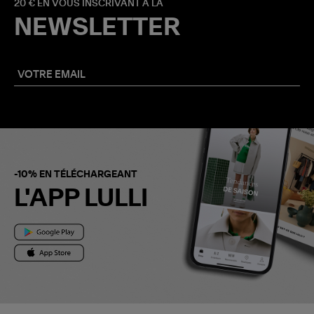
20 € EN VOUS INSCRIVANT À LA
NEWSLETTER
-10% EN TÉLÉCHARGEANT
L'APP LULLI