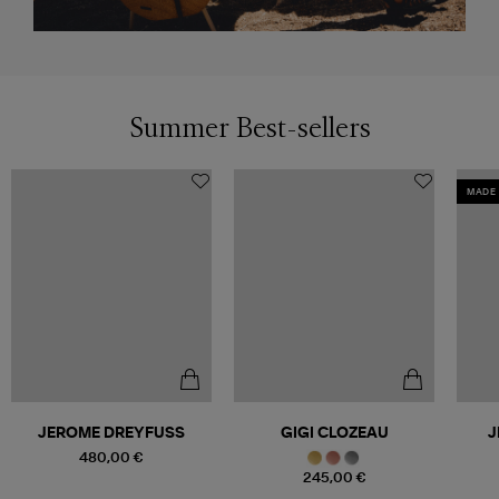
Summer Best-sellers
MADE 
JEROME DREYFUSS
GIGI CLOZEAU
J
480,00 €
245,00 €