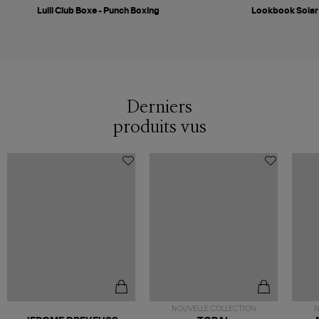
Lulli Club Boxe - Punch Boxing
Lookbook Solar
Derniers
produits vus
NOUVELLE COLLECTION
N