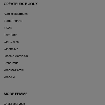
CRÉATEURS BIJOUX
Aurélie Bidermann
Serge Thoraval
d1928
Feidt Paris
Gigi Clozeau
Ginette NY
Pascale Monvoisin
Stone Paris
Vanessa Baroni
Vanrycke
MODE FEMME
Choisi pour vous