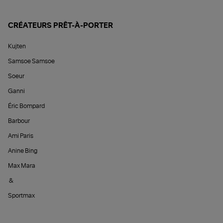
CRÉATEURS PRÊT-À-PORTER
Kujten
Samsoe Samsoe
Soeur
Ganni
Éric Bompard
Barbour
Ami Paris
Anine Bing
Max Mara
&
Sportmax