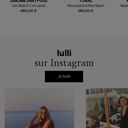
JEROME DREYFUSS
TORAL
Sac Bobi S Cuir Lamé
Mocassins Killian Sport
Veste
Champagne
Mousse
480,00 €
189,00 €
lulli
sur Instagram
JE SUIS