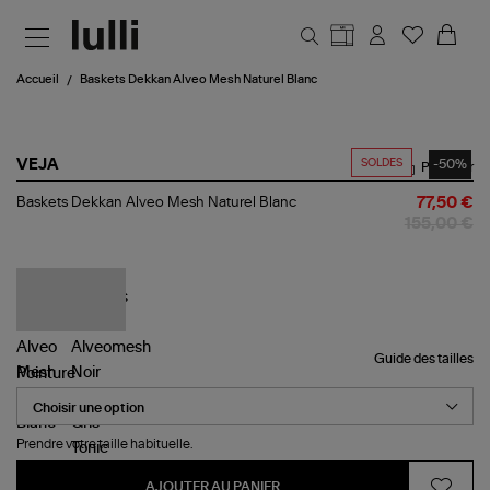
Aller au contenu principal
Accueil
Baskets Dekkan Alveo Mesh Naturel Blanc
SOLDES
-50%
VEJA
Partager
Baskets
Baskets Dekkan Alveo Mesh Naturel Blanc
77,50 €
Dekkan
155,00 €
Alveo
Mesh
Naturel
Blanc
Guide des tailles
Pointure
Prendre votre taille habituelle.
AJOUTER AU PANIER