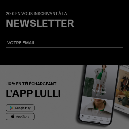
20 € EN VOUS INSCRIVANT À LA
NEWSLETTER
-10% EN TÉLÉCHARGEANT
L'APP LULLI