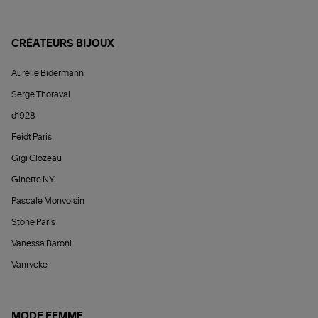
CRÉATEURS BIJOUX
Aurélie Bidermann
Serge Thoraval
d1928
Feidt Paris
Gigi Clozeau
Ginette NY
Pascale Monvoisin
Stone Paris
Vanessa Baroni
Vanrycke
MODE FEMME