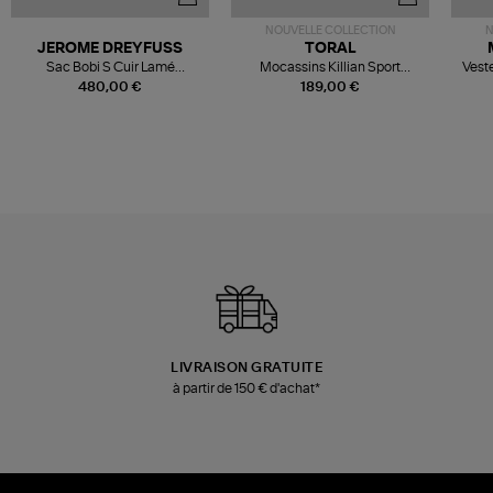
NOUVELLE COLLECTION
N
JEROME DREYFUSS
TORAL
Sac Bobi S Cuir Lamé
Mocassins Killian Sport
Veste
Champagne
Mousse
480,00 €
189,00 €
LIVRAISON GRATUITE
à partir de 150 € d'achat*