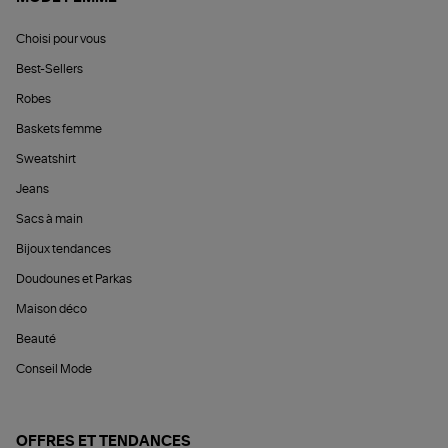
Choisi pour vous
Best-Sellers
Robes
Baskets femme
Sweatshirt
Jeans
Sacs à main
Bijoux tendances
Doudounes et Parkas
Maison déco
Beauté
Conseil Mode
OFFRES ET TENDANCES