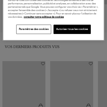
lulli-sur-la-toile.com utilise des cookies et technologies similaires à des fins de
performance, personnalisation, publicité et analyses, en collaboration avec des
partenaires tels que Google. Vous pouvez configurer vos choix via « Paramétrer »,
accepter l’ensemble des cookies (« J’accepte ») ou refuser ceux non strictement
NEW BALANCE
NEW BALANCE
nécessaires (« Continuer sans accepter »). Pour en savoir plus sur l’utilisation de
Baskets 2002 Linen
Baskets 2002 Calm Taupe
vos données,
consulter notre politique de cookies
150,00 €
150,00 €
Paramètres des cookies
Autoriser tous les cookies
VOS DERNIERS PRODUITS VUS