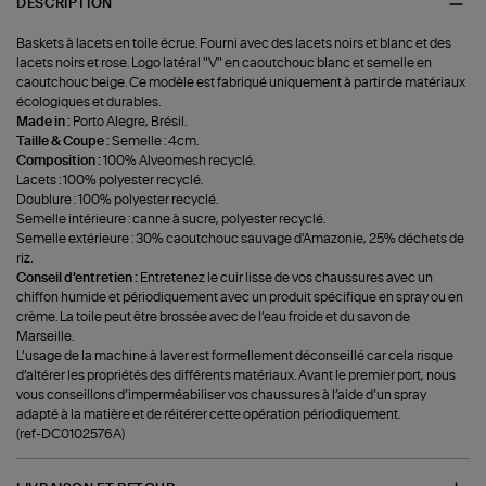
DESCRIPTION
Baskets à lacets en toile écrue. Fourni avec des lacets noirs et blanc et des
lacets noirs et rose. Logo latéral "V" en caoutchouc blanc et semelle en
caoutchouc beige. Ce modèle est fabriqué uniquement à partir de matériaux
écologiques et durables.
Made in :
Porto Alegre, Brésil.
Taille & Coupe :
Semelle : 4cm.
Composition :
100% Alveomesh recyclé.
Lacets : 100% polyester recyclé.
Doublure : 100% polyester recyclé.
Semelle intérieure : canne à sucre, polyester recyclé.
Semelle extérieure : 30% caoutchouc sauvage d'Amazonie, 25% déchets de
riz.
Conseil d'entretien :
Entretenez le cuir lisse de vos chaussures avec un
chiffon humide et périodiquement avec un produit spécifique en spray ou en
crème. La toile peut être brossée avec de l’eau froide et du savon de
Marseille.
L’usage de la machine à laver est formellement déconseillé car cela risque
d’altérer les propriétés des différents matériaux. Avant le premier port, nous
vous conseillons d’imperméabiliser vos chaussures à l’aide d’un spray
adapté à la matière et de réitérer cette opération périodiquement.
(ref-DC0102576A)