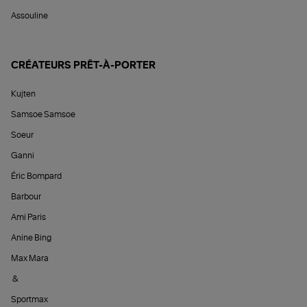
Assouline
CRÉATEURS PRÊT-À-PORTER
Kujten
Samsoe Samsoe
Soeur
Ganni
Éric Bompard
Barbour
Ami Paris
Anine Bing
Max Mara
&
Sportmax