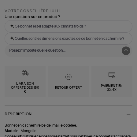
VOTRE CONSEILLÈRE LULLI
Une question sur ce produit ?
Ce bonnet est-il adapté aux climats froids ?
Quelles sont les dimensions exactes de ce bonnet en cachemire ?
LIVRAISON
PAIEMENT EN
OFFERTE DÈS 150
RETOUR OFFERT
3X,4X
€
DESCRIPTION
Bonnet en cachemire beige, maille côtelée.
Made in :
Mongolie.
Conseil stylistique :
Accessoire parfait pour cet hiver, ce bonnet s'accordera