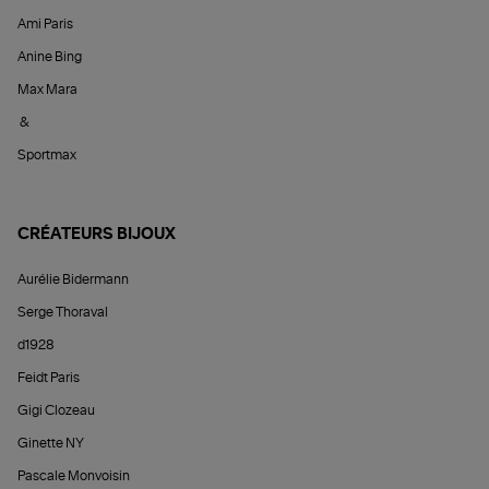
Ami Paris
Anine Bing
Max Mara
&
Sportmax
CRÉATEURS BIJOUX
Aurélie Bidermann
Serge Thoraval
d1928
Feidt Paris
Gigi Clozeau
Ginette NY
Pascale Monvoisin