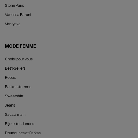
Stone Paris
Vanessa Baroni
Vanrycke
MODE FEMME
Choisi pour vous
Best-Sellers
Robes
Baskets femme
Sweatshirt
Jeans
Sacs à main
Bijoux tendances
Doudounes et Parkas