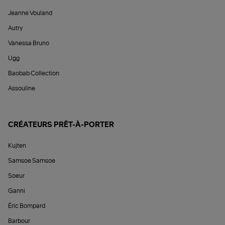
Jeanne Vouland
Autry
Vanessa Bruno
Ugg
Baobab Collection
Assouline
CRÉATEURS PRÊT-À-PORTER
Kujten
Samsoe Samsoe
Soeur
Ganni
Éric Bompard
Barbour