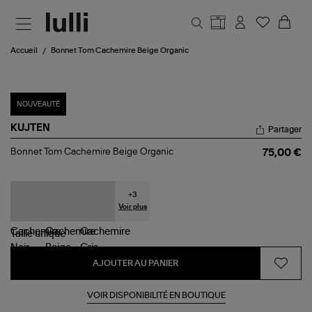
Aller au contenu principal
Accueil
Bonnet Tom Cachemire Beige Organic
NOUVEAUTÉ
KUJTEN
Partager
Bonnet
Bonnet Tom Cachemire Beige Organic
75,00 €
Tom
Cachemire
Beige
Organic
+
3
Voir plus
Taille
unique
AJOUTER AU PANIER
VOIR DISPONIBILITÉ EN BOUTIQUE