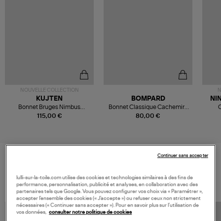
NOUVELLE COLLECTION
N
KUJTEN
BOMPARD
NI
Bonnet Bruges Nimbus
Bonnet Classique Cachemire
C
Organic
Avoine
115,00 €
80,00 €
Continuer sans accepter
VOS DERNIERS PRODUITS VUS
lulli-sur-la-toile.com utilise des cookies et technologies similaires à des fins de
performance, personnalisation, publicité et analyses, en collaboration avec des
partenaires tels que Google. Vous pouvez configurer vos choix via « Paramétrer »,
accepter l’ensemble des cookies (« J’accepte ») ou refuser ceux non strictement
nécessaires (« Continuer sans accepter »). Pour en savoir plus sur l’utilisation de
vos données,
consulter notre politique de cookies