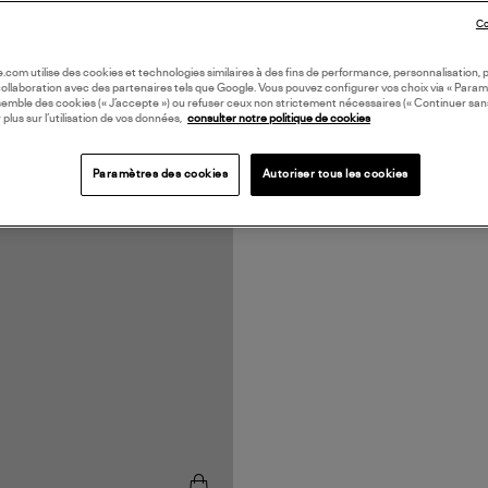
Co
oile.com utilise des cookies et technologies similaires à des fins de performance, personnalisation, p
collaboration avec des partenaires tels que Google. Vous pouvez configurer vos choix via « Param
semble des cookies (« J’accepte ») ou refuser ceux non strictement nécessaires (« Continuer san
 plus sur l’utilisation de vos données,
consulter notre politique de cookies
Paramètres des cookies
Autoriser tous les cookies
ORATION