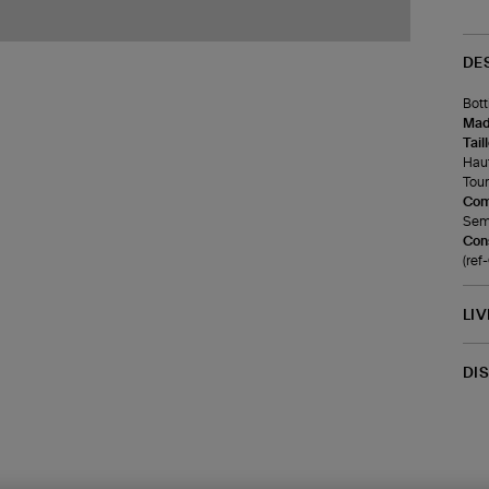
DE
Bott
Made
Tail
Haut
Tour
Com
Seme
Cons
(re
LI
DI