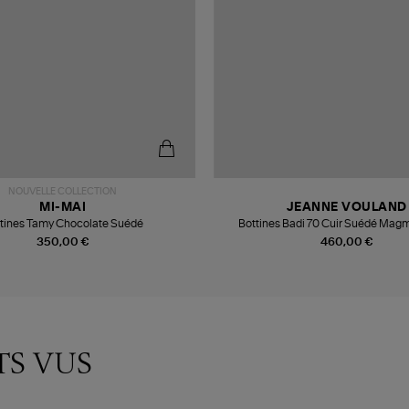
NOUVELLE COLLECTION
MI-MAI
JEANNE VOULAND
tines Tamy Chocolate Suédé
Bottines Badi 70 Cuir Suédé Mag
Collaboration JV x Véronika L
350,00 €
460,00 €
TS VUS