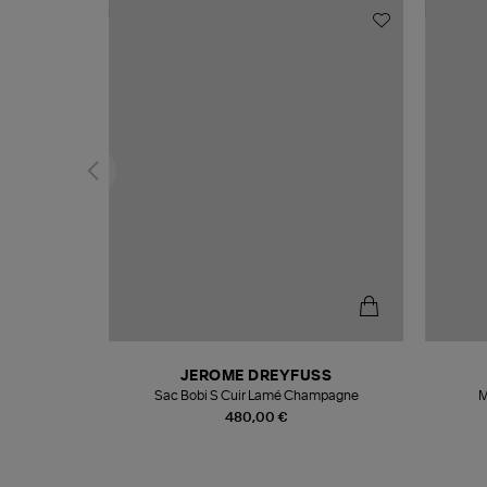
N
JEROME DREYFUSS
te
Sac Bobi S Cuir Lamé Champagne
M
480,00 €