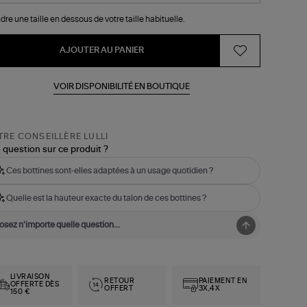
dre une taille en dessous de votre taille habituelle.
AJOUTER AU PANIER
VOIR DISPONIBILITÉ EN BOUTIQUE
RE CONSEILLÈRE LULLI
 question sur ce produit ?
Ces bottines sont-elles adaptées à un usage quotidien ?
Quelle est la hauteur exacte du talon de ces bottines ?
LIVRAISON
RETOUR
PAIEMENT EN
OFFERTE DÈS
OFFERT
3X,4X
150 €