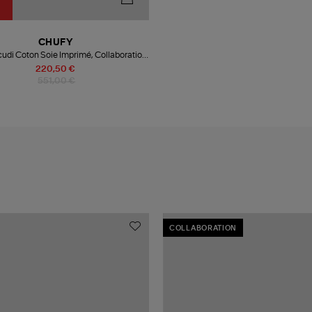
CHUFY
cudi Coton Soie Imprimé, Collaboration
Chufy x André
220,50 €
551,00 €
COLLABORATION