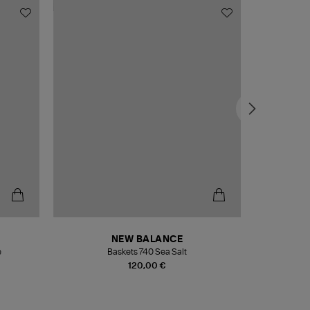
NEW BALANCE
e
Baskets 740 Sea Salt
Veste
120,00 €