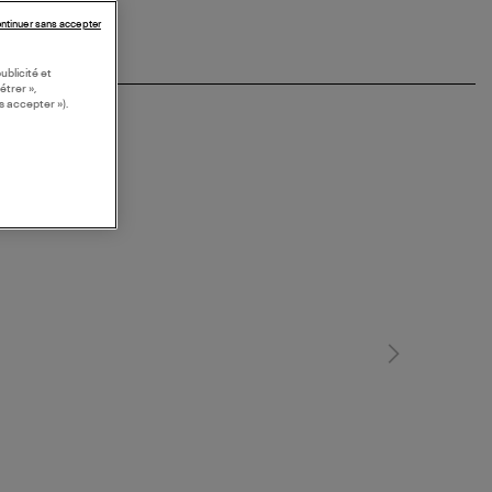
ntinuer sans accepter
ublicité et
étrer »,
s accepter »).