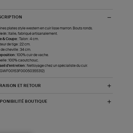
SCRIPTION
ines plates style western en cuir lisse marron. Bouts ronds.
 in :
Italie, fabriqué artisanalement.
le & Coupe :
Talon : 4 cm.
eur de tige : 22 cm.
 de cheville : 34 cm.
position :
100% cuir de vache.
lle : 100% caoutchouc.
eil d'entretien :
Nettoyage chez un spécialiste du cuir.
f-GWF00153F00050355312)
VRAISON ET RETOUR
SPONIBILITÉ BOUTIQUE