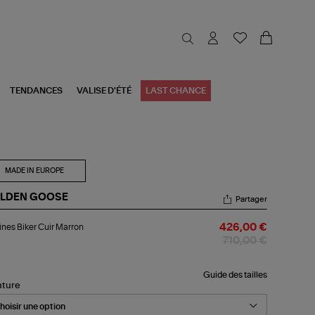
TENDANCES
VALISE D'ÉTÉ
LAST CHANCE
MADE IN EUROPE
LDEN GOOSE
Partager
tines
ines Biker Cuir Marron
426,00 €
er
r
710,00 €
rron
Guide des tailles
nture