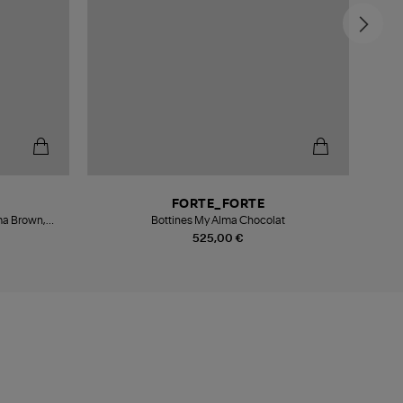
-4
FORTE_FORTE
ma Brown,
Bottines My Alma Chocolat
oubry
525,00 €