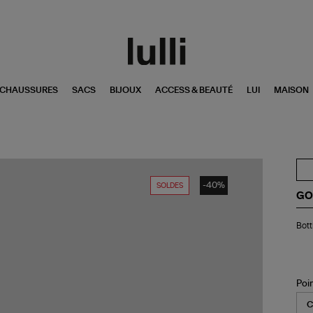
CHAUSSURES
SACS
BIJOUX
ACCESS & BEAUTÉ
LUI
MAISON
-40%
SOLDES
GO
Bot
Bott
Bik
Cui
Ma
Poi