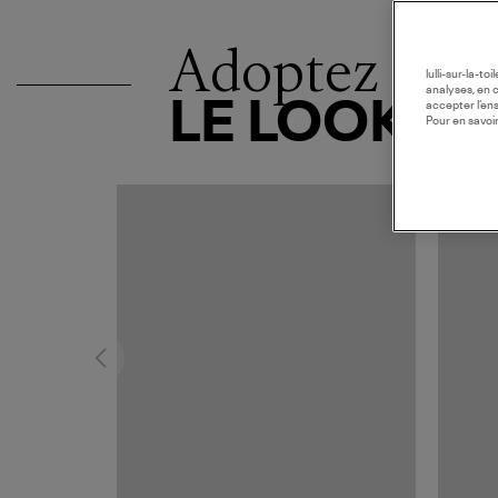
Adoptez
lulli-sur-la-t
analyses, en 
LE LOOK
accepter l’en
Pour en savoir
COLLAB