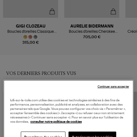
GIGI CLOZEAU
AURELIE BIDERMANN
Boucles d'oreilles Classique
Boucles d'oreilles Cherokee
Créol
Boucle Résine Or
Turquoise
Ja
705,00 €
315,00 €
VOS DERNIERS PRODUITS VUS
Continuer sans accepter
lulli-sur-la-toile.com utilise des cookies et technologies similaires à des fins de
performance, personnalisation, publicité et analyses, en collaboration avec des
partenaires tels que Google. Vous pouvez configurer vos choix via « Paramétrer »,
accepter l’ensemble des cookies (« J’accepte ») ou refuser ceux non strictement
nécessaires (« Continuer sans accepter »). Pour en savoir plus sur l’utilisation de
vos données,
consulter notre politique de cookies