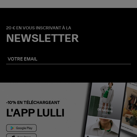
20 € EN VOUS INSCRIVANT À LA
NEWSLETTER
-10% EN TÉLÉCHARGEANT
L'APP LULLI