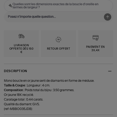
Quelles sont les dimensions exactes de la boucle d'oreille en
termes de largeur ?
LIVRAISON
PAIEMENT EN
OFFERTE DÈS 150
RETOUR OFFERT
3X,4X
€
DESCRIPTION
Mono boucle en or jaune serti de diamants en forme de méduse.
Taille & Coupe :
Longueur : 4 cm.
Composition :
Poids total du bijou : 3.50 grammes.
Or jaune 18K recyclé.
Caratage total : 0.44 carats.
Qualité du diamant: GVS.
(ref-MBBO035JDB)