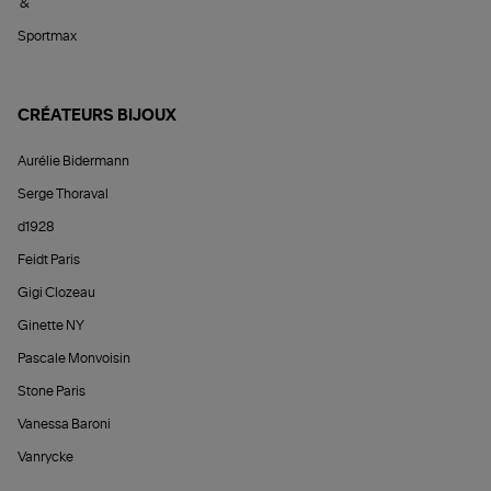
&
Sportmax
CRÉATEURS BIJOUX
Aurélie Bidermann
Serge Thoraval
d1928
Feidt Paris
Gigi Clozeau
Ginette NY
Pascale Monvoisin
Stone Paris
Vanessa Baroni
Vanrycke