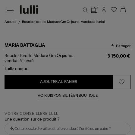
Aller au contenu principal
Accueil
Boucle d'oreille Medusa Gm Or jaune, vendue à l'unité
MARIA BATTAGLIA
Partager
Boucle
Boucle d'oreille Medusa Gm Or jaune,
3 150,00 €
d'oreille
vendue à l'unité
Medusa
Taille
unique
Gm
Or
jaune,
AJOUTER AU PANIER
vendue
à
l'unité
VOIR DISPONIBILITÉ EN BOUTIQUE
VOTRE CONSEILLÈRE LULLI
Une question sur ce produit ?
Cette boucle d'oreille est-elle vendue à l'unité ou en paire ?