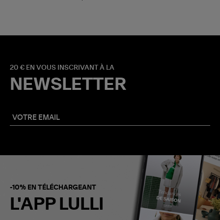
20 € EN VOUS INSCRIVANT À LA
NEWSLETTER
-10% EN TÉLÉCHARGEANT
L'APP LULLI