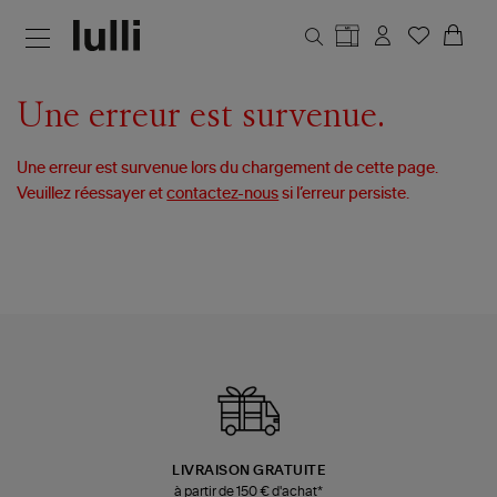
Aller au contenu principal
Une erreur est survenue.
Une erreur est survenue lors du chargement de cette page.
Veuillez réessayer et
contactez-nous
si l’erreur persiste.
LIVRAISON GRATUITE
à partir de 150 € d'achat*