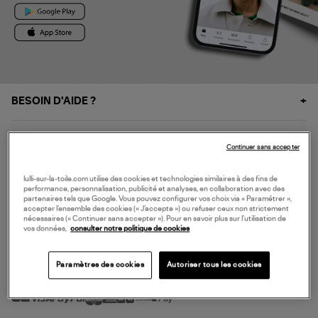
BESOIN D'AIDE ?
À PROPOS
Continuer sans accepter
NOS SERVICES
lulli-sur-la-toile.com utilise des cookies et technologies similaires à des fins de
performance, personnalisation, publicité et analyses, en collaboration avec des
partenaires tels que Google. Vous pouvez configurer vos choix via « Paramétrer »,
accepter l’ensemble des cookies (« J’accepte ») ou refuser ceux non strictement
SERVICE CLIENT
nécessaires (« Continuer sans accepter »). Pour en savoir plus sur l’utilisation de
vos données,
consulter notre politique de cookies
Paramètres des cookies
Autoriser tous les cookies
MODE DE PAIEMENT