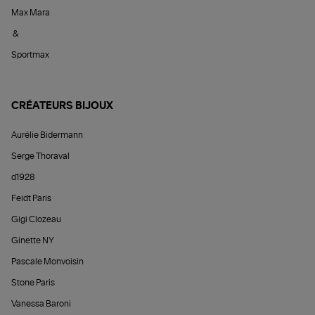
Max Mara
&
Sportmax
CRÉATEURS BIJOUX
Aurélie Bidermann
Serge Thoraval
d1928
Feidt Paris
Gigi Clozeau
Ginette NY
Pascale Monvoisin
Stone Paris
Vanessa Baroni