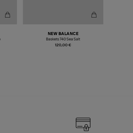
NEW BALANCE
e
Baskets 740 Sea Salt
Veste
120,00 €