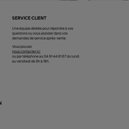
SERVICE CLIENT
Une équipe dédiée pour répondre à vos
questions ou vous assister dans vos
demandes de service après-vente.
Vous pouvez
nous contacter ici
ou par téléphone au 04 91 44 61 67 du lundi
au vendredi de 9h à 18h.
N