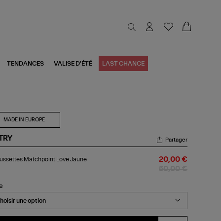
TENDANCES
VALISE D'ÉTÉ
LAST CHANCE
MADE IN EUROPE
TRY
Partager
aussettes
ssettes Matchpoint Love Jaune
20,00 €
chpoint
ve
50,00 €
une
le