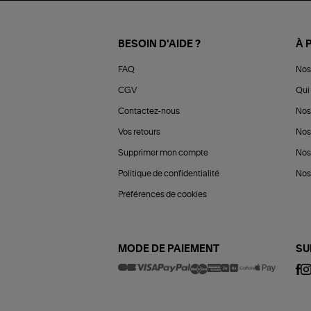
BESOIN D'AIDE ?
À 
FAQ
Nos
CGV
Qui 
Contactez-nous
Nos
Vos retours
Nos
Supprimer mon compte
Nos
Politique de confidentialité
Nos 
Préférences de cookies
MODE DE PAIEMENT
SU