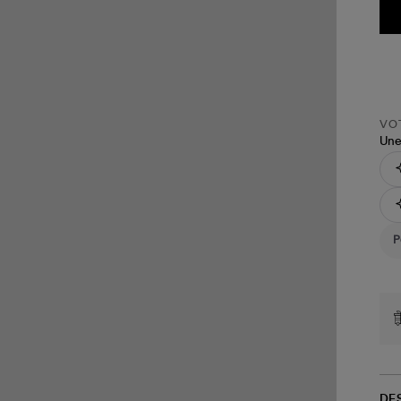
VOT
Une
DE