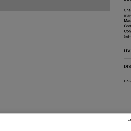
Chau
mar
Made
Com
Cons
(re
LI
DI
Coll
Co