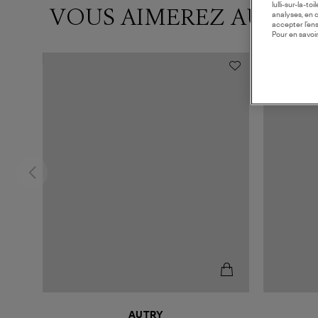
lulli-sur-la-t
VOUS AIMEREZ AUSSI
analyses, en 
accepter l’en
Pour en savoir
MADE IN E
AUTRY