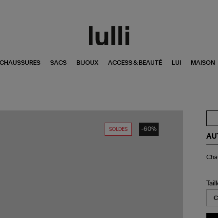
CHAUSSURES
SACS
BIJOUX
ACCESS & BEAUTÉ
LUI
MAISON
-60%
SOLDES
AU
Ch
Chau
Mat
Lo
Ja
Tail