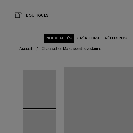
Aller au contenu principal
BOUTIQUES
NOUVEAUTÉS
CRÉATEURS
VÊTEMENTS
Accueil
Chaussettes Matchpoint Love Jaune