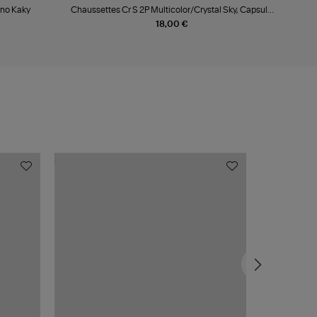
ino Kaky
Chaussettes Cr S 2P Multicolor/Crystal Sky, Capsule
Summer Glow
18,00 €