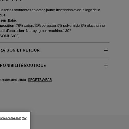
ssettes montantes en coton jaune. Inscription avec le logo de la
que.
 in :
Italie.
position :
78% coton, 12% polyester, 5% polyamide, 5% élasthanne.
eil d'entretien :
Nettoyage en machine à 30°.
f-SOMUS102)
VRAISON ET RETOUR
SPONIBILITÉ BOUTIQUE
SPORTSWEAR
ections similaires :
ntinuer sans accepter