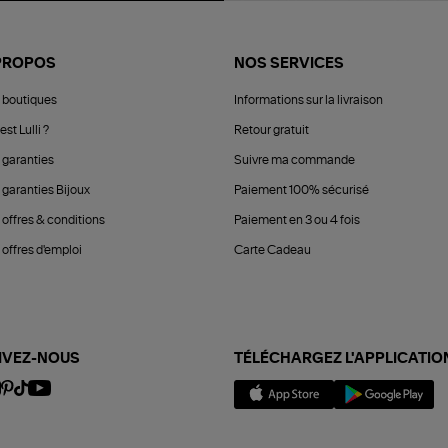
PROPOS
NOS SERVICES
 boutiques
Informations sur la livraison
est Lulli ?
Retour gratuit
 garanties
Suivre ma commande
 garanties Bijoux
Paiement 100% sécurisé
 offres & conditions
Paiement en 3 ou 4 fois
offres d'emploi
Carte Cadeau
IVEZ-NOUS
TÉLÉCHARGEZ L'APPLICATIO