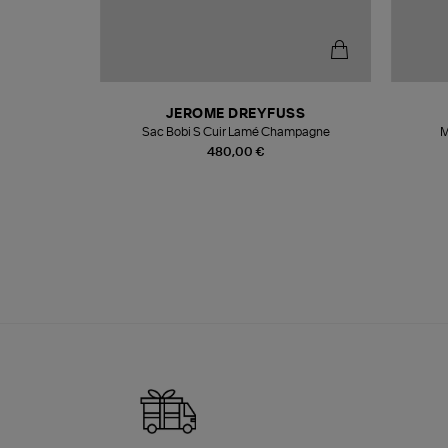
N
JEROME DREYFUSS
te
Sac Bobi S Cuir Lamé Champagne
M
480,00 €