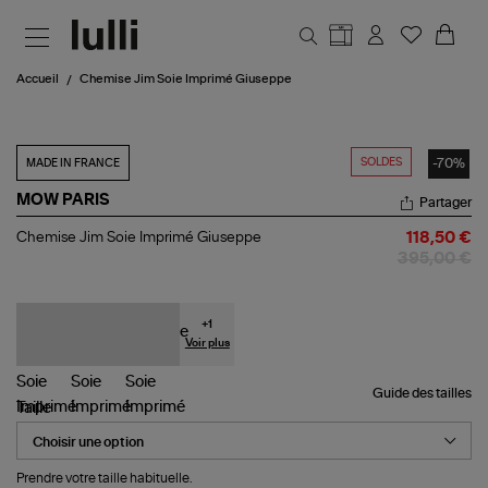
Aller au contenu principal
Accueil
Chemise Jim Soie Imprimé Giuseppe
SOLDES
-70%
MADE IN FRANCE
MOW PARIS
Partager
Chemise
Chemise Jim Soie Imprimé Giuseppe
118,50 €
Jim
395,00 €
Soie
Imprimé
Giuseppe
+
1
Voir plus
Guide des tailles
Taille
Prendre votre taille habituelle.