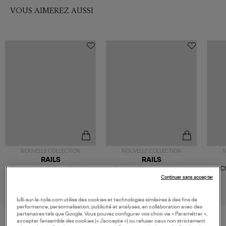
VOUS AIMEREZ AUSSI
NOUVELLE COLLECTION
NOUVELLE COLLECTION
N
RAILS
RAILS
Chemise Malin Ecru Midnight
Chemise Bradshaw Washed
Ch
Indigo Stripe
178,00 €
208,00 €
Continuer sans accepter
lulli-sur-la-toile.com utilise des cookies et technologies similaires à des fins de
performance, personnalisation, publicité et analyses, en collaboration avec des
partenaires tels que Google. Vous pouvez configurer vos choix via « Paramétrer »,
accepter l’ensemble des cookies (« J’accepte ») ou refuser ceux non strictement