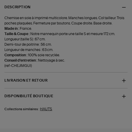
DESCRIPTION
Chemise en soie à imprimé multicolore. Manches longues. Col tailleur. Trois
poches plaquées. Fermeture par boutons. Coupe droite. Base droite.
Made in :
France.
Taille & Coupe :
Notre mannequin porte une taille S et mesure 172 cm.
Longueur (taille S) : 67 cm.
Demi-tour de poitrine : 56 cm.
Longueur de manches : 63 cm.
Composition :
100% soie recyclée.
Conseil d'entretien :
Nettoyage à sec.
(ref-CHEJIMGUI)
LIVRAISON ET RETOUR
DISPONIBILITÉ BOUTIQUE
HAUTS
Collections similaires :