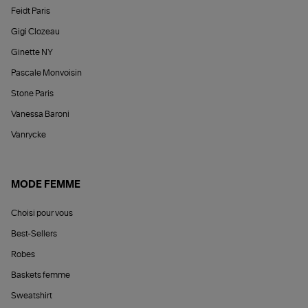
Feidt Paris
Gigi Clozeau
Ginette NY
Pascale Monvoisin
Stone Paris
Vanessa Baroni
Vanrycke
MODE FEMME
Choisi pour vous
Best-Sellers
Robes
Baskets femme
Sweatshirt