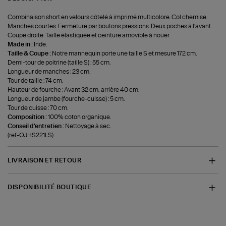
Combinaison short en velours côtelé à imprimé multicolore. Col chemise.
Manches courtes. Fermeture par boutons pressions. Deux poches à l'avant.
Coupe droite. Taille élastiquée et ceinture amovible à nouer.
Made in :
Inde.
Taille & Coupe :
Notre mannequin porte une taille S et mesure 172 cm.
Demi-tour de poitrine (taille S) : 55 cm.
Longueur de manches : 23 cm.
Tour de taille : 74 cm.
Hauteur de fourche : Avant 32 cm, arrière 40 cm.
Longueur de jambe (fourche-cuisse) : 5 cm.
Tour de cuisse : 70 cm.
Composition :
100% coton organique.
Conseil d'entretien :
Nettoyage à sec.
(ref-OJHS221LS)
LIVRAISON ET RETOUR
DISPONIBILITÉ BOUTIQUE