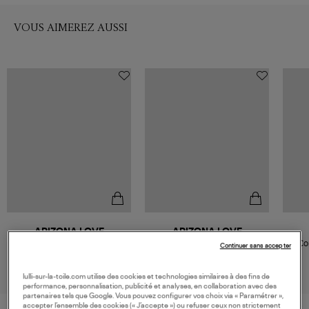
VOUS AIMEREZ AUSSI
ARIZONA LOVE
ARIZONA LOVE
Combinaison Yoga Bandana
Combinaison Yoga Bandana
Co
Continuer sans accepter
Black
Choco
135,00 €
135,00 €
lulli-sur-la-toile.com utilise des cookies et technologies similaires à des fins de
performance, personnalisation, publicité et analyses, en collaboration avec des
partenaires tels que Google. Vous pouvez configurer vos choix via « Paramétrer »,
accepter l’ensemble des cookies (« J’accepte ») ou refuser ceux non strictement