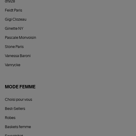
d1928
Feidt Paris
Gigi Clozeau
Ginette NY
Pascale Monvoisin
Stone Paris
Vanessa Baroni
Vanrycke
MODE FEMME
Choisi pour vous
Best-Sellers
Robes
Baskets femme