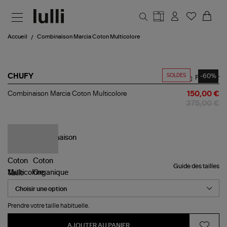
Aller au contenu principal
Accueil
Combinaison Marcia Coton Multicolore
SOLDES
-60%
CHUFY
Partager
Combinaison
Combinaison Marcia Coton Multicolore
150,00 €
Marcia
375,00 €
Coton
Multicolore
Guide des tailles
Taille
Prendre votre taille habituelle.
AJOUTER AU PANIER