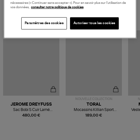
nécessaires (« Continuer sans accepter »). Pour en savoir plus sur l’utilisation de
vos données,
consulter notre politique de cookies
VOS DERNIERS PRODUITS VUS
Paramètres des cookies
Autoriser tous les cookies
NOUVELLE COLLECTION
N
JEROME DREYFUSS
TORAL
Sac Bobi S Cuir Lamé
Mocassins Killian Sport
Veste
Champagne
Mousse
480,00 €
189,00 €