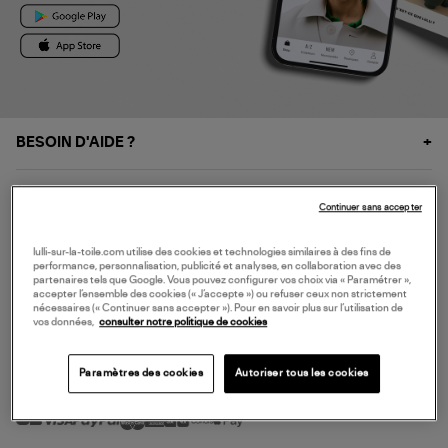
BESOIN D'AIDE ?
À PROPOS
Continuer sans accepter
NOS SERVICES
lulli-sur-la-toile.com utilise des cookies et technologies similaires à des fins de
performance, personnalisation, publicité et analyses, en collaboration avec des
partenaires tels que Google. Vous pouvez configurer vos choix via « Paramétrer »,
accepter l’ensemble des cookies (« J’accepte ») ou refuser ceux non strictement
SERVICE CLIENT
nécessaires (« Continuer sans accepter »). Pour en savoir plus sur l’utilisation de
vos données,
consulter notre politique de cookies
Paramètres des cookies
Autoriser tous les cookies
MODE DE PAIEMENT