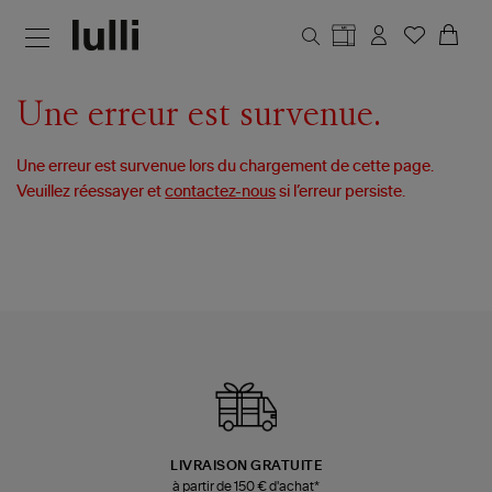
Aller au contenu principal
Une erreur est survenue.
Une erreur est survenue lors du chargement de cette page.
Veuillez réessayer et
contactez-nous
si l’erreur persiste.
LIVRAISON GRATUITE
à partir de 150 € d'achat*