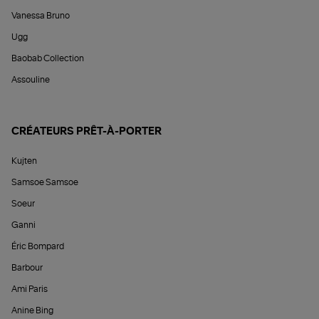
Vanessa Bruno
Ugg
Baobab Collection
Assouline
CRÉATEURS PRÊT-À-PORTER
Kujten
Samsoe Samsoe
Soeur
Ganni
Éric Bompard
Barbour
Ami Paris
Anine Bing