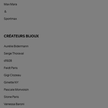
Max Mara
&
Sportmax
CRÉATEURS BIJOUX
Aurélie Bidermann
Serge Thoraval
d1928
Feidt Paris
Gigi Clozeau
Ginette NY
Pascale Monvoisin
Stone Paris
Vanessa Baroni