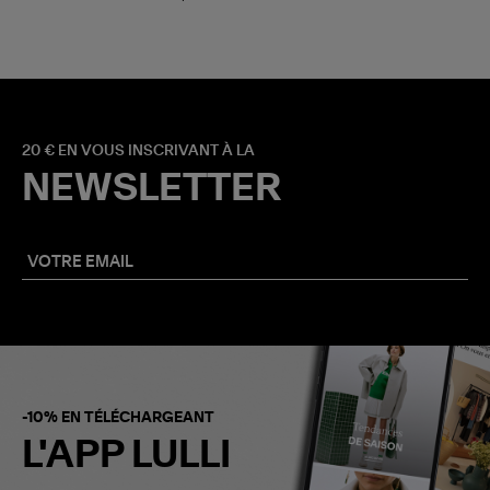
20 € EN VOUS INSCRIVANT À LA
NEWSLETTER
-10% EN TÉLÉCHARGEANT
L'APP LULLI