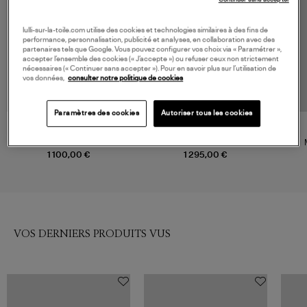
lulli-sur-la-toile.com utilise des cookies et technologies similaires à des fins de
performance, personnalisation, publicité et analyses, en collaboration avec des
partenaires tels que Google. Vous pouvez configurer vos choix via « Paramétrer »,
accepter l’ensemble des cookies (« J’accepte ») ou refuser ceux non strictement
nécessaires (« Continuer sans accepter »). Pour en savoir plus sur l’utilisation de
vos données,
consulter notre politique de cookies
Paramètres des cookies
Autoriser tous les cookies
AMI PARIS
MAX MARA
Doudoune Ami de Cœur Noir
Manteau Galea Noir
1 100,00 €
1 295,00 €
VOS DERNIERS PRODUITS VUS