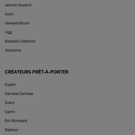
Jeanne Vouland
Autry
Vanessa Bruno
Ugg
Baobab Collection
Assouline
CRÉATEURS PRÊT-À-PORTER
Kujten
Samsoe Samsoe
Soeur
Ganni
Éric Bompard
Barbour