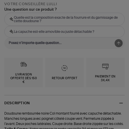
VOTRE CONSEILLÈRE LULLI
Une question sur ce produit ?
Quelle est la composition exacte de la fourrure et du garnissage de
cette doudoune ?
La capuche est-elle amovible ou juste détachable ?
LIVRAISON
PAIEMENT EN
OFFERTE DÈS 150
RETOUR OFFERT
3X,4X
€
DESCRIPTION
Doudoune rembourrée noire Col montant fourré avec capuche détachable.
Manches longues avec poignet côtelé coupe vent. Fermeture zippée à
l'avant. Deux poches latérales. Coupe droite. Base droite zippée sur les cotés.