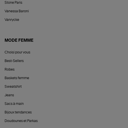
Stone Paris
Vanessa Baroni
Vanrycke
MODE FEMME
Choisi pour vous
Best-Sellers
Robes
Baskets femme
Sweatshirt
Jeans
Sacs à main
Bijoux tendances
Doudounes et Parkas