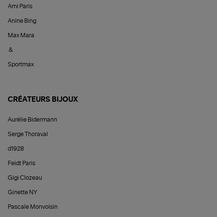
Ami Paris
Anine Bing
Max Mara
&
Sportmax
CRÉATEURS BIJOUX
Aurélie Bidermann
Serge Thoraval
d1928
Feidt Paris
Gigi Clozeau
Ginette NY
Pascale Monvoisin