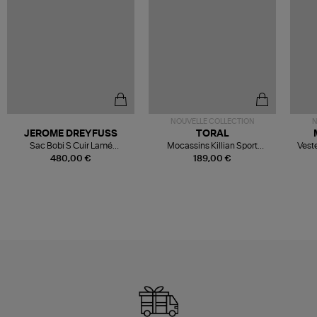
NOUVELLE COLLECTION
N
JEROME DREYFUSS
TORAL
Sac Bobi S Cuir Lamé
Mocassins Killian Sport
Veste
Champagne
Mousse
480,00 €
189,00 €