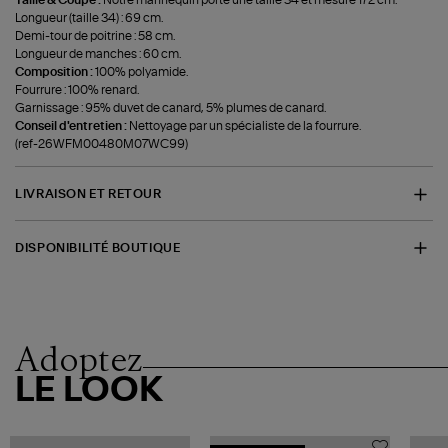
Taille & Coupe :
Notre mannequin porte une taille 34 et mesure 172 cm.
Longueur (taille 34) : 69 cm.
Demi-tour de poitrine : 58 cm.
Longueur de manches : 60 cm.
Composition :
100% polyamide.
Fourrure : 100% renard.
Garnissage : 95% duvet de canard, 5% plumes de canard.
Conseil d'entretien :
Nettoyage par un spécialiste de la fourrure.
(ref-26WFM00480M07WC99)
LIVRAISON ET RETOUR
DISPONIBILITÉ BOUTIQUE
Adoptez
LE LOOK