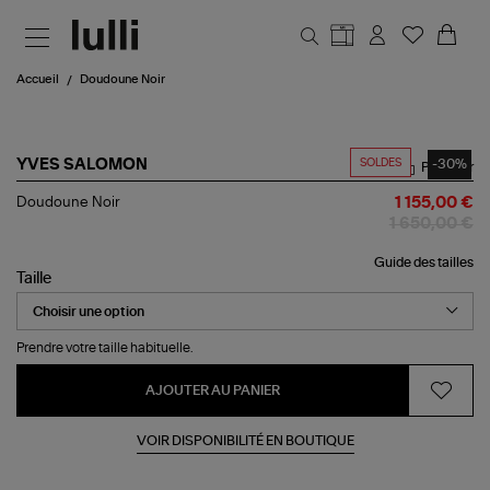
Aller au contenu principal
Accueil
Doudoune Noir
SOLDES
-30%
YVES SALOMON
Partager
Doudoune
Doudoune Noir
1 155,00 €
Noir
1 650,00 €
Guide des tailles
Taille
Prendre votre taille habituelle.
AJOUTER AU PANIER
VOIR DISPONIBILITÉ EN BOUTIQUE