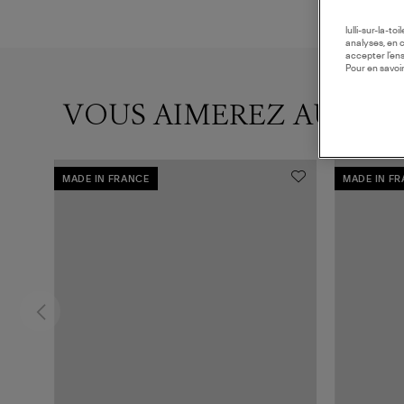
lulli-sur-la-t
analyses, en 
accepter l’en
Pour en savoir
VOUS AIMEREZ AUSSI
MADE IN FRANCE
MADE IN F