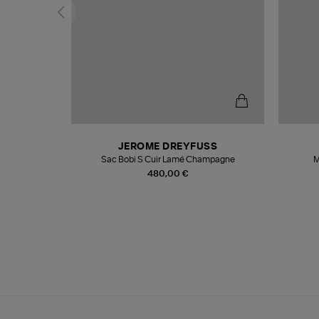
N
JEROME DREYFUSS
te
Sac Bobi S Cuir Lamé Champagne
M
480,00 €