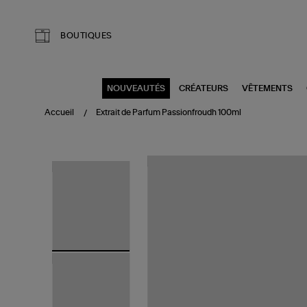
Aller au contenu principal
BOUTIQUES
NOUVEAUTÉS
CRÉATEURS
VÊTEMENTS
Accueil
Extrait de Parfum Passionfroudh 100ml