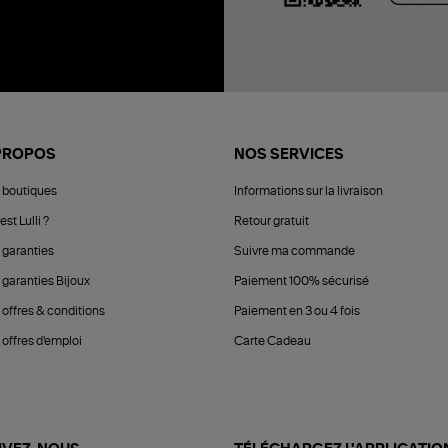
PROPOS
NOS SERVICES
 boutiques
Informations sur la livraison
est Lulli ?
Retour gratuit
 garanties
Suivre ma commande
 garanties Bijoux
Paiement 100% sécurisé
 offres & conditions
Paiement en 3 ou 4 fois
offres d'emploi
Carte Cadeau