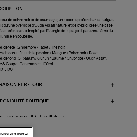
SCRIPTION
œur de poivre noir et de baume gurjun apporte profondeur et intrigue,
is qu'une overdose d'Oudh Assafi naturel et de cypriol crée une base
e et séduisante. Inspiré par l'énergie de la plage d'Ipanema, l'âme du
il, mise en bouteille.
s de tête : Gingembre / Taget / Thé noir.
s de cœur : Fruit de la passion / Mangue / Poivre noir / Rose.
s de fond : Olibanum / Gurjun / Baume / Chypriote / Oudh Assafi.
le & Coupe :
Contenance : 100ml.
-1015100)
VRAISON ET RETOUR
SPONIBILITÉ BOUTIQUE
BEAUTE & BIEN-ÊTRE
ections similaires :
ntinuer sans accepter