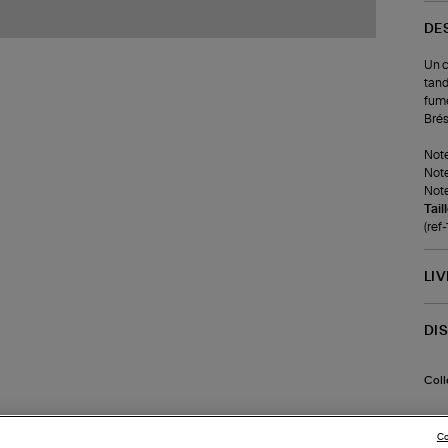
DE
Un c
tand
fumé
Brés
Note
Note
Note
Tail
(ref
LI
DI
Coll
Co