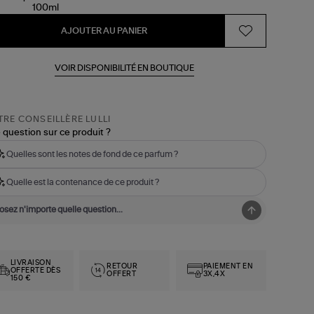
AJOUTER AU PANIER
VOIR DISPONIBILITÉ EN BOUTIQUE
RE CONSEILLÈRE LULLI
 question sur ce produit ?
Quelles sont les notes de fond de ce parfum ?
Quelle est la contenance de ce produit ?
LIVRAISON
RETOUR
PAIEMENT EN
OFFERTE DÈS
OFFERT
3X,4X
150 €