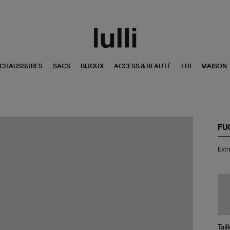
CHAUSSURES
SACS
BIJOUX
ACCESS & BEAUTÉ
LUI
MAISON
FU
Ext
Extr
de
Pa
Pas
10
Tail