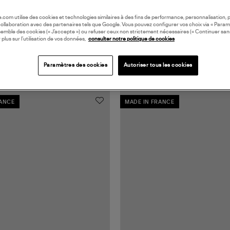
oile.com utilise des cookies et technologies similaires à des fins de performance, personnalisation, p
collaboration avec des partenaires tels que Google. Vous pouvez configurer vos choix via « Param
semble des cookies (« J’accepte ») ou refuser ceux non strictement nécessaires (« Continuer san
 plus sur l’utilisation de vos données,
consulter notre politique de cookies
Paramètres des cookies
Autoriser tous les cookies
RANCE
MADE IN FRANCE