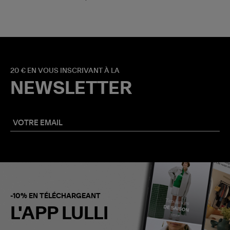
20 € EN VOUS INSCRIVANT À LA
NEWSLETTER
-10% EN TÉLÉCHARGEANT
L'APP LULLI