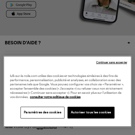
BESOIN D'AIDE ?
À PROPOS
Continuer sans accepter
NOS SERVICES
lulli-sur-la-toile.com utilise des cookies et technologies similaires à des fins de
performance, personnalisation, publicité et analyses, en collaboration avec des
partenaires tels que Google. Vous pouvez configurer vos choix via « Paramétrer »,
accepter l’ensemble des cookies (« J’accepte ») ou refuser ceux non strictement
SERVICE CLIENT
nécessaires (« Continuer sans accepter »). Pour en savoir plus sur l’utilisation de
vos données,
consulter notre politique de cookies
Paramètres des cookies
Autoriser tous les cookies
MODE DE PAIEMENT