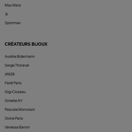
Max Mara
&
Sportmax
CRÉATEURS BIJOUX
Aurélie Bidermann
Serge Thoraval
d1928
Feidt Paris
Gigi Clozeau
Ginette NY
Pascale Monvoisin
Stone Paris
Vanessa Baroni