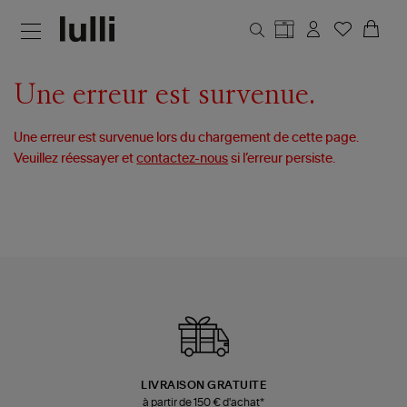
Aller au contenu principal
Une erreur est survenue.
Une erreur est survenue lors du chargement de cette page.
Veuillez réessayer et
contactez-nous
si l’erreur persiste.
LIVRAISON GRATUITE
à partir de 150 € d'achat*