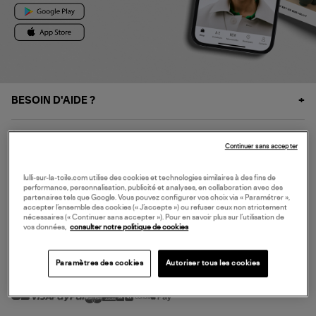
BESOIN D'AIDE ?
À PROPOS
Continuer sans accepter
NOS SERVICES
lulli-sur-la-toile.com utilise des cookies et technologies similaires à des fins de
performance, personnalisation, publicité et analyses, en collaboration avec des
partenaires tels que Google. Vous pouvez configurer vos choix via « Paramétrer »,
accepter l’ensemble des cookies (« J’accepte ») ou refuser ceux non strictement
SERVICE CLIENT
nécessaires (« Continuer sans accepter »). Pour en savoir plus sur l’utilisation de
vos données,
consulter notre politique de cookies
Paramètres des cookies
Autoriser tous les cookies
MODE DE PAIEMENT