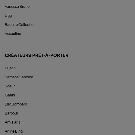
Vanessa Bruno
Ugg
Baobab Collection
Assouline
CRÉATEURS PRÊT-À-PORTER
Kujten
Samsoe Samsoe
Soeur
Ganni
Éric Bompard
Barbour
Ami Paris
Anine Bing