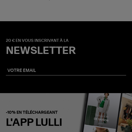
20 € EN VOUS INSCRIVANT À LA
NEWSLETTER
-10% EN TÉLÉCHARGEANT
L'APP LULLI