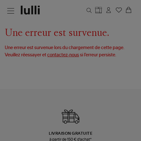
Aller au contenu principal
Une erreur est survenue.
Une erreur est survenue lors du chargement de cette page.
Veuillez réessayer et
contactez-nous
si l’erreur persiste.
LIVRAISON GRATUITE
à partir de 150 € d'achat*