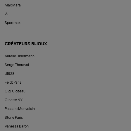
Max Mara
&
Sportmax
CRÉATEURS BIJOUX
Aurélie Bidermann
Serge Thoraval
d1928
Feidt Paris
Gigi Clozeau
Ginette NY
Pascale Monvoisin
Stone Paris
Vanessa Baroni