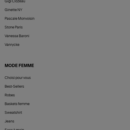
Gigi Clozeau
Ginette NY
Pascale Monvoisin
Stone Paris
Vanessa Baroni
Vanrycke
MODE FEMME
Choisi pour vous
Best-Sellers
Robes
Baskets femme
Sweatshirt
Jeans