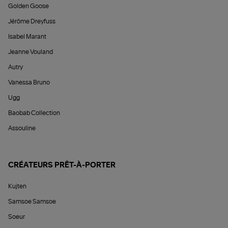
Golden Goose
Jérôme Dreyfuss
Isabel Marant
Jeanne Vouland
Autry
Vanessa Bruno
Ugg
Baobab Collection
Assouline
CRÉATEURS PRÊT-À-PORTER
Kujten
Samsoe Samsoe
Soeur