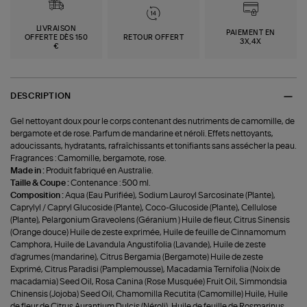
LIVRAISON
PAIEMENT EN
OFFERTE DÈS 150
RETOUR OFFERT
3X,4X
€
DESCRIPTION
Gel nettoyant doux pour le corps contenant des nutriments de camomille, de
bergamote et de rose. Parfum de mandarine et néroli. Effets nettoyants,
adoucissants, hydratants, rafraîchissants et tonifiants sans assécher la peau.
Fragrances : Camomille, bergamote, rose.
Made in :
Produit fabriqué en Australie.
Taille & Coupe :
Contenance : 500 ml.
Composition :
Aqua (Eau Purifiée), Sodium Lauroyl Sarcosinate (Plante),
Caprylyl / Capryl Glucoside (Plante), Coco-Glucoside (Plante), Cellulose
(Plante), Pelargonium Graveolens (Géranium ) Huile de fleur, Citrus Sinensis
(Orange douce) Huile de zeste exprimée, Huile de feuille de Cinnamomum
Camphora, Huile de Lavandula Angustifolia (Lavande), Huile de zeste
d'agrumes (mandarine), Citrus Bergamia (Bergamote) Huile de zeste
Exprimé, Citrus Paradisi (Pamplemousse), Macadamia Ternifolia (Noix de
macadamia) Seed Oil, Rosa Canina (Rose Musquée) Fruit Oil, Simmondsia
Chinensis (Jojoba) Seed Oil, Chamomilla Recutita (Camomille) Huile, Huile
de fleur de Citrus Aurantium Dulcis (Néroli), Huile de feuille de Rosmarinus