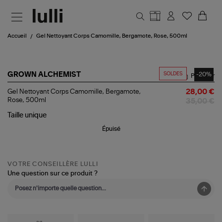
Aller au contenu principal
Accueil
Gel Nettoyant Corps Camomille, Bergamote, Rose, 500ml
SOLDES
-20%
GROWN ALCHEMIST
Partager
Gel
Gel Nettoyant Corps Camomille, Bergamote,
28,00 €
Nettoyant
Rose, 500ml
35,00 €
Corps
Camomille,
Taille
unique
Bergamote,
Épuisé
Rose,
500ml
VOTRE CONSEILLÈRE LULLI
Une question sur ce produit ?