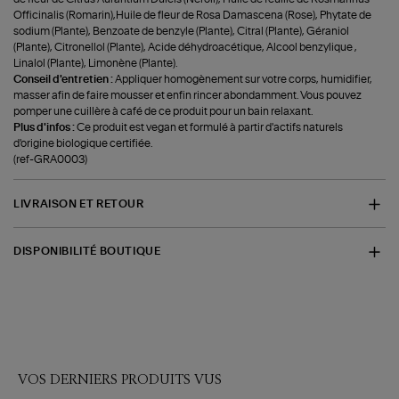
Officinalis (Romarin),Huile de fleur de Rosa Damascena (Rose), Phytate de
sodium (Plante), Benzoate de benzyle (Plante), Citral (Plante), Géraniol
(Plante), Citronellol (Plante), Acide déhydroacétique, Alcool benzylique ,
Linalol (Plante), Limonène (Plante).
Conseil d'entretien :
Appliquer homogènement sur votre corps, humidifier,
masser afin de faire mousser et enfin rincer abondamment. Vous pouvez
pomper une cuillère à café de ce produit pour un bain relaxant.
Plus d'infos :
Ce produit est vegan et formulé à partir d'actifs naturels
d'origine biologique certifiée.
(ref-GRA0003)
LIVRAISON ET RETOUR
DISPONIBILITÉ BOUTIQUE
VOS DERNIERS PRODUITS VUS