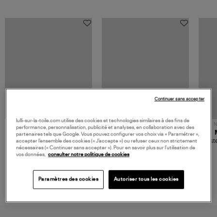
Continuer sans accepter
lulli-sur-la-toile.com utilise des cookies et technologies similaires à des fins de
NOUVELLE COLLECTION
N
performance, personnalisation, publicité et analyses, en collaboration avec des
JEROME DREYFUSS
TORAL
partenaires tels que Google. Vous pouvez configurer vos choix via « Paramétrer »,
Sac Bobi S Cuir Lamé
Mocassins Killian Sport
Veste
accepter l’ensemble des cookies (« J’accepte ») ou refuser ceux non strictement
Champagne
Mousse
nécessaires (« Continuer sans accepter »). Pour en savoir plus sur l’utilisation de
480,00 €
189,00 €
vos données,
consulter notre politique de cookies
Paramètres des cookies
Autoriser tous les cookies