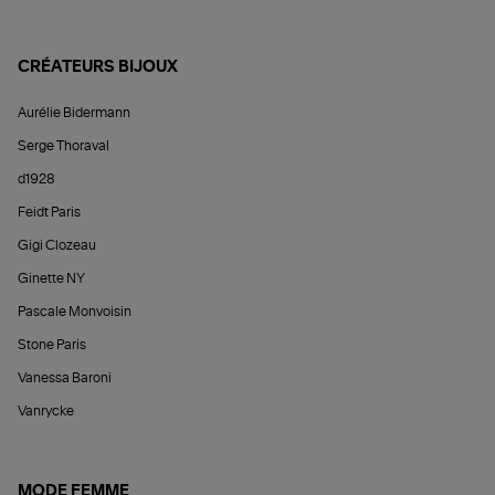
CRÉATEURS BIJOUX
Aurélie Bidermann
Serge Thoraval
d1928
Feidt Paris
Gigi Clozeau
Ginette NY
Pascale Monvoisin
Stone Paris
Vanessa Baroni
Vanrycke
MODE FEMME