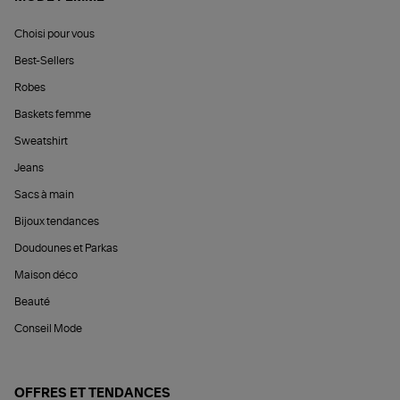
Choisi pour vous
Best-Sellers
Robes
Baskets femme
Sweatshirt
Jeans
Sacs à main
Bijoux tendances
Doudounes et Parkas
Maison déco
Beauté
Conseil Mode
OFFRES ET TENDANCES