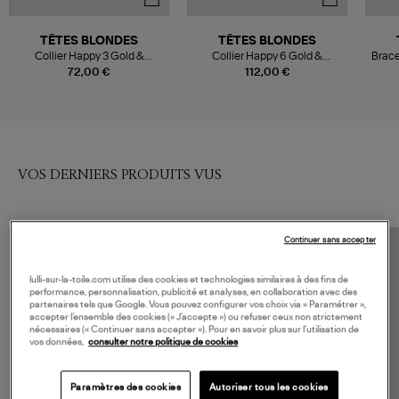
TÊTES BLONDES
TÊTES BLONDES
Collier Happy 3 Gold &
Collier Happy 6 Gold &
Brace
Multicolore
Multicolore
72,00 €
112,00 €
VOS DERNIERS PRODUITS VUS
Continuer sans accepter
lulli-sur-la-toile.com utilise des cookies et technologies similaires à des fins de
performance, personnalisation, publicité et analyses, en collaboration avec des
partenaires tels que Google. Vous pouvez configurer vos choix via « Paramétrer »,
accepter l’ensemble des cookies (« J’accepte ») ou refuser ceux non strictement
nécessaires (« Continuer sans accepter »). Pour en savoir plus sur l’utilisation de
vos données,
consulter notre politique de cookies
Paramètres des cookies
Autoriser tous les cookies