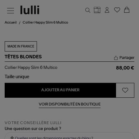
Aller au contenu principal
Accueil
Collier Happy Slim 6 Multico
MADE IN FRANCE
TÊTES BLONDES
Partager
Collier
Collier Happy Slim 6 Multico
88,00 €
Happy
Slim
Taille
unique
6
Multico
AJOUTER AU PANIER
VOIR DISPONIBILITÉ EN BOUTIQUE
VOTRE CONSEILLÈRE LULLI
Une question sur ce produit ?
Quelles sont les dimensions exactes du bijou ?