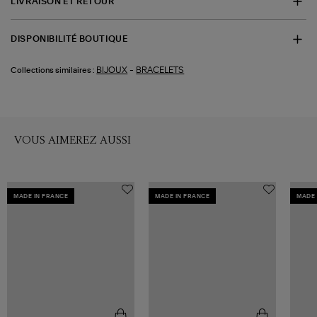
LIVRAISON ET RETOUR
DISPONIBILITÉ BOUTIQUE
-
BIJOUX
BRACELETS
Collections similaires :
VOUS AIMEREZ AUSSI
MADE IN FRANCE
MADE IN FRANCE
MADE 