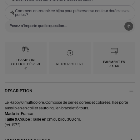
Comment entretenir ce bijou pour préserver sa couleur dorée et ses
perles ?
LIVRAISON
PAIEMENT EN
OFFERTE DÈS 150
RETOUR OFFERT
3X,4X
€
DESCRIPTION
Le Happy 6 multicolore. Composé de perles dorées et colorées. Il se porte
aussi bien en collier sautoir qu’en bracelet 6 tours.
Made in :
France.
Taille & Coupe :
Taille en cm du bijou :103 cm.
(ref-1973)