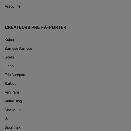
Assouline
CRÉATEURS PRÊT-À-PORTER
Kujten
Samsoe Samsoe
Soeur
Ganni
Éric Bompard
Barbour
Ami Paris
Anine Bing
Max Mara
&
Sportmax