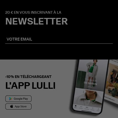
20 € EN VOUS INSCRIVANT À LA
NEWSLETTER
-10% EN TÉLÉCHARGEANT
L'APP LULLI