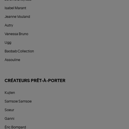
Isabel Marant
Jeanne Vouland
Autry
Vanessa Bruno
Ugg
Baobab Collection
Assouline
CRÉATEURS PRÊT-À-PORTER
Kujten
Samsoe Samsoe
Soeur
Ganni
Éric Bompard