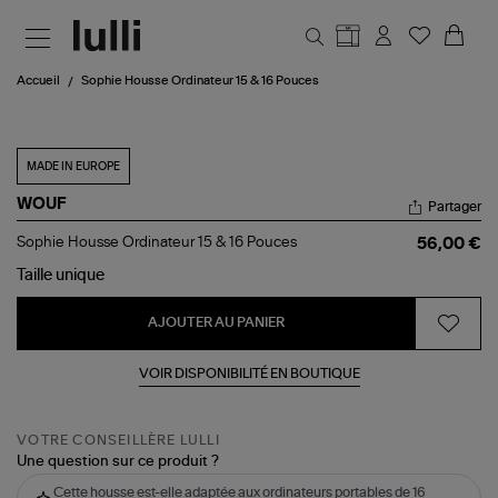
Aller au contenu principal
Accueil
Sophie Housse Ordinateur 15 & 16 Pouces
MADE IN EUROPE
WOUF
Partager
Sophie
Sophie Housse Ordinateur 15 & 16 Pouces
56,00 €
Housse
Ordinateur
Taille
unique
15
&
AJOUTER AU PANIER
16
Pouces
VOIR DISPONIBILITÉ EN BOUTIQUE
VOTRE CONSEILLÈRE LULLI
Une question sur ce produit ?
Cette housse est-elle adaptée aux ordinateurs portables de 16