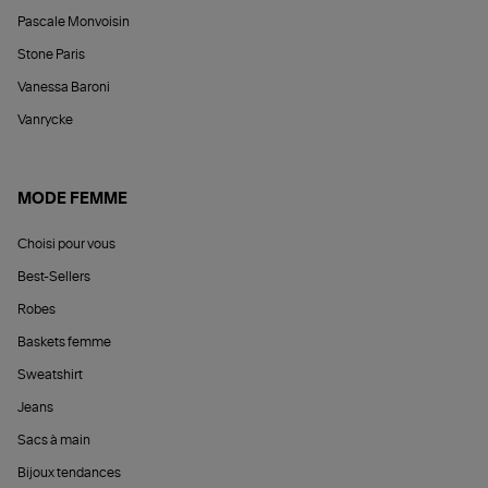
Pascale Monvoisin
Stone Paris
Vanessa Baroni
Vanrycke
MODE FEMME
Choisi pour vous
Best-Sellers
Robes
Baskets femme
Sweatshirt
Jeans
Sacs à main
Bijoux tendances