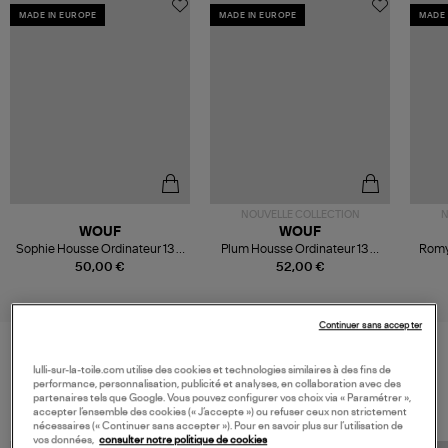
MADE IN EUROPE
MADE IN EUROPE
MADE 
NOUVELLE COLLECTION
N
WOUF
WOUF
Sophie Housse Ordinateur 13 &
Plum Housse Ordinateur 13 &
Romy
14 Pouces
14 Pouces
50,00 €
52,00 €
Continuer sans accepter
lulli-sur-la-toile.com utilise des cookies et technologies similaires à des fins de
VOS DERNIERS PRODUITS VUS
performance, personnalisation, publicité et analyses, en collaboration avec des
partenaires tels que Google. Vous pouvez configurer vos choix via « Paramétrer »,
accepter l’ensemble des cookies (« J’accepte ») ou refuser ceux non strictement
nécessaires (« Continuer sans accepter »). Pour en savoir plus sur l’utilisation de
vos données,
consulter notre politique de cookies