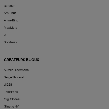
Barbour
Ami Paris
Anine Bing
Max Mara
&
Sportmax
CRÉATEURS BIJOUX
Aurélie Bidermann
Serge Thoraval
d1928
Feidt Paris
Gigi Clozeau
Ginette NY