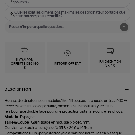
pouces ?
Quelles sont les dimensions maximales de l'ordinateur portable que
cette housse peut accueillir ?
LIVRAISON
PAIEMENT EN
OFFERTE DÈS 150
RETOUR OFFERT
3X,4X
€
DESCRIPTION
Housse d’ordinateur pour modèles 15 et 16 pouces, fabriquée en tissu 100 %
recyclé avec finition déperlante, présentant un motif à rayure et un
rembourrage double face pour une protection optimale contre les chocs.
Made in :
Espagne.
Taille & Coupe :
Garnissage en mousse bio de 5 mm.
Convient aux ordinateurs jusqu'à 35.8 x 24.6 x 1.65 cm.
Composition :
100 % polyester recyclé à partir de bouteilles en plastique