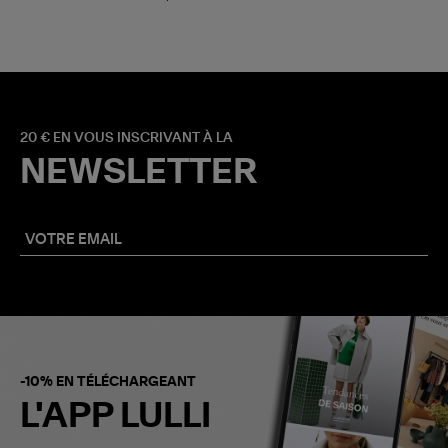
20 € EN VOUS INSCRIVANT À LA
NEWSLETTER
-10% EN TÉLÉCHARGEANT
L'APP LULLI