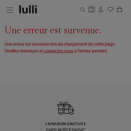
Aller au contenu principal
Une erreur est survenue.
Une erreur est survenue lors du chargement de cette page.
Veuillez réessayer et
contactez-nous
si l’erreur persiste.
LIVRAISON GRATUITE
à partir de 150 € d'achat*