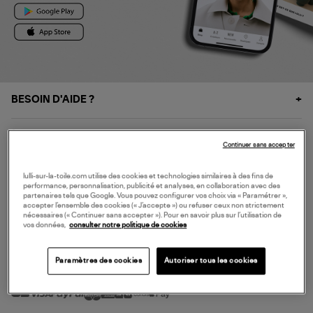
BESOIN D'AIDE ?
À PROPOS
Continuer sans accepter
NOS SERVICES
lulli-sur-la-toile.com utilise des cookies et technologies similaires à des fins de
performance, personnalisation, publicité et analyses, en collaboration avec des
partenaires tels que Google. Vous pouvez configurer vos choix via « Paramétrer »,
accepter l’ensemble des cookies (« J’accepte ») ou refuser ceux non strictement
SERVICE CLIENT
nécessaires (« Continuer sans accepter »). Pour en savoir plus sur l’utilisation de
vos données,
consulter notre politique de cookies
Paramètres des cookies
Autoriser tous les cookies
MODE DE PAIEMENT