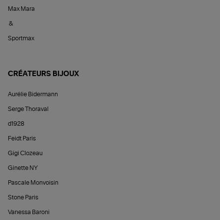
Max Mara
&
Sportmax
CRÉATEURS BIJOUX
Aurélie Bidermann
Serge Thoraval
d1928
Feidt Paris
Gigi Clozeau
Ginette NY
Pascale Monvoisin
Stone Paris
Vanessa Baroni