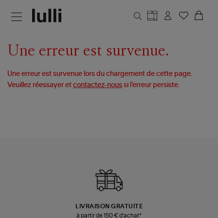
Aller au contenu principal
Une erreur est survenue.
Une erreur est survenue lors du chargement de cette page.
Veuillez réessayer et
contactez-nous
si l’erreur persiste.
LIVRAISON GRATUITE
à partir de 150 € d'achat*