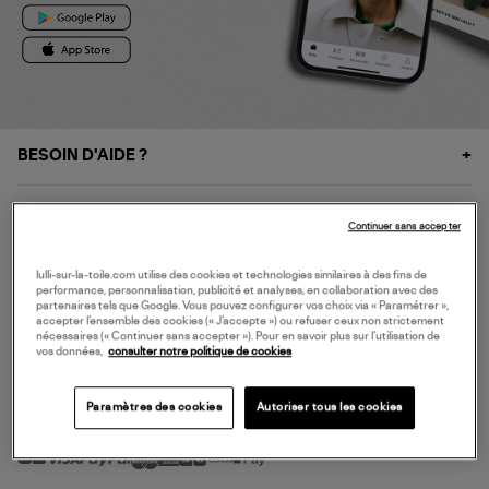
BESOIN D'AIDE ?
À PROPOS
Continuer sans accepter
NOS SERVICES
lulli-sur-la-toile.com utilise des cookies et technologies similaires à des fins de
performance, personnalisation, publicité et analyses, en collaboration avec des
partenaires tels que Google. Vous pouvez configurer vos choix via « Paramétrer »,
accepter l’ensemble des cookies (« J’accepte ») ou refuser ceux non strictement
SERVICE CLIENT
nécessaires (« Continuer sans accepter »). Pour en savoir plus sur l’utilisation de
vos données,
consulter notre politique de cookies
Paramètres des cookies
Autoriser tous les cookies
MODE DE PAIEMENT