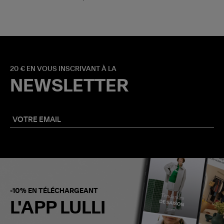
20 € EN VOUS INSCRIVANT À LA
NEWSLETTER
-10% EN TÉLÉCHARGEANT
L'APP LULLI