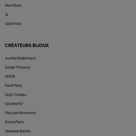
Max Mara
&
Sportmax
CRÉATEURS BIJOUX
Aurélie Bidermann
Serge Thoraval
d1928
Feidt Paris
Gigi Clozeau
Ginette NY
Pascale Monvoisin
Stone Paris
Vanessa Baroni