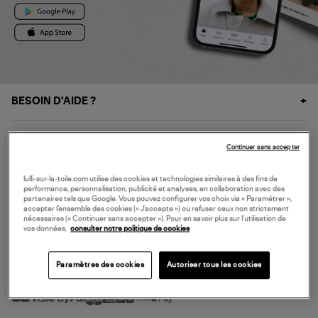
BESOIN D'AIDE ?
À PROPOS
Continuer sans accepter
NOS SERVICES
lulli-sur-la-toile.com utilise des cookies et technologies similaires à des fins de
performance, personnalisation, publicité et analyses, en collaboration avec des
partenaires tels que Google. Vous pouvez configurer vos choix via « Paramétrer »,
accepter l’ensemble des cookies (« J’accepte ») ou refuser ceux non strictement
SERVICE CLIENT
nécessaires (« Continuer sans accepter »). Pour en savoir plus sur l’utilisation de
vos données,
consulter notre politique de cookies
Paramètres des cookies
Autoriser tous les cookies
MODE DE PAIEMENT