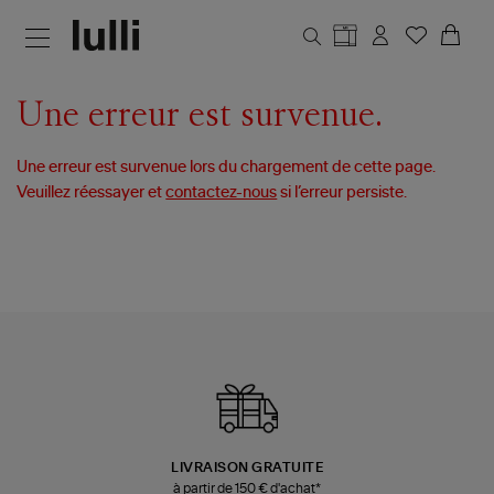
Aller au contenu principal
Une erreur est survenue.
Une erreur est survenue lors du chargement de cette page.
Veuillez réessayer et
contactez-nous
si l’erreur persiste.
LIVRAISON GRATUITE
à partir de 150 € d'achat*