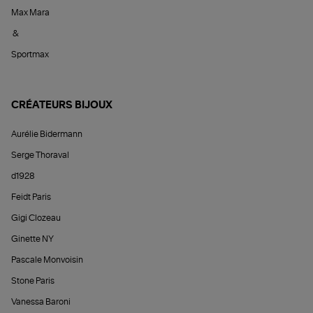
Max Mara
&
Sportmax
CRÉATEURS BIJOUX
Aurélie Bidermann
Serge Thoraval
d1928
Feidt Paris
Gigi Clozeau
Ginette NY
Pascale Monvoisin
Stone Paris
Vanessa Baroni