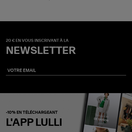
20 € EN VOUS INSCRIVANT À LA
NEWSLETTER
-10% EN TÉLÉCHARGEANT
L'APP LULLI