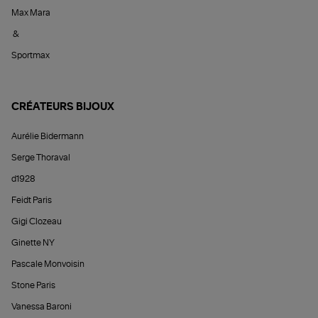
Max Mara
&
Sportmax
CRÉATEURS BIJOUX
Aurélie Bidermann
Serge Thoraval
d1928
Feidt Paris
Gigi Clozeau
Ginette NY
Pascale Monvoisin
Stone Paris
Vanessa Baroni