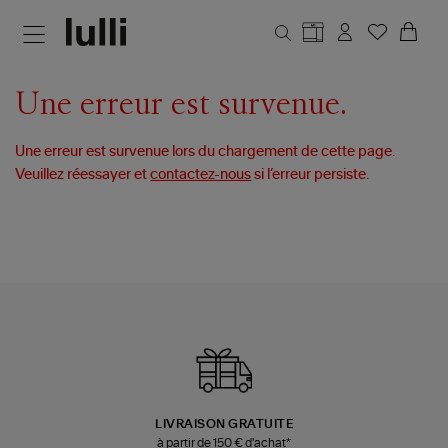
Aller au contenu principal
Une erreur est survenue.
Une erreur est survenue lors du chargement de cette page.
Veuillez réessayer et
contactez-nous
si l’erreur persiste.
LIVRAISON GRATUITE
à partir de 150 € d'achat*