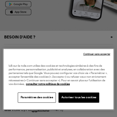
BESOIN D'AIDE ?
À PROPOS
Continuer sans accepter
NOS SERVICES
lulli-sur-la-toile.com utilise des cookies et technologies similaires à des fins de
performance, personnalisation, publicité et analyses, en collaboration avec des
partenaires tels que Google. Vous pouvez configurer vos choix via « Paramétrer »,
accepter l’ensemble des cookies (« J’accepte ») ou refuser ceux non strictement
SERVICE CLIENT
nécessaires (« Continuer sans accepter »). Pour en savoir plus sur l’utilisation de
vos données,
consulter notre politique de cookies
Paramètres des cookies
Autoriser tous les cookies
MODE DE PAIEMENT