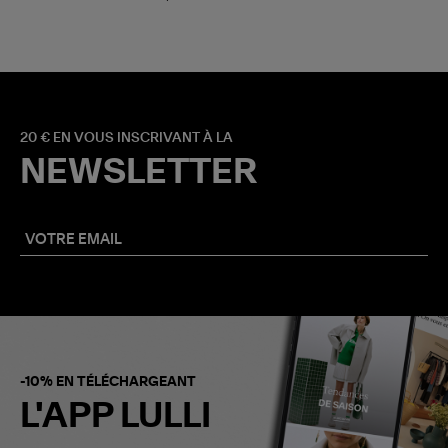
20 € EN VOUS INSCRIVANT À LA
NEWSLETTER
-10% EN TÉLÉCHARGEANT
L'APP LULLI