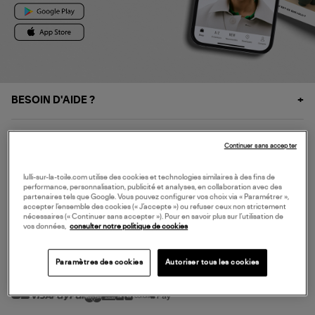
BESOIN D'AIDE ?
À PROPOS
Continuer sans accepter
NOS SERVICES
lulli-sur-la-toile.com utilise des cookies et technologies similaires à des fins de
performance, personnalisation, publicité et analyses, en collaboration avec des
partenaires tels que Google. Vous pouvez configurer vos choix via « Paramétrer »,
accepter l’ensemble des cookies (« J’accepte ») ou refuser ceux non strictement
SERVICE CLIENT
nécessaires (« Continuer sans accepter »). Pour en savoir plus sur l’utilisation de
vos données,
consulter notre politique de cookies
Paramètres des cookies
Autoriser tous les cookies
MODE DE PAIEMENT