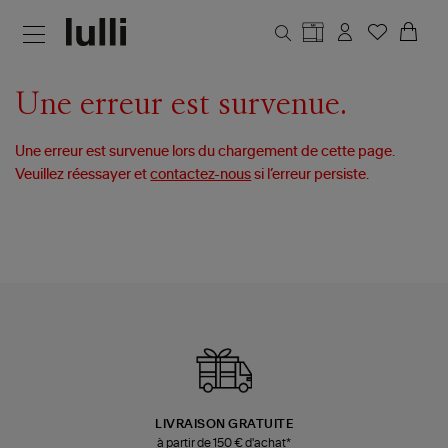
Aller au contenu principal
Une erreur est survenue.
Une erreur est survenue lors du chargement de cette page.
Veuillez réessayer et
contactez-nous
si l’erreur persiste.
LIVRAISON GRATUITE
à partir de 150 € d'achat*