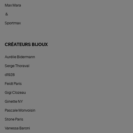
Max Mara
&
Sportmax
CRÉATEURS BIJOUX
Aurélie Bidermann
Serge Thoraval
d1928
Feidt Paris
Gigi Clozeau
Ginette NY
Pascale Monvoisin
Stone Paris
Vanessa Baroni