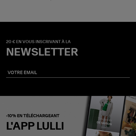
20 € EN VOUS INSCRIVANT À LA
NEWSLETTER
-10% EN TÉLÉCHARGEANT
L'APP LULLI