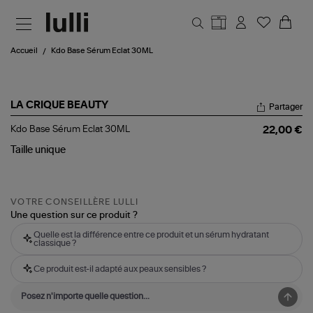
Aller au contenu principal
Accueil
Kdo Base Sérum Eclat 30ML
LA CRIQUE BEAUTY
Partager
Kdo
Kdo Base Sérum Eclat 30ML
22,00 €
Base
Sérum
Taille
unique
Eclat
30ML
VOTRE CONSEILLÈRE LULLI
Une question sur ce produit ?
Quelle est la différence entre ce produit et un sérum hydratant
classique ?
Ce produit est-il adapté aux peaux sensibles ?