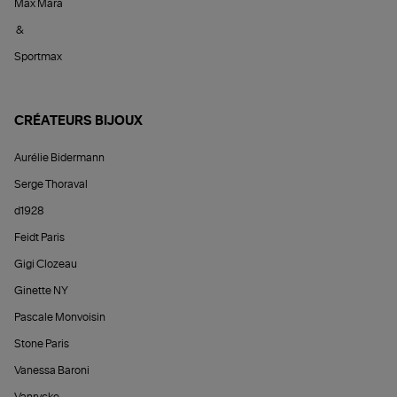
Max Mara
&
Sportmax
CRÉATEURS BIJOUX
Aurélie Bidermann
Serge Thoraval
d1928
Feidt Paris
Gigi Clozeau
Ginette NY
Pascale Monvoisin
Stone Paris
Vanessa Baroni