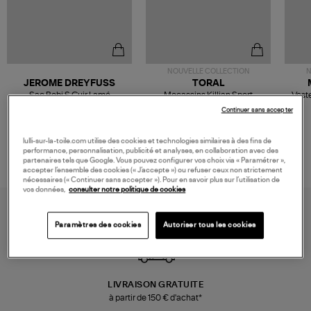
NOUVELLE COLLECTION
N
JEROME DREYFUSS
TORAL
Sac Bobi S Cuir Lamé
Mocassins Killian Sport
Veste
Champagne
Mousse
480,00 €
189,00 €
Continuer sans accepter
lulli-sur-la-toile.com utilise des cookies et technologies similaires à des fins de
performance, personnalisation, publicité et analyses, en collaboration avec des
partenaires tels que Google. Vous pouvez configurer vos choix via « Paramétrer »,
accepter l’ensemble des cookies (« J’accepte ») ou refuser ceux non strictement
nécessaires (« Continuer sans accepter »). Pour en savoir plus sur l’utilisation de
vos données,
consulter notre politique de cookies
Paramètres des cookies
Autoriser tous les cookies
LIVRAISON GRATUITE
à partir de 150 € d'achat*