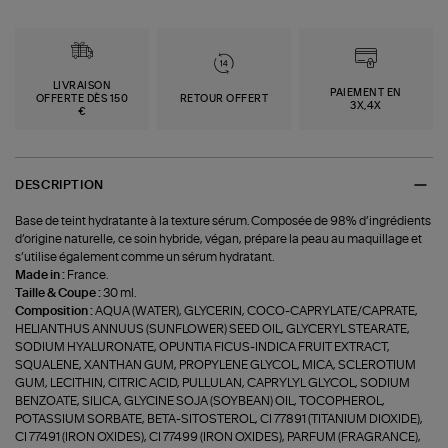
LIVRAISON
PAIEMENT EN
OFFERTE DÈS 150
RETOUR OFFERT
3X,4X
€
DESCRIPTION
Base de teint hydratante à la texture sérum. Composée de 98% d’ingrédients
d’origine naturelle, ce soin hybride, végan, prépare la peau au maquillage et
s’utilise également comme un sérum hydratant.
Made in :
France.
Taille & Coupe :
30 ml.
Composition :
AQUA (WATER), GLYCERIN, COCO-CAPRYLATE/CAPRATE,
HELIANTHUS ANNUUS (SUNFLOWER) SEED OIL, GLYCERYL STEARATE,
SODIUM HYALURONATE, OPUNTIA FICUS-INDICA FRUIT EXTRACT,
SQUALENE, XANTHAN GUM, PROPYLENE GLYCOL, MICA, SCLEROTIUM
GUM, LECITHIN, CITRIC ACID, PULLULAN, CAPRYLYL GLYCOL, SODIUM
BENZOATE, SILICA, GLYCINE SOJA (SOYBEAN) OIL, TOCOPHEROL,
POTASSIUM SORBATE, BETA-SITOSTEROL, CI 77891 (TITANIUM DIOXIDE),
CI 77491 (IRON OXIDES), CI 77499 (IRON OXIDES), PARFUM (FRAGRANCE),