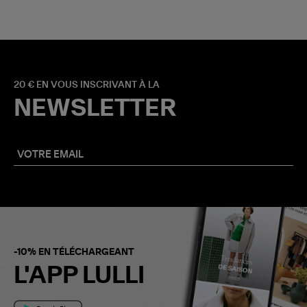
20 € EN VOUS INSCRIVANT À LA
NEWSLETTER
-10% EN TÉLÉCHARGEANT
L'APP LULLI