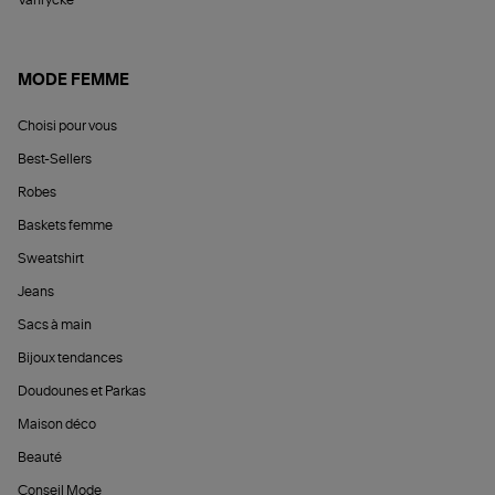
Vanrycke
MODE FEMME
Choisi pour vous
Best-Sellers
Robes
Baskets femme
Sweatshirt
Jeans
Sacs à main
Bijoux tendances
Doudounes et Parkas
Maison déco
Beauté
Conseil Mode