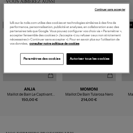
VOUS AIMEREZ AUSSI
Continuer sans accepter
lulli-sur-la-toile.com utilise des cookies et technologies similaires à des fins de
MADE IN EUROPE
MADE IN EUROPE
MADE 
performance, personnalisation, publicité et analyses, en collaboration avec des
partenaires tels que Google. Vous pouvez configurer vos choix via « Paramétrer »,
accepter l’ensemble des cookies (« J’accepte ») ou refuser ceux non strictement
nécessaires (« Continuer sans accepter »). Pour en savoir plus sur l’utilisation de
vos données,
consulter notre politique de cookies
Paramètres des cookies
Autoriser tous les cookies
ANJA
MOMONI
Maillot de Bain Le Captivant
Maillot De Bain Tularosa Nero
Mai
Noir
150,00 €
214,00 €