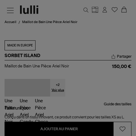
Aller au contenu principal
Accueil
Maillot de Bain Une Pièce Ariel Noir
MADE IN EUROPE
SORBET ISLAND
Partager
Maillot
Maillot de Bain Une Pièce Ariel Noir
150,00 €
de
Bain
Une
Pièce
+
2
Ariel
Voir plus
Noir
Guide des tailles
Taille
unique
Conçu dans un tissu innovant, ce produit convient pour les tailles XS au L.
AJOUTER AU PANIER