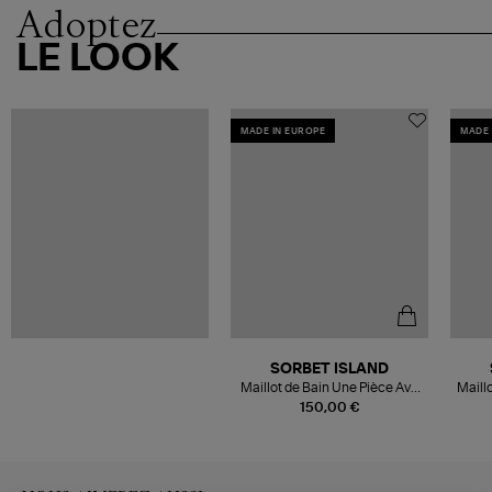
Adoptez
LE LOOK
MADE IN EUROPE
MADE 
SORBET ISLAND
Maillot de Bain Une Pièce Ava
Maillo
Noir
150,00 €