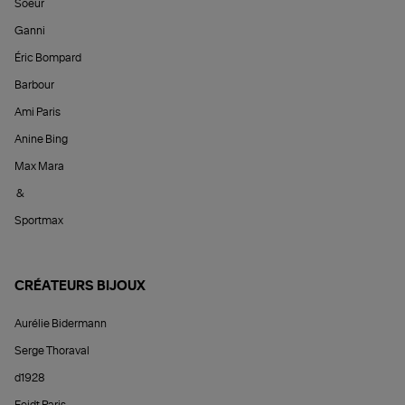
Soeur
Ganni
Éric Bompard
Barbour
Ami Paris
Anine Bing
Max Mara
&
Sportmax
CRÉATEURS BIJOUX
Aurélie Bidermann
Serge Thoraval
d1928
Feidt Paris