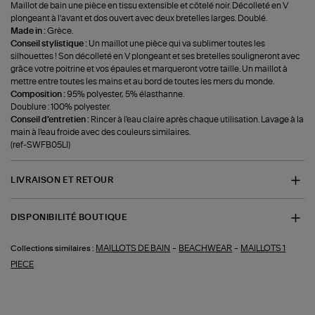
Maillot de bain une pièce en tissu extensible et côtelé noir. Décolleté en V
plongeant à l'avant et dos ouvert avec deux bretelles larges. Doublé.
Made in :
Grèce.
Conseil stylistique :
Un maillot une pièce qui va sublimer toutes les
silhouettes ! Son décolleté en V plongeant et ses bretelles souligneront avec
grâce votre poitrine et vos épaules et marqueront votre taille. Un maillot à
mettre entre toutes les mains et au bord de toutes les mers du monde.
Composition :
95% polyester, 5% élasthanne.
Doublure : 100% polyester.
Conseil d'entretien :
Rincer à l'eau claire après chaque utilisation. Lavage à la
main à l'eau froide avec des couleurs similaires.
(ref-SWFB05LI)
LIVRAISON ET RETOUR
DISPONIBILITÉ BOUTIQUE
-
-
MAILLOTS DE BAIN
BEACHWEAR
MAILLOTS 1
Collections similaires :
PIECE