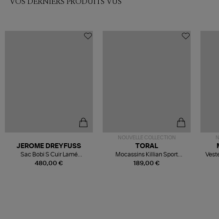
VOS DERNIERS PRODUITS VUS
NOUVELLE COLLECTION
N
JEROME DREYFUSS
TORAL
Sac Bobi S Cuir Lamé
Mocassins Killian Sport
Veste
Champagne
Mousse
480,00 €
189,00 €