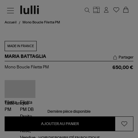
Aller au contenu principal
Accueil
Mono Boucle Filetta PM
MADE IN FRANCE
MARIA BATTAGLIA
Partager
Mono
Mono Boucle Filetta PM
650,00 €
Boucle
Filetta
PM
Taille
unique
Dernière pièce disponible
AJOUTER AU PANIER
VOIR DISPONIBILITÉ EN BOUTIQUE