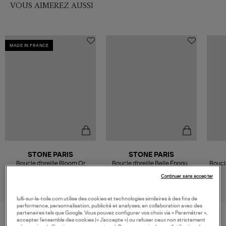
VOUS AIMEREZ AUSSI
MADE IN FRANCE
STONE PARIS
STONE PARIS
Boucle d'oreille Bloom Or
Boucle d'oreille Belle Époque
Boucle
Diamants (vendue à l'unité)
GM Or Diamants (vendue à
Dia
660,00 €
Continuer sans accepter
l'unité)
930,00 €
lulli-sur-la-toile.com utilise des cookies et technologies similaires à des fins de
performance, personnalisation, publicité et analyses, en collaboration avec des
partenaires tels que Google. Vous pouvez configurer vos choix via « Paramétrer »,
accepter l’ensemble des cookies (« J’accepte ») ou refuser ceux non strictement