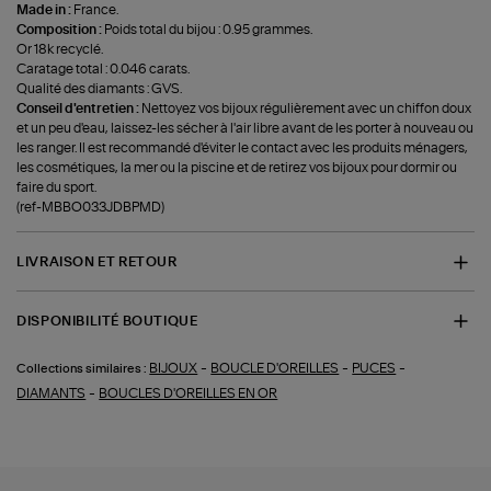
Made in :
France.
Composition :
Poids total du bijou : 0.95 grammes.
Or 18k recyclé.
Caratage total : 0.046 carats.
Qualité des diamants : GVS.
Conseil d'entretien :
Nettoyez vos bijoux régulièrement avec un chiffon doux
et un peu d'eau, laissez-les sécher à l'air libre avant de les porter à nouveau ou
les ranger. Il est recommandé d'éviter le contact avec les produits ménagers,
les cosmétiques, la mer ou la piscine et de retirez vos bijoux pour dormir ou
faire du sport.
(ref-MBBO033JDBPMD)
LIVRAISON ET RETOUR
DISPONIBILITÉ BOUTIQUE
-
-
-
BIJOUX
BOUCLE D'OREILLES
PUCES
Collections similaires :
-
DIAMANTS
BOUCLES D'OREILLES EN OR