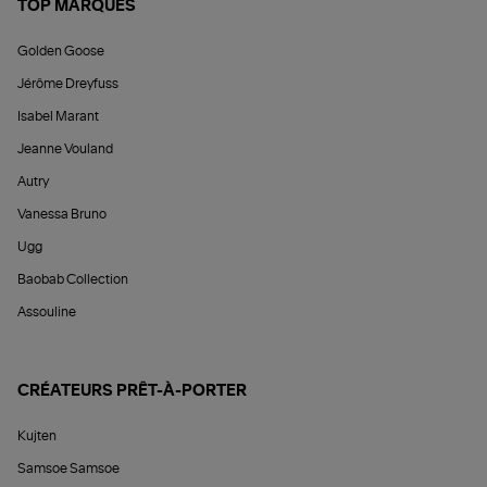
TOP MARQUES
Golden Goose
Jérôme Dreyfuss
Isabel Marant
Jeanne Vouland
Autry
Vanessa Bruno
Ugg
Baobab Collection
Assouline
CRÉATEURS PRÊT-À-PORTER
Kujten
Samsoe Samsoe