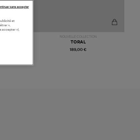
ntinuer sans accepter
ublicité et
étrer »,
s accepter »).
NOUVELLE COLLECTION
TORAL
189,00 €