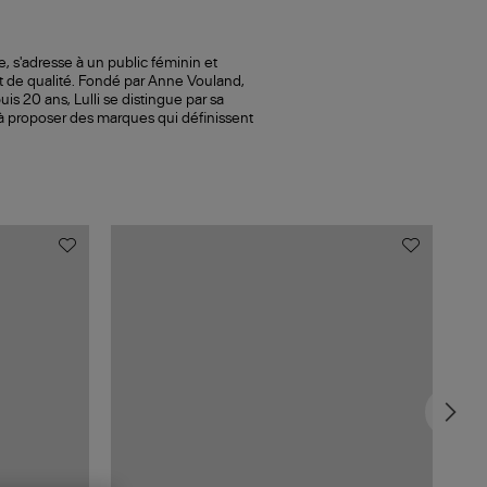
le, s'adresse à un public féminin et
t de qualité. Fondé par Anne Vouland,
s 20 ans, Lulli se distingue par sa
 à proposer des marques qui définissent
MAD