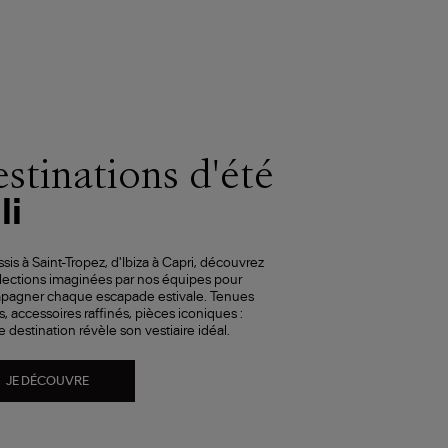
stinations d'été
li
sis à Saint-Tropez, d'Ibiza à Capri, découvrez
lections imaginées par nos équipes pour
pagner chaque escapade estivale. Tenues
s, accessoires raffinés, pièces iconiques :
 destination révèle son vestiaire idéal.
JE DÉCOUVRE