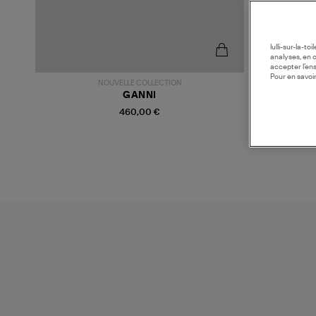
lulli-sur-la-t
analyses, en 
accepter l’en
Pour en savoir
NOUVELLE COLLECTION
GANNI
460,00 €