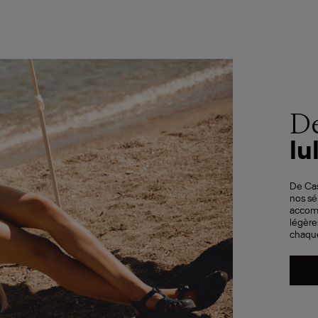
De
lul
De Cas
nos sé
accom
légère
chaque