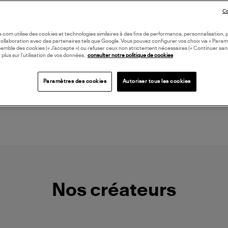
Co
oile.com utilise des cookies et technologies similaires à des fins de performance, personnalisation, p
collaboration avec des partenaires tels que Google. Vous pouvez configurer vos choix via « Param
semble des cookies (« J’accepte ») ou refuser ceux non strictement nécessaires (« Continuer san
 plus sur l’utilisation de vos données,
consulter notre politique de cookies
NOUVELLE COLLECTION
ADIDAS
GINETTE NY
85,00 €
845,00 €
Paramètres des cookies
Autoriser tous les cookies
Nos créateurs