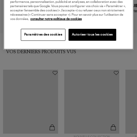
performance, personnalisation, publicité et analyses, en collaboration avec des
CLARIS VIROT
JEROME DREYFUSS
J
partenaires tels que Google. Vous pouvez configurer vos choix via « Paramétrer »,
accepter l’ensemble des cookies (« J’accepte ») ou refuser ceux non strictement
Porte-téléphone Double
Porte-téléphone Gordi Mobile
Porte
nécessaires (« Continuer sans accepter »). Pour en savoir plus sur l’utilisation de
Marcus Python Noir
Noir Grainé
Im
240,00 €
220,00 €
vos données,
consulter notre politique de cookies
Paramètres des cookies
Autoriser tous les cookies
VOS DERNIERS PRODUITS VUS
NOUVELLE COLLECTION
N