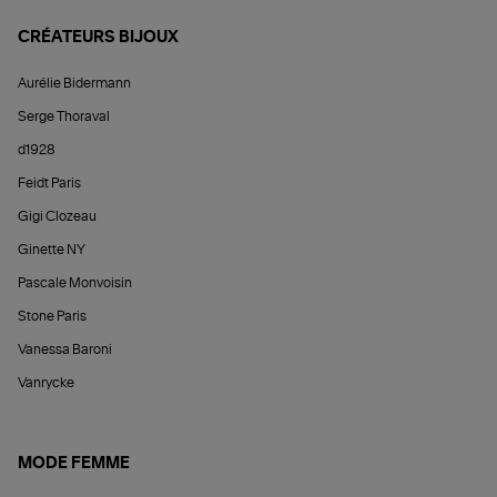
CRÉATEURS BIJOUX
Aurélie Bidermann
Serge Thoraval
d1928
Feidt Paris
Gigi Clozeau
Ginette NY
Pascale Monvoisin
Stone Paris
Vanessa Baroni
Vanrycke
MODE FEMME