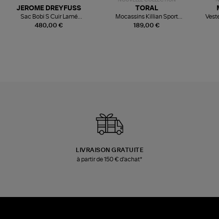
JEROME DREYFUSS
TORAL
Sac Bobi S Cuir Lamé
Mocassins Killian Sport
Veste
Champagne
Mousse
480,00 €
189,00 €
LIVRAISON GRATUITE
à partir de 150 € d'achat*