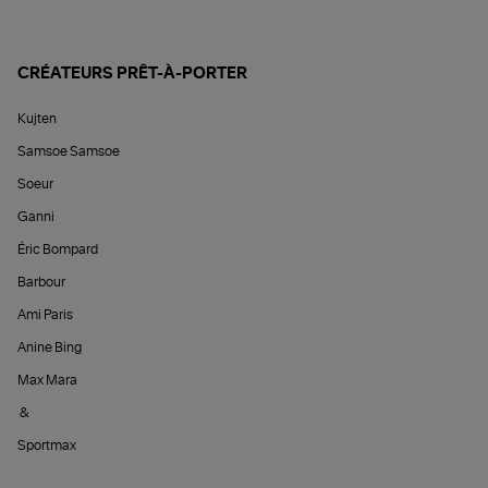
CRÉATEURS PRÊT-À-PORTER
Kujten
Samsoe Samsoe
Soeur
Ganni
Éric Bompard
Barbour
Ami Paris
Anine Bing
Max Mara
&
Sportmax