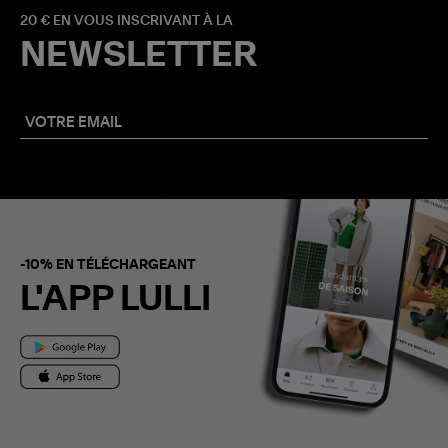
20 € EN VOUS INSCRIVANT À LA
NEWSLETTER
-10% EN TÉLÉCHARGEANT
L'APP LULLI