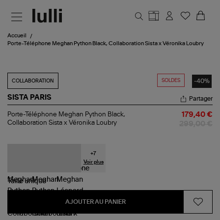
Aller au contenu principal
Accueil
Porte-Téléphone Meghan Python Black, Collaboration Sista x Véronika Loubry
SOLDES
-40%
COLLABORATION
SISTA PARIS
Partager
Porte-
Porte-Téléphone Meghan Python Black,
179,40 €
Téléphone
Collaboration Sista x Véronika Loubry
299,00 €
Meghan
Python
Black,
Collaboration
+
7
Sista
Voir plus
x
Véronika
Taille
unique
Loubry
AJOUTER AU PANIER