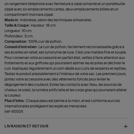
un rangement téléphone avec fermeture à rabat aimanté et un portefeuille
zippé avec six emplacements cartes, deux emplacements billets et un
compartiment monnaie zippé.
Made in :
Indonésie, selon des techniques artisanales.
Taille & Coupe :
Hauteur : 18 cm.
Longueur : 10 cm.
Profondeur : 5 cm.
Composition :
100% cuir de python.
Conseil d'entretien :
Le cuir de python, facilement reconnaissable grâce à
ses écailles en relief, est synonyme de luxe. C'est une matière fine et souple.
Pour conserver votre accessoire en parfait état, veillez à faire attention aux
frottements et aux griffures qui pourraient abîmer les écailles et déchirer le
cuir. Appliquez régulièrement un soin dédié aux cuirs de serpents et reptiles.
Testez le produit préalablement à l'intérieur de votre sac. Les premiers jours,
portez votre accessoire avec des vêtements foncés pour éviter le
dégorgement des couleurs. Evitez les contacts avec l'eau, les sources de
chaleur, le soleil, la lumière artificielle et les corps gras qui pourraient altérer
la couleur.
Plus d'infos :
Chaque peau est peinte à la main, et est conforme aux lois
internationales protégeant les espèces menacées.
(ref-90001)
LIVRAISON ET RETOUR