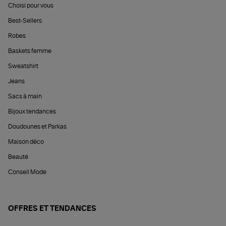
Choisi pour vous
Best-Sellers
Robes
Baskets femme
Sweatshirt
Jeans
Sacs à main
Bijoux tendances
Doudounes et Parkas
Maison déco
Beauté
Conseil Mode
OFFRES ET TENDANCES