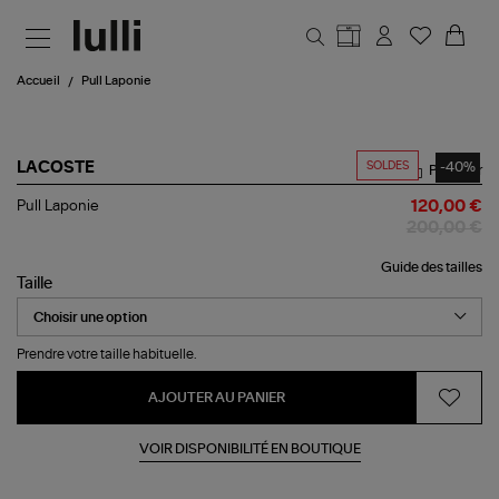
Aller au contenu principal
Accueil
Pull Laponie
SOLDES
-40%
LACOSTE
Partager
Pull
Pull Laponie
120,00 €
Laponie
200,00 €
Guide des tailles
Taille
Prendre votre taille habituelle.
AJOUTER AU PANIER
VOIR DISPONIBILITÉ EN BOUTIQUE