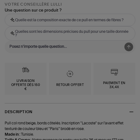
VOTRE CONSEILLÈRE LULLI
Une question sur ce produit ?
Quelle est la composition exacte de ce pull en termes de fibres ?
Quelles sont les dimensions précises du pull pour une taille donnée
?
LIVRAISON
PAIEMENT EN
OFFERTE DÈS 150
RETOUR OFFERT
3X,4X
€
DESCRIPTION
Pull col rond beige, bords côtelés. Inscription "Lacoste" sur l'avant effet
texturé de couleur bleu et "Paris" brodé en rose.
Made in :
Tunisie.