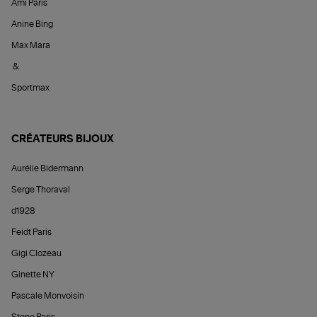
Ami Paris
Anine Bing
Max Mara
&
Sportmax
CRÉATEURS BIJOUX
Aurélie Bidermann
Serge Thoraval
d1928
Feidt Paris
Gigi Clozeau
Ginette NY
Pascale Monvoisin
Stone Paris