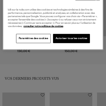
lulli-sur-la-toile.com utilise des cookies et technologies similaires à des fins de
performance, personnalisation, publicité et analyses, en collaboration avec des
partenaires tels que Google. Vous pouvez configurer vos choix via « Paramétrer »,
accepter l’ensemble des cookies (« J’accepte ») ou refuser ceux non strictement
nécessaires (« Continuer sans accepter »). Pour en savoir plus sur l’utilisation de
vos données,
consulter notre politique de cookies
Paramètres des cookies
Autoriser tous les cookies
ADIDAS
SAMSOE SAMSOE
Polo Adicolor Crew Wonbei,
Pull Sajeanne Della Robbia
Asian Pack
Blue
130,00 €
150,00 €
VOS DERNIERS PRODUITS VUS