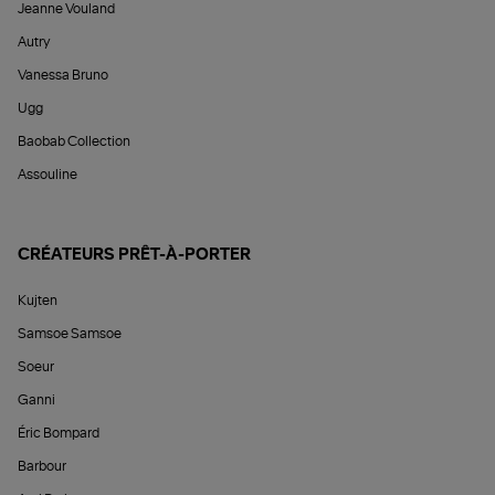
Jeanne Vouland
Autry
Vanessa Bruno
Ugg
Baobab Collection
Assouline
CRÉATEURS PRÊT-À-PORTER
Kujten
Samsoe Samsoe
Soeur
Ganni
Éric Bompard
Barbour