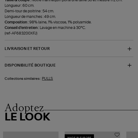
Taille & Coupe :
Notre mannequin porte une taille 36 et mesure 172 cm.
Longueur : 60 cm.
Demi-tour de poitrine : 54 cm.
Longueur de manches : 49 cm.
Composition :
98% laine, 1% viscose, 1% polyamide.
Conseil d'entretien :
Lavage en machine à 30°C.
(ref-AF683200XFJ)
LIVRAISON ET RETOUR
DISPONIBILITÉ BOUTIQUE
PULLS
Collections similaires :
Adoptez
LE LOOK
MADE IN EUROPE