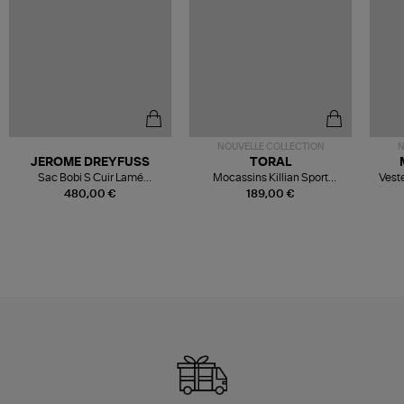
NOUVELLE COLLECTION
N
JEROME DREYFUSS
TORAL
Sac Bobi S Cuir Lamé
Mocassins Killian Sport
Veste
Champagne
Mousse
480,00 €
189,00 €