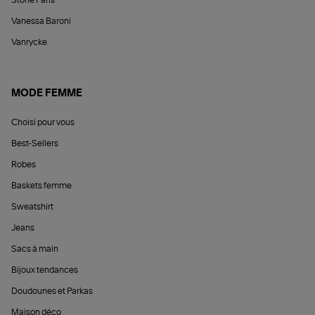
Vanessa Baroni
Vanrycke
MODE FEMME
Choisi pour vous
Best-Sellers
Robes
Baskets femme
Sweatshirt
Jeans
Sacs à main
Bijoux tendances
Doudounes et Parkas
Maison déco