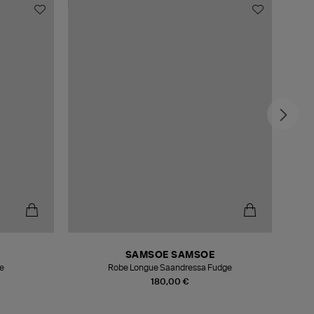
MADE
-6
SAMSOE SAMSOE
e
Robe Longue Saandressa Fudge
180,00 €