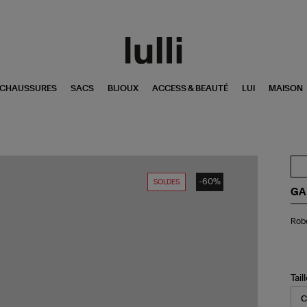
CHAUSSURES
SACS
BIJOUX
ACCESS & BEAUTÉ
LUI
MAISON
-60%
SOLDES
GA
Ro
Rob
Ca
Ro
Tail