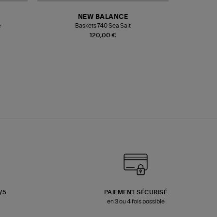
NEW BALANCE
e
Baskets 740 Sea Salt
Veste
120,00 €
3/5
PAIEMENT SÉCURISÉ
en 3 ou 4 fois possible