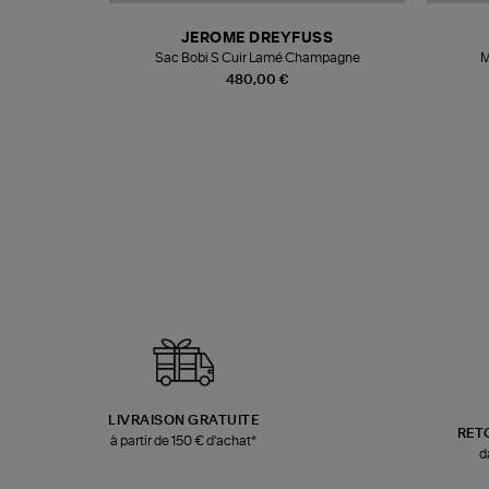
N
JEROME DREYFUSS
te
Sac Bobi S Cuir Lamé Champagne
M
480,00 €
LIVRAISON GRATUITE
RET
à partir de 150 € d'achat*
d