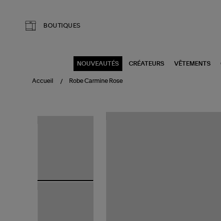
Aller au contenu principal
BOUTIQUES
NOUVEAUTÉS
CRÉATEURS
VÊTEMENTS
Accueil
Robe Carmine Rose