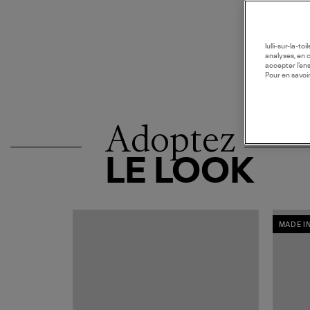
lulli-sur-la-t
analyses, en 
accepter l’en
Pour en savoir
Adoptez
LE LOOK
MADE I