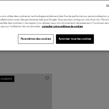
DI
Co
Coll
oile.com utilise des cookies et technologies similaires à des fins de performance, personnalisation, p
collaboration avec des partenaires tels que Google. Vous pouvez configurer vos choix via « Param
semble des cookies (« J’accepte ») ou refuser ceux non strictement nécessaires (« Continuer san
 plus sur l’utilisation de vos données,
consulter notre politique de cookies
Paramètres des cookies
Autoriser tous les cookies
N EUROPE