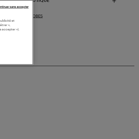
SPONIBILITÉ BOUTIQUE
ntinuer sans accepter
ROBES
ections similaires :
ublicité et
étrer »,
s accepter »).