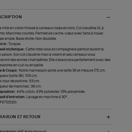
SCRIPTION
 midi en coton froissé à carreaux roses et noirs. Col claudine XL à
nts. Manches courtes. Fermeture cache-cœur avec liens à nouer.
e ample. Base droite. Non doublée.
 in :
Turquie.
eil stylistique :
Cette robe vous accompagnera partout durant la
e saison. Son col claudine maxi à volant et ses carreaux vous
eront des envies champêtres. Elle s'associera parfaitement avec des
ssoires en cuir ou en paille.
le & Coupe :
Notre mannequin porte une taille 36 et mesure 172 cm.
ueur (taille 36) : 105 cm.
-tour de poitrine : 53 cm.
ueur de manches : 39 cm.
position :
44% coton, 43% polyester, 13% polyamide.
eil d'entretien :
Lavage en machine à 30°.
-F6712530)
VRAISON ET RETOUR