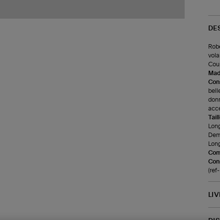
DE
Robe
vola
Coup
Made
Cons
bell
donn
acce
Tail
Long
Demi
Long
Com
Cons
(ref
LI