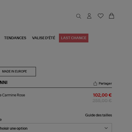
TENDANCES
VALISE D'ÉTÉ
LAST CHANCE
MADE IN EUROPE
NNI
Partager
be
e Carmine Rose
102,00 €
rmine
se
255,00 €
Guide des tailles
le