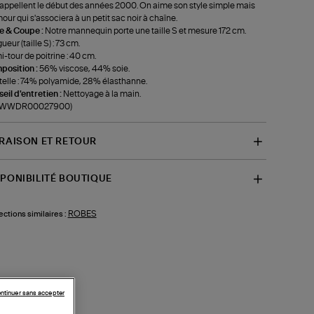
rappellent le début des années 2000. On aime son style simple mais
our qui s'associera à un petit sac noir à chaîne.
le & Coupe :
Notre mannequin porte une taille S et mesure 172 cm.
ueur (taille S) : 73 cm.
-tour de poitrine : 40 cm.
position :
56% viscose, 44% soie.
elle : 74% polyamide, 28% élasthanne.
eil d'entretien :
Nettoyage à la main.
f-WWDR00027900)
VRAISON ET RETOUR
SPONIBILITÉ BOUTIQUE
ROBES
ections similaires :
ntinuer sans accepter