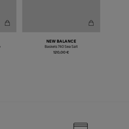
NEW BALANCE
e
Baskets 740 Sea Salt
Veste
120,00 €