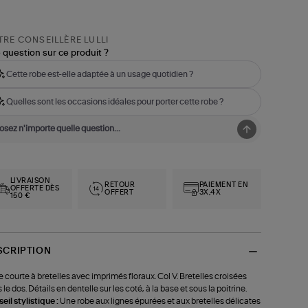
RE CONSEILLÈRE LULLI
 question sur ce produit ?
Cette robe est-elle adaptée à un usage quotidien ?
Quelles sont les occasions idéales pour porter cette robe ?
LIVRAISON
RETOUR
PAIEMENT EN
OFFERTE DÈS
OFFERT
3X,4X
150 €
SCRIPTION
 courte à bretelles avec imprimés floraux. Col V. Bretelles croisées
 le dos. Détails en dentelle sur les coté, à la base et sous la poitrine.
eil stylistique :
Une robe aux lignes épurées et aux bretelles délicates