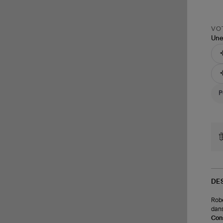
VOT
Une
DE
Robe
dans
Cons