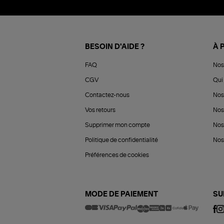
BESOIN D'AIDE ?
À 
FAQ
Nos
CGV
Qui 
Contactez-nous
Nos
Vos retours
Nos
Supprimer mon compte
Nos
Politique de confidentialité
Nos 
Préférences de cookies
MODE DE PAIEMENT
SU