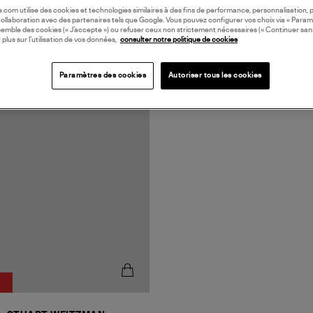
oile.com utilise des cookies et technologies similaires à des fins de performance, personnalisation, p
collaboration avec des partenaires tels que Google. Vous pouvez configurer vos choix via « Param
semble des cookies (« J’accepte ») ou refuser ceux non strictement nécessaires (« Continuer san
 plus sur l’utilisation de vos données,
consulter notre politique de cookies
Paramètres des cookies
Autoriser tous les cookies
N EUROPE