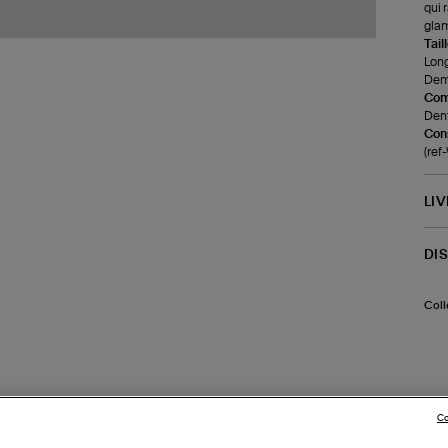
qui 
glam
Tail
Long
Demi
Com
Dent
Cons
(re
LI
DI
Coll
Co