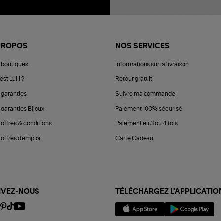
PROPOS
NOS SERVICES
 boutiques
Informations sur la livraison
est Lulli ?
Retour gratuit
 garanties
Suivre ma commande
 garanties Bijoux
Paiement 100% sécurisé
 offres & conditions
Paiement en 3 ou 4 fois
offres d'emploi
Carte Cadeau
IVEZ-NOUS
TÉLÉCHARGEZ L'APPLICATIO