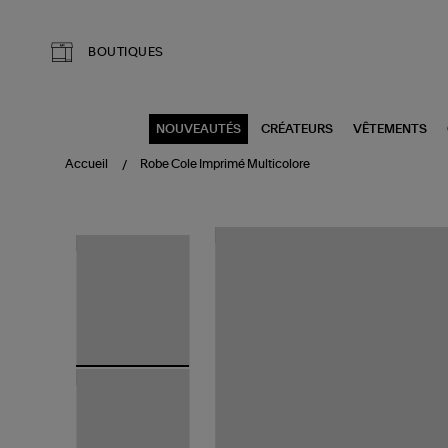
Aller au contenu principal
BOUTIQUES
NOUVEAUTÉS
CRÉATEURS
VÊTEMENTS
Accueil
Robe Cole Imprimé Multicolore