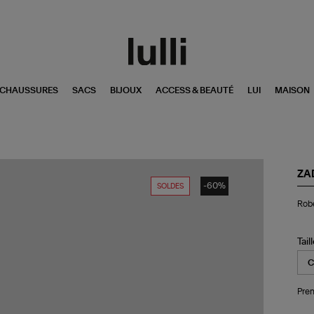
CHAUSSURES
SACS
BIJOUX
ACCESS & BEAUTÉ
LUI
MAISON
ZA
-60%
SOLDES
Ro
Robe
Co
Im
Mul
Tail
Pren