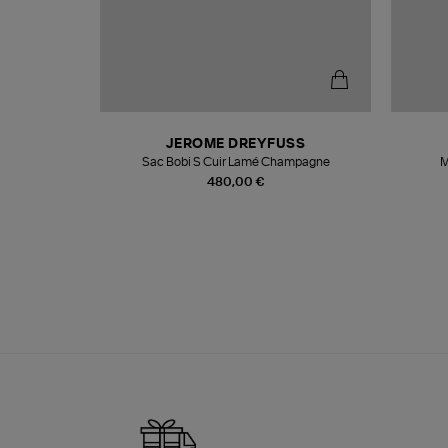
N
JEROME DREYFUSS
te
Sac Bobi S Cuir Lamé Champagne
M
480,00 €