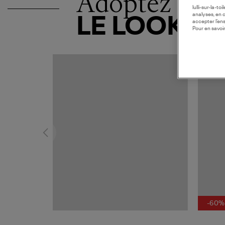
Adoptez
lulli-sur-la-t
analyses, en 
LE LOOK
accepter l’en
Pour en savoir
MADE I
-60%