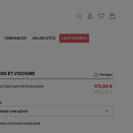
TENDANCES
VALISE D'ÉTÉ
LAST CHANCE
DIG ET VOLTAIRE
Partager
be
 Cole Imprimé Multicolore
170,00 €
le
primé
425,00 €
ticolore
le
dre votre taille habituelle.