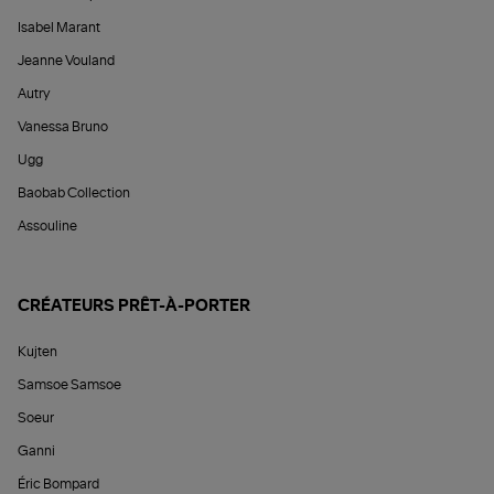
Isabel Marant
Jeanne Vouland
Autry
Vanessa Bruno
Ugg
Baobab Collection
Assouline
CRÉATEURS PRÊT-À-PORTER
Kujten
Samsoe Samsoe
Soeur
Ganni
Éric Bompard