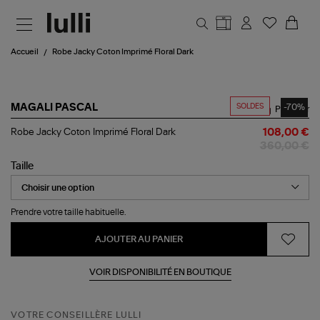
Aller au contenu principal
Accueil
Robe Jacky Coton Imprimé Floral Dark
SOLDES
-70%
MAGALI PASCAL
Partager
Robe
Robe Jacky Coton Imprimé Floral Dark
108,00 €
Jacky
360,00 €
Coton
Imprimé
Taille
Floral
Dark
Prendre votre taille habituelle.
AJOUTER AU PANIER
VOIR DISPONIBILITÉ EN BOUTIQUE
VOTRE CONSEILLÈRE LULLI