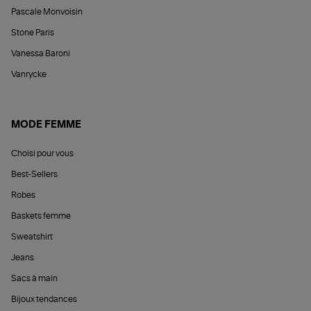
Pascale Monvoisin
Stone Paris
Vanessa Baroni
Vanrycke
MODE FEMME
Choisi pour vous
Best-Sellers
Robes
Baskets femme
Sweatshirt
Jeans
Sacs à main
Bijoux tendances