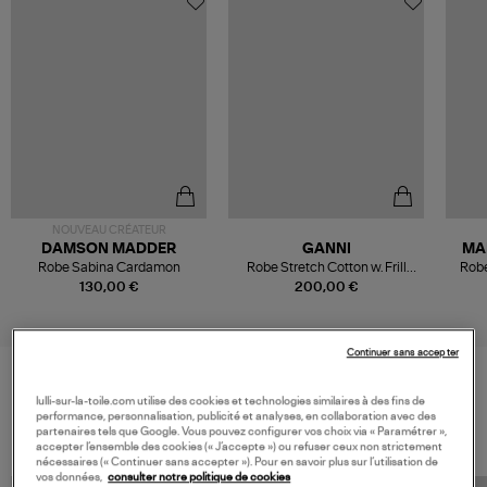
NOUVEAU CRÉATEUR
DAMSON MADDER
GANNI
MA
Robe Sabina Cardamon
Robe Stretch Cotton w. Frill
Robe
Noir
130,00 €
200,00 €
Continuer sans accepter
lulli-sur-la-toile.com utilise des cookies et technologies similaires à des fins de
VOS DERNIERS PRODUITS VUS
performance, personnalisation, publicité et analyses, en collaboration avec des
partenaires tels que Google. Vous pouvez configurer vos choix via « Paramétrer »,
accepter l’ensemble des cookies (« J’accepte ») ou refuser ceux non strictement
nécessaires (« Continuer sans accepter »). Pour en savoir plus sur l’utilisation de
vos données,
consulter notre politique de cookies