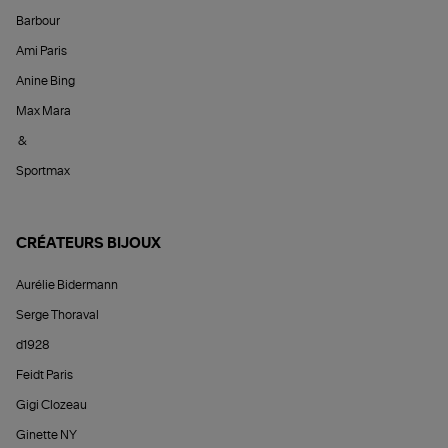
Barbour
Ami Paris
Anine Bing
Max Mara
&
Sportmax
CRÉATEURS BIJOUX
Aurélie Bidermann
Serge Thoraval
d1928
Feidt Paris
Gigi Clozeau
Ginette NY