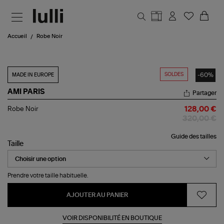
Aller au contenu principal
Accueil
Robe Noir
SOLDES
-60%
MADE IN EUROPE
AMI PARIS
Partager
Robe
Robe Noir
128,00 €
Noir
320,00 €
Guide des tailles
Taille
Prendre votre taille habituelle.
AJOUTER AU PANIER
VOIR DISPONIBILITÉ EN BOUTIQUE