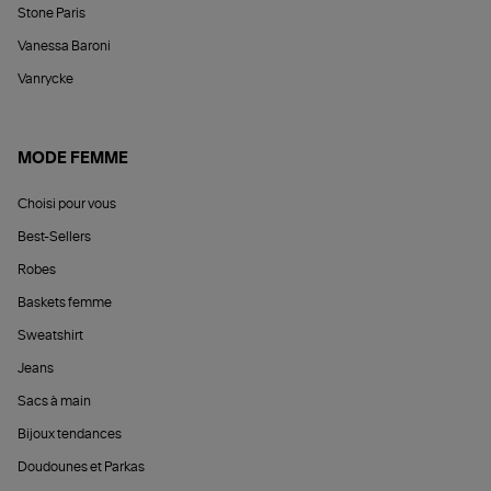
Stone Paris
Vanessa Baroni
Vanrycke
MODE FEMME
Choisi pour vous
Best-Sellers
Robes
Baskets femme
Sweatshirt
Jeans
Sacs à main
Bijoux tendances
Doudounes et Parkas