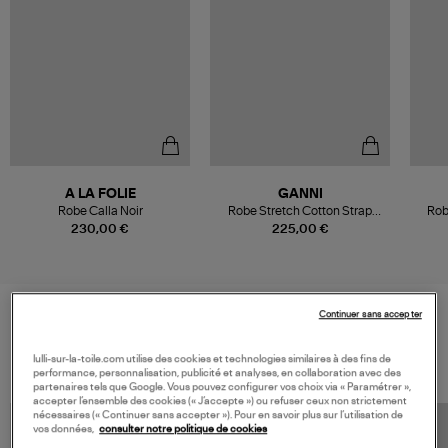
A LA FOLIE
GANNI
Robe Calla Noir
Robe Stretch Cotton Strap
Robe
Frills Black
230,00 €
225,00 €
Continuer sans accepter
VOS DERNIERS PRODUITS VUS
lulli-sur-la-toile.com utilise des cookies et technologies similaires à des fins de
performance, personnalisation, publicité et analyses, en collaboration avec des
partenaires tels que Google. Vous pouvez configurer vos choix via « Paramétrer »,
accepter l’ensemble des cookies (« J’accepte ») ou refuser ceux non strictement
nécessaires (« Continuer sans accepter »). Pour en savoir plus sur l’utilisation de
vos données,
consulter notre politique de cookies