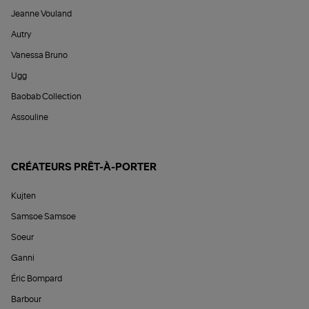
Jeanne Vouland
Autry
Vanessa Bruno
Ugg
Baobab Collection
Assouline
CRÉATEURS PRÊT-À-PORTER
Kujten
Samsoe Samsoe
Soeur
Ganni
Éric Bompard
Barbour