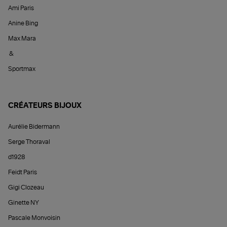
Ami Paris
Anine Bing
Max Mara
&
Sportmax
CRÉATEURS BIJOUX
Aurélie Bidermann
Serge Thoraval
d1928
Feidt Paris
Gigi Clozeau
Ginette NY
Pascale Monvoisin