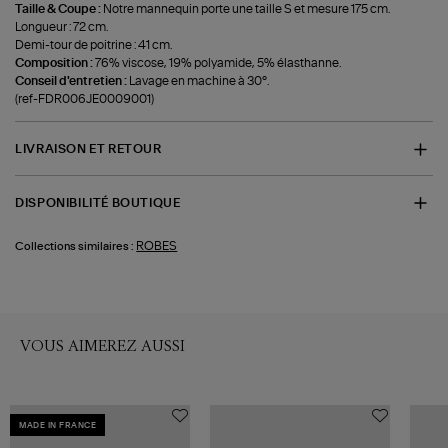
Taille & Coupe :
Notre mannequin porte une taille S et mesure 175 cm.
Longueur : 72 cm.
Demi-tour de poitrine : 41 cm.
Composition :
76% viscose, 19% polyamide, 5% élasthanne.
Conseil d'entretien :
Lavage en machine à 30°.
(ref-FDR006JE0009001)
LIVRAISON ET RETOUR
DISPONIBILITÉ BOUTIQUE
ROBES
Collections similaires :
VOUS AIMEREZ AUSSI
MADE IN FRANCE