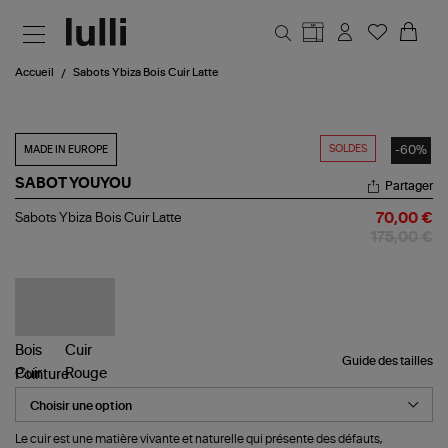
Aller au contenu principal
Accueil
Sabots Ybiza Bois Cuir Latte
SOLDES
-60%
MADE IN EUROPE
SABOT YOUYOU
Partager
Sabots
Sabots Ybiza Bois Cuir Latte
70,00 €
Ybiza
175,00 €
Bois
Cuir
Latte
Guide des tailles
Pointure
Le cuir est une matière vivante et naturelle qui présente des défauts,