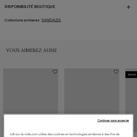
DISPONIBILITÉ BOUTIQUE
SANDALES
Collections similaires :
VOUS AIMEREZ AUSSI
MADE 
Continuer sans accepter
lulli-sur-la-toile.com utilise des cookies et technologies similaires à des fins de