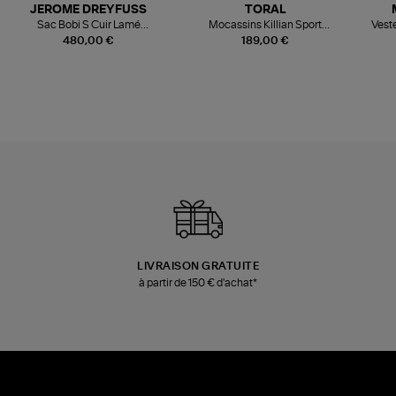
JEROME DREYFUSS
TORAL
Sac Bobi S Cuir Lamé
Mocassins Killian Sport
Veste
Champagne
Mousse
480,00 €
189,00 €
LIVRAISON GRATUITE
à partir de 150 € d'achat*