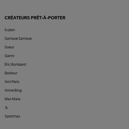
CRÉATEURS PRÊT-À-PORTER
Kujten
Samsoe Samsoe
Soeur
Ganni
Éric Bompard
Barbour
Ami Paris
Anine Bing
Max Mara
&
Sportmax