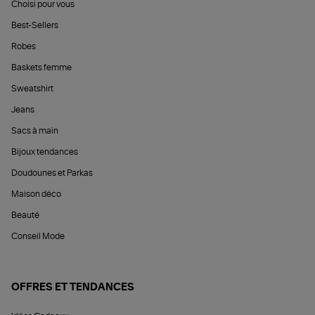
Choisi pour vous
Best-Sellers
Robes
Baskets femme
Sweatshirt
Jeans
Sacs à main
Bijoux tendances
Doudounes et Parkas
Maison déco
Beauté
Conseil Mode
OFFRES ET TENDANCES