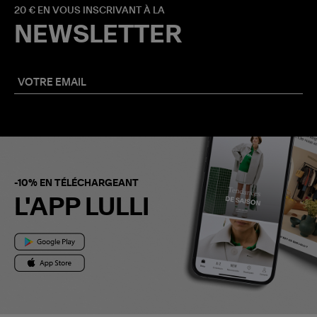
20 € EN VOUS INSCRIVANT À LA
NEWSLETTER
-10% EN TÉLÉCHARGEANT
L'APP LULLI