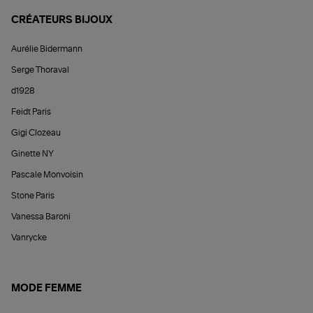
CRÉATEURS BIJOUX
Aurélie Bidermann
Serge Thoraval
d1928
Feidt Paris
Gigi Clozeau
Ginette NY
Pascale Monvoisin
Stone Paris
Vanessa Baroni
Vanrycke
MODE FEMME