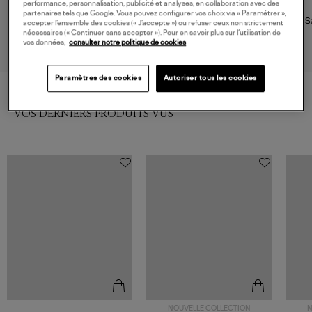
performance, personnalisation, publicité et analyses, en collaboration avec des
FARM RIO
TKEES
partenaires tels que Google. Vous pouvez configurer vos choix via « Paramétrer »,
Sandales Flower Jelly Sol
Tongs Square Toe Lily
S
accepter l’ensemble des cookies (« J’accepte ») ou refuser ceux non strictement
Localizado
Cocobutter
nécessaires (« Continuer sans accepter »). Pour en savoir plus sur l’utilisation de
100,00 €
80,00 €
vos données,
consulter notre politique de cookies
Paramètres des cookies
Autoriser tous les cookies
VOS DERNIERS PRODUITS VUS
NOUVELLE COLLECTION
N