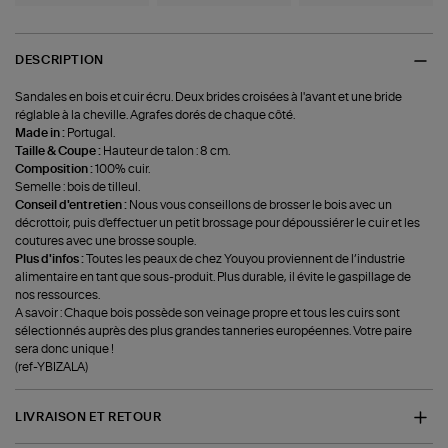
DESCRIPTION
Sandales en bois et cuir écru. Deux brides croisées à l'avant et une bride
réglable à la cheville. Agrafes dorés de chaque côté.
Made in :
Portugal.
Taille & Coupe :
Hauteur de talon : 8 cm.
Composition :
100% cuir.
Semelle : bois de tilleul.
Conseil d'entretien :
Nous vous conseillons de brosser le bois avec un
décrottoir, puis d'effectuer un petit brossage pour dépoussiérer le cuir et les
coutures avec une brosse souple.
Plus d'infos :
Toutes les peaux de chez Youyou proviennent de l’industrie
alimentaire en tant que sous-produit. Plus durable, il évite le gaspillage de
nos ressources.
A savoir : Chaque bois possède son veinage propre et tous les cuirs sont
sélectionnés auprès des plus grandes tanneries européennes. Votre paire
sera donc unique !
(ref-YBIZALA)
LIVRAISON ET RETOUR