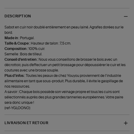
DESCRIPTION
Sabot en cuir noir doublé entièrement en peau lainé. Agrafes dorées sur le
bord.
Made in :
Portugal.
Taille & Coupe :
Hauteur de talon : 7,5 cm.
Composition :
100% cuir.
Semelle : Bois de tilleul.
Conseil d'entretien :
Nous vous conseillons de brosser le bois avec un
décrottoir, puis d'effectuer un petit brossage pour dépoussiérer le cuir et les
coutures avec une brosse souple.
Plus d'infos :
Toutes les peaux de chez Youyou proviennent de l’industrie
alimentaire en tant que sous-produit. Plus durable, il évite le gaspillage de
nos ressources.
A savoir : Chaque bois possède son veinage propre et tous les cuirs sont
sélectionnés auprès des plus grandes tanneries européennes. Votre paire
sera donc unique !
(ref-YGLOONO)
LIVRAISON ET RETOUR