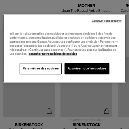
MOTHER
R
Jean The Rascal Ankle Snippet
Card
Denim Encounters At Night
202,80 €
338,00 €
Continuer sans accepter
lulli-sur-la-toile.com utilise des cookies et technologies similaires à des fins de
performance, personnalisation, publicité et analyses, en collaboration avec des
VOUS AIMEREZ AUSSI
partenaires tels que Google. Vous pouvez configurer vos choix via « Paramétrer »,
accepter l’ensemble des cookies (« J’accepte ») ou refuser ceux non strictement
nécessaires (« Continuer sans accepter »). Pour en savoir plus sur l’utilisation de
vos données,
consulter notre politique de cookies
MADE IN EUROPE
Paramètres des cookies
Autoriser tous les cookies
NOUVELLE COLLECTION
BIRKENSTOCK
BIRKENSTOCK