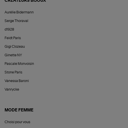
CRÉATEURS BIJOUX
Aurélie Bidermann
Serge Thoraval
d1928
Feidt Paris
Gigi Clozeau
Ginette NY
Pascale Monvoisin
Stone Paris
Vanessa Baroni
Vanrycke
MODE FEMME
Choisi pour vous