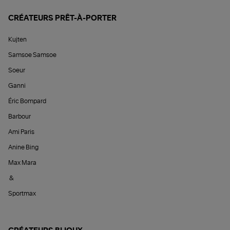
CRÉATEURS PRÊT-À-PORTER
Kujten
Samsoe Samsoe
Soeur
Ganni
Éric Bompard
Barbour
Ami Paris
Anine Bing
Max Mara
&
Sportmax