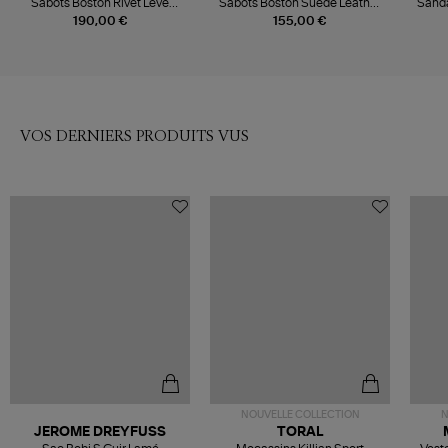
Sabots Boston Rivet Leve
Sabots Boston Suede Leather
Sanda
Black
Mocca
190,00 €
155,00 €
VOS DERNIERS PRODUITS VUS
NOUVELLE COLLECTION
N
JEROME DREYFUSS
TORAL