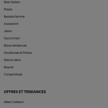
Best-Sellers
Robes
Baskets femme
Sweatshirt
Jeans
Sacs à main
Bijoux tendances
Doudounes et Parkas
Maison déco
Beauté
Conseil Mode
OFFRES ET TENDANCES
Idées Cadeaux