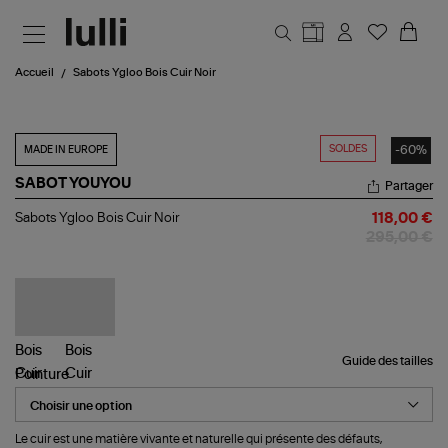
Aller au contenu principal
Accueil
Sabots Ygloo Bois Cuir Noir
SOLDES
-60%
MADE IN EUROPE
SABOT YOUYOU
Partager
Sabots
Sabots Ygloo Bois Cuir Noir
118,00 €
Ygloo
295,00 €
Bois
Cuir
Noir
Guide des tailles
Pointure
Le cuir est une matière vivante et naturelle qui présente des défauts,