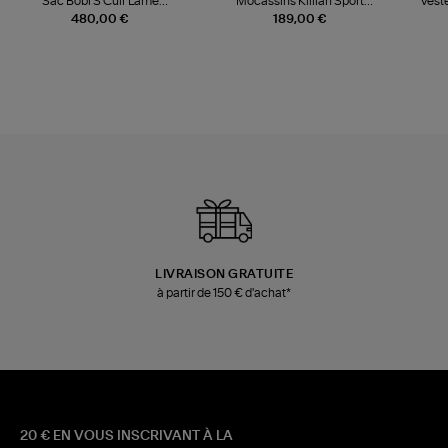
Sac Bobi S Cuir Lamé
Mocassins Killian Sport
Veste
Champagne
Mousse
480,00 €
189,00 €
LIVRAISON GRATUITE
à partir de 150 € d'achat*
20 € EN VOUS INSCRIVANT À LA