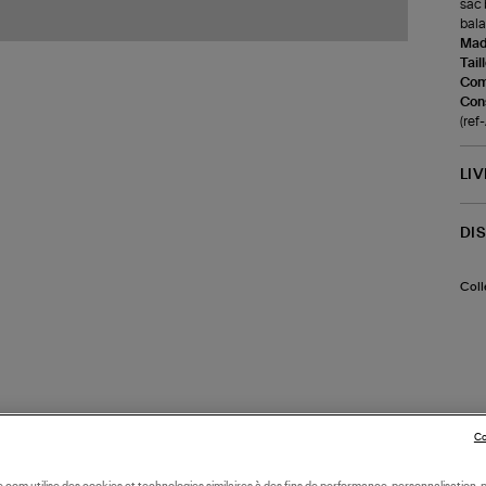
sac 
bala
Made
Tail
Com
Cons
(re
LI
DI
Coll
Co