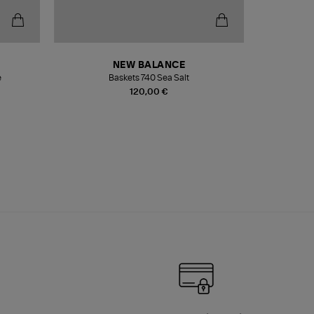
NEW BALANCE
e
Baskets 740 Sea Salt
Veste
120,00 €