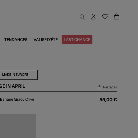
TENDANCES
VALISE D'ÉTÉ
LAST CHANCE
MADE IN EUROPE
E IN APRIL
Partager
c
 Banane Graou Olive
55,00 €
nane
aou
ve