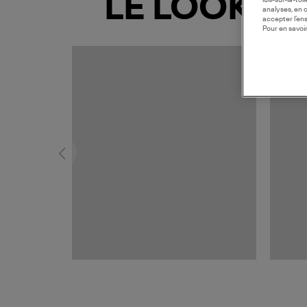
LE LOOK
lulli-sur-la-t
analyses, en 
accepter l’en
Pour en savoir
MADE I