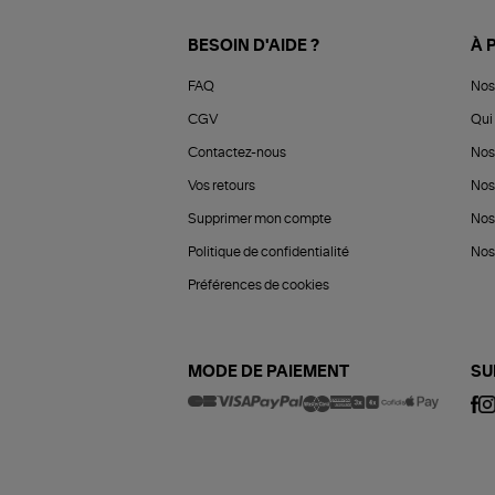
BESOIN D'AIDE ?
À 
FAQ
Nos
CGV
Qui 
Contactez-nous
Nos
Vos retours
Nos
Supprimer mon compte
Nos
Politique de confidentialité
Nos 
Préférences de cookies
MODE DE PAIEMENT
SU