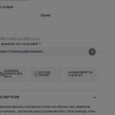
le
unique
Épuisé
RE CONSEILLÈRE LULLI
 question sur ce produit ?
LIVRAISON
RETOUR
PAIEMENT EN
OFFERTE DÈS
OFFERT
3X,4X
150 €
SCRIPTION
banane idéal pour transporter toutes vos affaires: clés, téléphone,
e-monnaie,... tout en les ayant à portée de main ! Ultra-pratique, votre