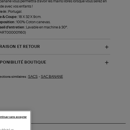
banane vous permettra d'avoir les mains libres lorsque vous serez en
de avec vos enfants !
 in :
Portugal.
le & Coupe :
18 X 32 X 9cm.
position :
100% Coton canevas.
eil d'entretien :
Lavable en machine à 30°.
f-ART000001160)
VRAISON ET RETOUR
SPONIBILITÉ BOUTIQUE
SACS
-
SAC BANANE
ections similaires :
ntinuer sans accepter