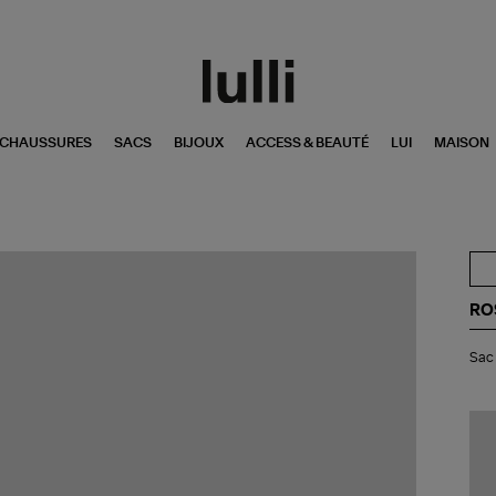
CHAUSSURES
SACS
BIJOUX
ACCESS & BEAUTÉ
LUI
MAISON
ROS
Sa
Sac
Ba
Gr
Oli