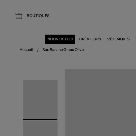
Aller au contenu principal
BOUTIQUES
NOUVEAUTÉS
CRÉATEURS
VÊTEMENTS
Accueil
Sac Banane Graou Olive