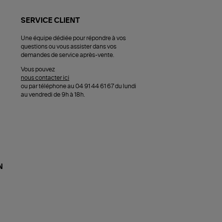
SERVICE CLIENT
Une équipe dédiée pour répondre à vos
questions ou vous assister dans vos
demandes de service après-vente.
Vous pouvez
nous contacter ici
ou par téléphone au 04 91 44 61 67 du lundi
au vendredi de 9h à 18h.
N