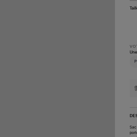
Tail
VOT
Une
DE
Sac 
port