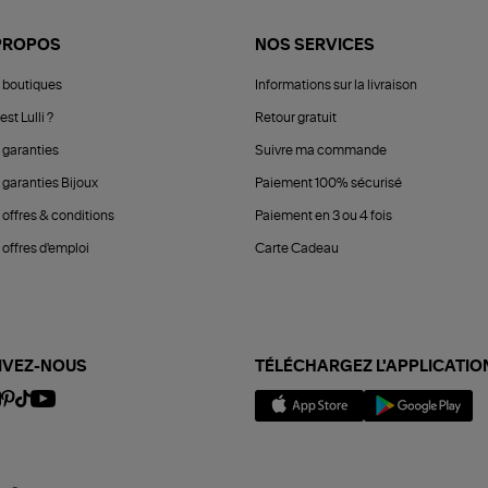
PROPOS
NOS SERVICES
 boutiques
Informations sur la livraison
est Lulli ?
Retour gratuit
 garanties
Suivre ma commande
 garanties Bijoux
Paiement 100% sécurisé
 offres & conditions
Paiement en 3 ou 4 fois
offres d'emploi
Carte Cadeau
IVEZ-NOUS
TÉLÉCHARGEZ L'APPLICATIO