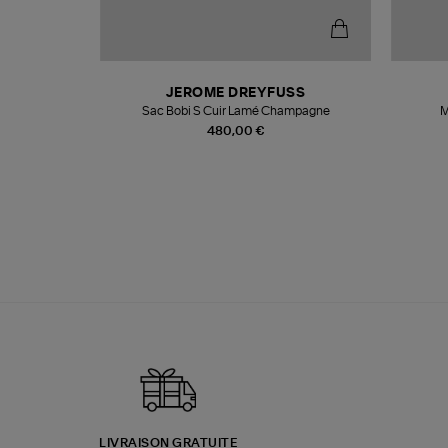
N
JEROME DREYFUSS
te
Sac Bobi S Cuir Lamé Champagne
M
480,00 €
LIVRAISON GRATUITE