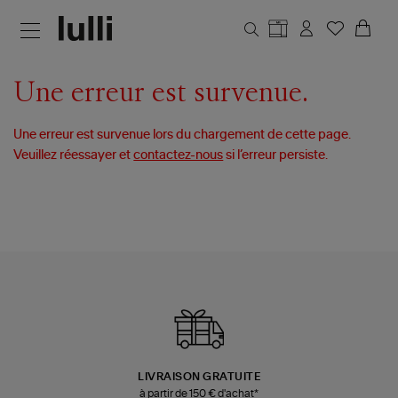
Aller au contenu principal
Une erreur est survenue.
Une erreur est survenue lors du chargement de cette page.
Veuillez réessayer et
contactez-nous
si l’erreur persiste.
LIVRAISON GRATUITE
à partir de 150 € d'achat*