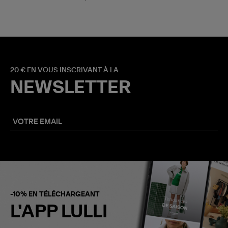
20 € EN VOUS INSCRIVANT À LA
NEWSLETTER
-10% EN TÉLÉCHARGEANT
L'APP LULLI