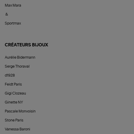
Max Mara
&
Sportmax
CRÉATEURS BIJOUX
Aurélie Bidermann
Serge Thoraval
d1928
Feidt Paris
Gigi Clozeau
Ginette NY
Pascale Monvoisin
Stone Paris
Vanessa Baroni