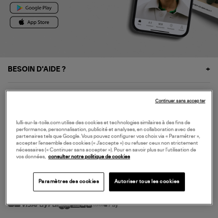
BESOIN D'AIDE ?
À PROPOS
Continuer sans accepter
NOS SERVICES
lulli-sur-la-toile.com utilise des cookies et technologies similaires à des fins de
performance, personnalisation, publicité et analyses, en collaboration avec des
partenaires tels que Google. Vous pouvez configurer vos choix via « Paramétrer »,
accepter l’ensemble des cookies (« J’accepte ») ou refuser ceux non strictement
SERVICE CLIENT
nécessaires (« Continuer sans accepter »). Pour en savoir plus sur l’utilisation de
vos données,
consulter notre politique de cookies
Paramètres des cookies
Autoriser tous les cookies
MODE DE PAIEMENT