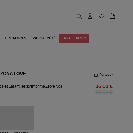
TENDANCES
VALISE D'ÉTÉ
LAST CHANCE
IZONA LOVE
Partager
dales
ales Enfant Trekky Imprimé Zèbre Noir
36,00 €
ant
kky
90,00 €
primé
bre
r