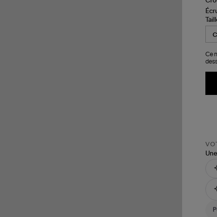
Tail
Ce m
dess
VOT
Une