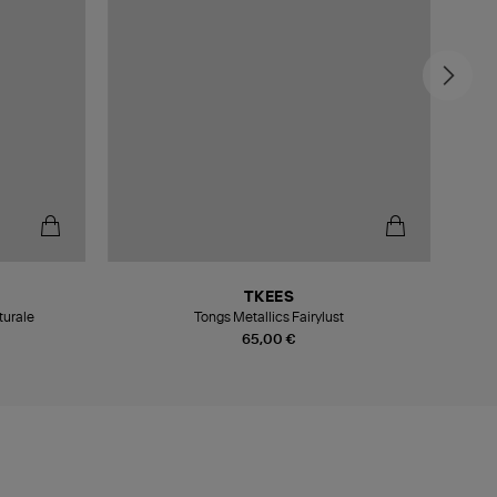
-6
TKEES
turale
Tongs Metallics Fairylust
Sandal
65,00 €