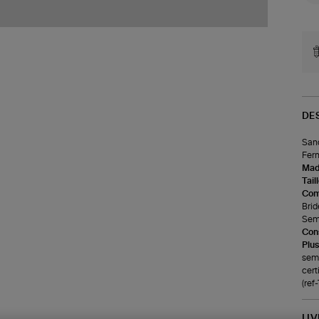
DE
Sand
Ferm
Made
Tail
Com
Brid
Seme
Cons
Plus
seme
cert
(re
LI