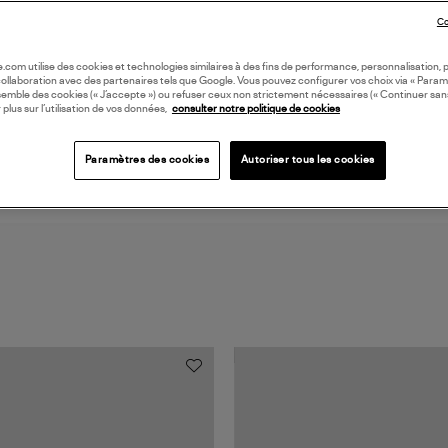
Co
DI
oile.com utilise des cookies et technologies similaires à des fins de performance, personnalisation, p
collaboration avec des partenaires tels que Google. Vous pouvez configurer vos choix via « Param
semble des cookies (« J’accepte ») ou refuser ceux non strictement nécessaires (« Continuer san
Coll
 plus sur l’utilisation de vos données,
consulter notre politique de cookies
Paramètres des cookies
Autoriser tous les cookies