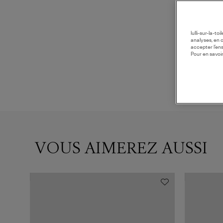
lulli-sur-la-t
analyses, en 
accepter l’en
Pour en savoir
VOUS AIMEREZ AUSSI