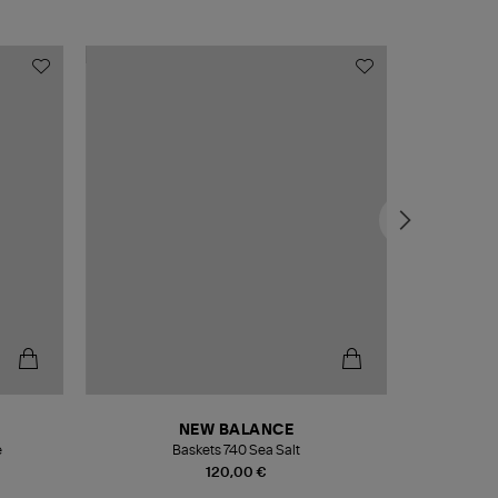
NEW BALANCE
e
Baskets 740 Sea Salt
Veste
120,00 €