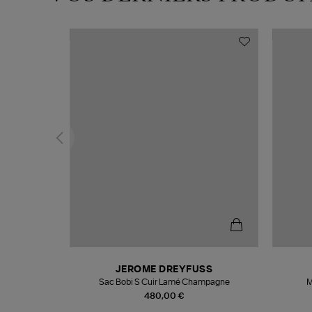
N
JEROME DREYFUSS
te
Sac Bobi S Cuir Lamé Champagne
M
480,00 €