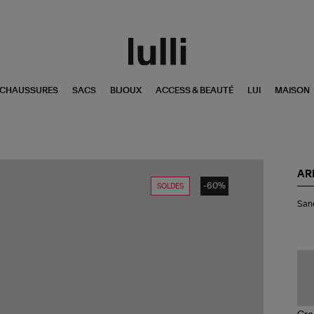
CHAUSSURES
SACS
BIJOUX
ACCESS & BEAUTÉ
LUI
MAISON
AR
-60%
SOLDES
San
Sand
Enf
Tre
Im
Zè
Noi