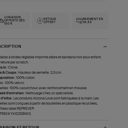
LIVRAISON
RETOUR
PAIEMENT EN
OFFERTE DÈS
OFFERT
3X,4X
150 €
SCRIPTION
ales à brides réglable imprimé zèbre et bandana noir pour enfant.
eture par scratch.
 in :
Chine.
le & Coupe :
Hauteur de semelle : 2,5 cm.
position :
100% coton.
es : 100% velcro.
lles : 100% caoutchouc avec renforcement en mousse.
eil d'entretien :
Nettoyage chez un spécialiste.
 d'infos :
Les produits Arizona Love sont fabriquées à la main. Les
lles sont conçues à partir de bouteilles en plastique recyclées,
ifiées label REPREVE®.
f-TREKKYKIDZEBNO)
VRAISON ET RETOUR