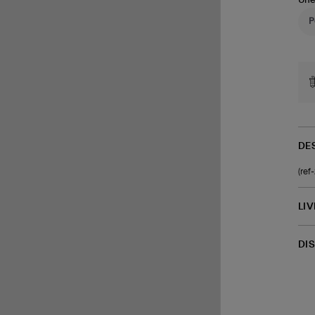
Une
DE
(ref
LI
DI