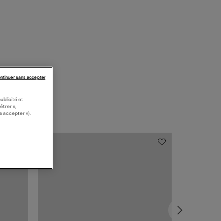
ntinuer sans accepter
ublicité et
étrer »,
s accepter »).