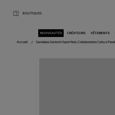
Aller au contenu principal
BOUTIQUES
NOUVEAUTÉS
CRÉATEURS
VÊTEMENTS
Accueil
Sandales Santorin Sport Noir, Collaboration Cahu x P