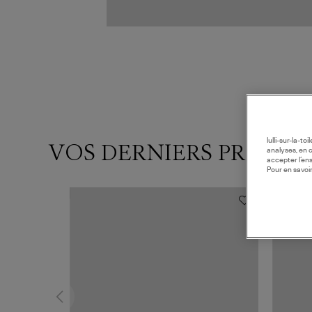
lulli-sur-la-t
VOS DERNIERS PRODUI
analyses, en 
accepter l’en
Pour en savoir