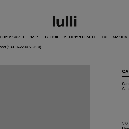
CHAUSSURES
SACS
BIJOUX
ACCESS & BEAUTÉ
LUI
MAISON
araboot (CAHU-228812BL38)
CA
San
Sand
San
Cah
Spo
Noi
Col
Ca
x
Par
(C
22
VOT