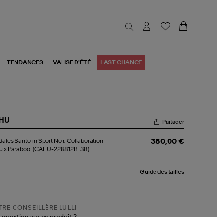
TENDANCES
VALISE D'ÉTÉ
LAST CHANCE
HU
Partager
dales
ales Santorin Sport Noir, Collaboration
380,00 €
torin
u x Paraboot (CAHU-228812BL38)
rt
r,
laboration
Guide des tailles
hu
aboot
AHU-
8812BL38)
RE CONSEILLÈRE LULLI