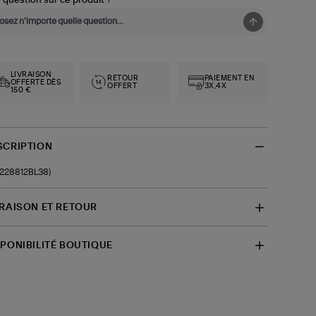
 question sur ce produit ?
LIVRAISON
RETOUR
PAIEMENT EN
OFFERTE DÈS
OFFERT
3X,4X
150 €
SCRIPTION
-228812BL38)
VRAISON ET RETOUR
SPONIBILITÉ BOUTIQUE