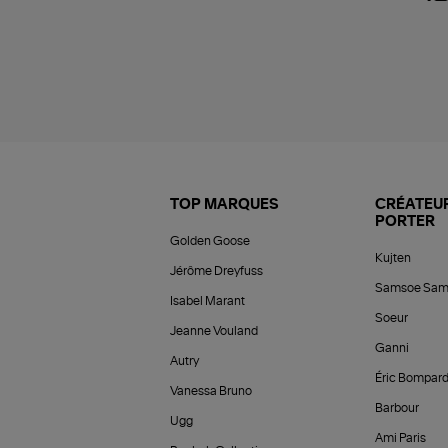
TOP MARQUES
CRÉATEUR
PORTER
Golden Goose
Kujten
Jérôme Dreyfuss
Samsoe Sam
Isabel Marant
Soeur
Jeanne Vouland
Ganni
Autry
Éric Bompar
Vanessa Bruno
Barbour
Ugg
Ami Paris