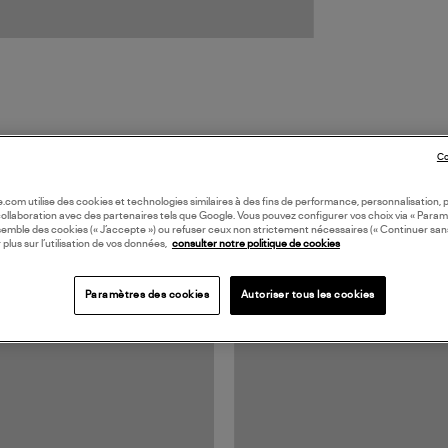
Co
oile.com utilise des cookies et technologies similaires à des fins de performance, personnalisation, p
TS VUS
collaboration avec des partenaires tels que Google. Vous pouvez configurer vos choix via « Param
semble des cookies (« J’accepte ») ou refuser ceux non strictement nécessaires (« Continuer san
 plus sur l’utilisation de vos données,
consulter notre politique de cookies
Paramètres des cookies
Autoriser tous les cookies