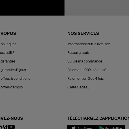
PROPOS
NOS SERVICES
 boutiques
Informations sur la livraison
est Lulli ?
Retour gratuit
 garanties
Suivre ma commande
 garanties Bijoux
Paiement 100% sécurisé
 offres & conditions
Paiement en 3 ou 4 fois
offres d'emploi
Carte Cadeau
IVEZ-NOUS
TÉLÉCHARGEZ L'APPLICATIO