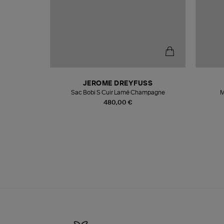
N
JEROME DREYFUSS
te
Sac Bobi S Cuir Lamé Champagne
M
480,00 €