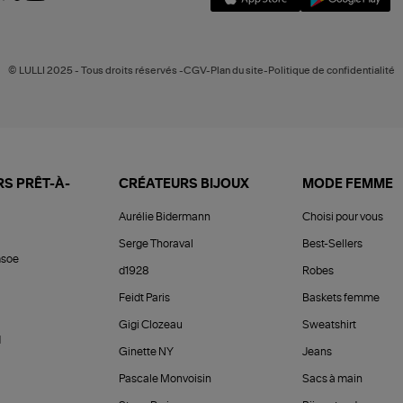
© LULLI 2025 - Tous droits réservés -CGV-Plan du site-Politique de confidentialité
S PRÊT-À-
CRÉATEURS BIJOUX
MODE FEMME
Aurélie Bidermann
Choisi pour vous
Serge Thoraval
Best-Sellers
soe
d1928
Robes
Feidt Paris
Baskets femme
Gigi Clozeau
Sweatshirt
d
Ginette NY
Jeans
Pascale Monvoisin
Sacs à main